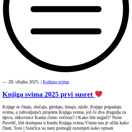
“Kultura
svima
―
28. ožujka 2025.
|
Kultura svima
x
Centar
Knjiga svima 2025 prvi susret
za
profesionalnu
Knjige se čitaju, slučaju, gledaju, listaju, njuše. Knjige pripadaju
rehabilitaciju,
svima, a zahvaljujući projektu Knjiga svima, još će dva dragulja za
24.4.2025.”
djecu, slikovnice Kamo ćemo večeras? i Kako biti najjači? Nene
Pavelić, biti dostupna u fondu Knjiga svima.Vlasta nas je učila kako
čitati, Toni i Sunčica su nam pomogli razumjeti kako opisati