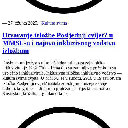
“Knjiga
svima
―
27. ožujka 2025.
|
Kultura svima
2025
prvi
Otvaranje izložbe Posljednji cvijet? u
susret
MMSU-u i najava inkluzivnog vodstva
”
izložbom
Došlo je proljeće, a s njim još jedna prilika za zajedničko
inkluziviranje. Naše Tina i Irena dio su zanimljive priče koju su
uspješno i inkluzivirale. Inkluzivna izložba, inkluzivno vodstvo —
kultura svima cvjeta! U MMSU se u subotu, 29.3. u 19 sati otvara
izložba Posljednji cvijet? nastala suradnjom muzeja s dvije
radioničke grupe — Jutarnjih protezanja – riječkih seniorki i
Kustoskog kružoka – građanki koje…