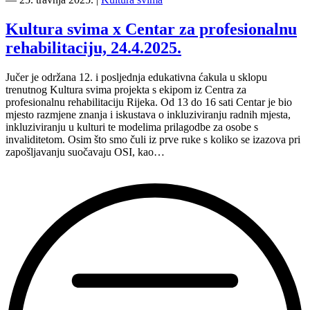
Kazalište
svima,
Kultura svima x Centar za profesionalnu
Peti
rehabilitaciju, 24.4.2025.
ansambl,
17.6.2025.”
Jučer je održana 12. i posljednja edukativna ćakula u sklopu
trenutnog Kultura svima projekta s ekipom iz Centra za
profesionalnu rehabilitaciju Rijeka. Od 13 do 16 sati Centar je bio
mjesto razmjene znanja i iskustava o inkluziviranju radnih mjesta,
inkluziviranju u kulturi te modelima prilagodbe za osobe s
invaliditetom. Osim što smo čuli iz prve ruke s koliko se izazova pri
zapošljavanju suočavaju OSI, kao…