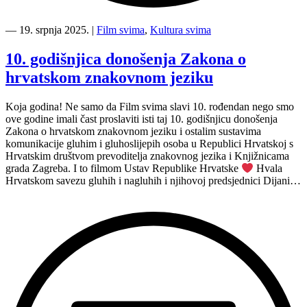
“Film
svima
―
19. srpnja 2025.
|
Film svima
,
Kultura svima
i
Kultura
10. godišnjica donošenja Zakona o
svima
hrvatskom znakovnom jeziku
inkluziviraju
23.
LFF!”
Koja godina! Ne samo da Film svima slavi 10. rođendan nego smo
ove godine imali čast proslaviti isti taj 10. godišnjicu donošenja
Zakona o hrvatskom znakovnom jeziku i ostalim sustavima
komunikacije gluhim i gluhoslijepih osoba u Republici Hrvatskoj s
Hrvatskim društvom prevoditelja znakovnog jezika i Knjižnicama
grada Zagreba. I to filmom Ustav Republike Hrvatske
Hvala
Hrvatskom savezu gluhih i nagluhih i njihovoj predsjednici Dijani…