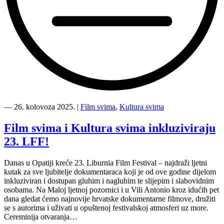
“Projekt
Kultura
―
26. kolovoza 2025.
|
Film svima
,
Kultura svima
svima
predstavljen
Film svima i Kultura svima inkluziviraju
kao
23. LFF!
AMPEU
primjer
dobre
Danas u Opatiji kreće 23. Liburnia Film Festival – najdraži ljetni
prakse”
kutak za sve ljubitelje dokumentaraca koji je od ove godine dijelom
inkluziviran i dostupan gluhim i nagluhim te slijepim i slabovidnim
osobama. Na Maloj ljetnoj pozornici i u Vili Antonio kroz idućih pet
dana gledat ćemo najnovije hrvatske dokumentarne filmove, družiti
se s autorima i uživati u opuštenoj festivalskoj atmosferi uz more.
Cereminija otvaranja…