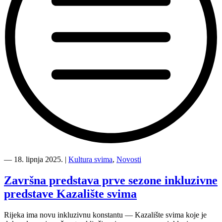
“10.
godišnjica
―
18. lipnja 2025.
|
Kultura svima
,
Novosti
donošenja
Zakona
Završna predstava prve sezone inkluzivne
o
predstave Kazalište svima
hrvatskom
znakovnom
jeziku”
Rijeka ima novu inkluzivnu konstantu — Kazalište svima koje je