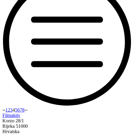
“Otvaranje
‹‹
1
2
3
4
5
6
7
8
››
izložbe
Filmaktiv
Posljednji
Korzo 28/1
cvijet?
Rijeka 51000
u
Hrvatska