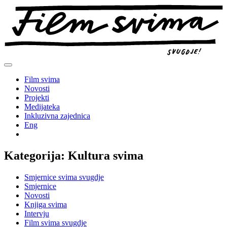
Preskoči
na
sadržaj
Film svima
Novosti
Projekti
Medijateka
Inkluzivna zajednica
Eng
Kategorija:
Kultura svima
Smjernice svima svugdje
Smjernice
Novosti
Knjiga svima
Intervju
Film svima svugdje