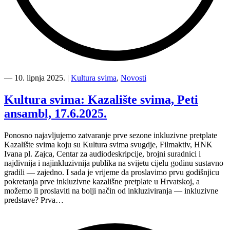
“Završna
predstava
―
10. lipnja 2025.
|
Kultura svima
,
Novosti
prve
sezone
Kultura svima: Kazalište svima, Peti
inkluzivne
ansambl, 17.6.2025.
predstave
Kazalište
svima”
Ponosno najavljujemo zatvaranje prve sezone inkluzivne pretplate
Kazalište svima koju su Kultura svima svugdje, Filmaktiv, HNK
Ivana pl. Zajca, Centar za audiodeskripcije, brojni suradnici i
najdivnija i najinkluzivnija publika na svijetu cijelu godinu sustavno
gradili — zajedno. I sada je vrijeme da proslavimo prvu godišnjicu
pokretanja prve inkluzivne kazališne pretplate u Hrvatskoj, a
možemo li proslaviti na bolji način od inkluziviranja — inkluzivne
predstave? Prva…