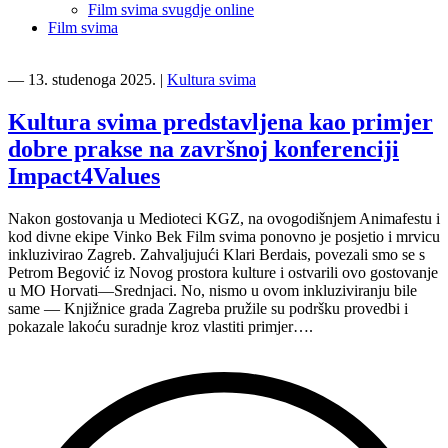
Film svima svugdje online
Film svima
―
13. studenoga 2025.
|
Kultura svima
Kultura svima predstavljena kao primjer
dobre prakse na završnoj konferenciji
Impact4Values
Nakon gostovanja u Medioteci KGZ, na ovogodišnjem Animafestu i
kod divne ekipe Vinko Bek Film svima ponovno je posjetio i mrvicu
inkluzivirao Zagreb. Zahvaljujući Klari Berdais, povezali smo se s
Petrom Begović iz Novog prostora kulture i ostvarili ovo gostovanje
u MO Horvati—Srednjaci. No, nismo u ovom inkluziviranju bile
same — Knjižnice grada Zagreba pružile su podršku provedbi i
pokazale lakoću suradnje kroz vlastiti primjer….