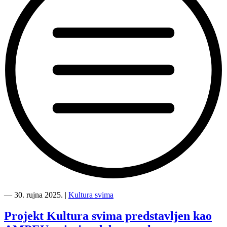
“Kultura
svima
―
30. rujna 2025.
|
Kultura svima
predstavljena
kao
Projekt Kultura svima predstavljen kao
primjer