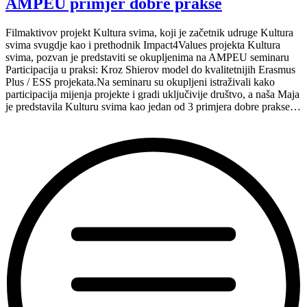
AMPEU primjer dobre prakse
dobre
prakse
na
Filmaktivov projekt Kultura svima, koji je začetnik udruge Kultura
završnoj
svima svugdje kao i prethodnik Impact4Values projekta Kultura
konferenciji
svima, pozvan je predstaviti se okupljenima na AMPEU seminaru
Impact4Values”
Participacija u praksi: Kroz Shierov model do kvalitetnijih Erasmus
Plus / ESS projekata.Na seminaru su okupljeni istraživali kako
participacija mijenja projekte i gradi uključivije društvo, a naša Maja
je predstavila Kulturu svima kao jedan od 3 primjera dobre prakse…