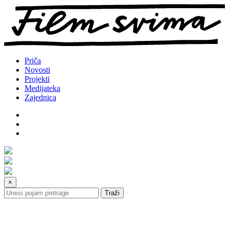
Preskoči
na
sadržaj
Priča
Novosti
Projekti
Medijateka
Zajednica
×
Traži