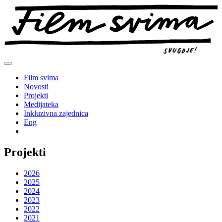
Preskoči
na
sadržaj
Film svima
Novosti
Projekti
Medijateka
Inkluzivna zajednica
Eng
Projekti
2026
2025
2024
2023
2022
2021