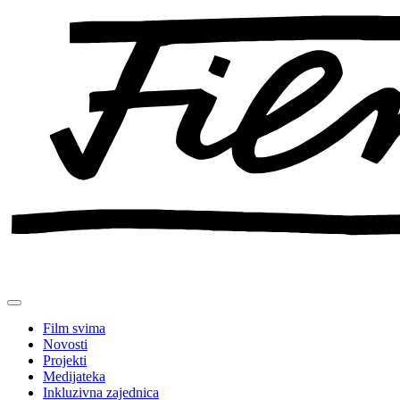
Preskoči
na
sadržaj
Film svima
Novosti
Projekti
Medijateka
Inkluzivna zajednica