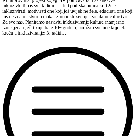
Kultura svima, projekt kojeg I4V podržava od nastanka, želi
inkluzivirati baš svu kulturu — biti podrška onima koji žele
inkluzivirati, motivirati one koji još uvijek ne žele, educirati one koji
još ne znaju i stvoriti makar zrno inkluzivnije i solidarnije društvo.
Za sve nas. Planiramo nastaviti inkluziviranje kulture (namjerno
izmišljena riječ!) koje traje 10+ godina; podržati sve one koji tek
kreću u inkluziviranje; 3) raditi…