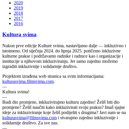
2020
2019
2018
2017
2016
Kultura svima
Nakon prve edicije Kulture svima, nastavljamo dalje — inkluzivno i
istoimeno. Od siječnja 2024. do lipnja 2025. potičemo inkluzivne
kulturne prakse i podržavamo radnike i radnice kao i organizacije i
institucije u njihovom inkluziviranju. Jer samo zajedno možemo
izgraditi inkluzivnije i solidarnije društvo.
Projektom izrađena web stranica sa svim informacijama:
kulturasvima.filmsvima.com
.
—
Kultura svima!
—
Budi dio promjene, inkluzivirajmo kulturu zajedno! Želiš biti dio
promjene? Želiš naučiti kako inkluzivirati svoju praksu? Imaš sjajne
ideje za inkluziviranje koje želiš podijeliti s drugima? Javi nam se na
kulturasvima@filmsvima.com
i stvarajmo zajedno inkluzivnije i
solidarnije društvo. Za sve nas.
—