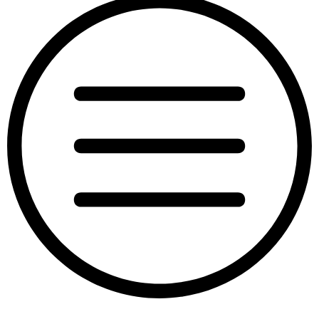
“Knjiga