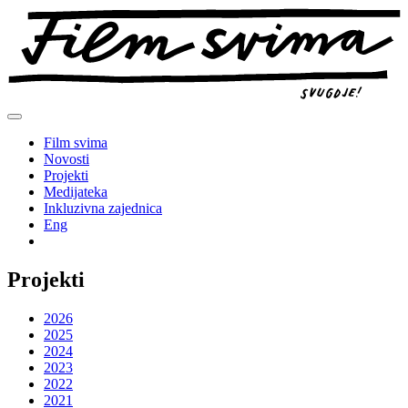
Preskoči
na
sadržaj
Film svima
Novosti
Projekti
Medijateka
Inkluzivna zajednica
Eng
Projekti
2026
2025
2024
2023
2022
2021