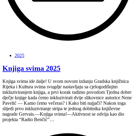
“Kultura
svima
2025
2.0”
Knjiga svima 2025
Knjiga svima ide dalje! U svom novom izdanju Gradska knjižnica
Rijeka i Kultura svima svugdje nastavljaju sa cjelogodišnjim
inkluziviranjem knjiga, a prvi korak radimo povodom Tjedna dobre
dječje knjige kada ćemo inkluzivirati dvije slikovnice autorice Nene
Pavelić — Kamo ćemo večeras? i Kako biti najjači? Nakon toga
slijedi prvo inkluziviranje stripa te jednog dobitnika književne
nagrade Gervais.—Knjiga svima!—Aktivnost se odvija kao dio
projekta “Radio Benčić”…