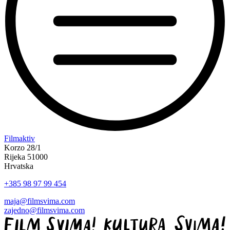
“Film
Filmaktiv
svima
Korzo 28/1
svugdje
Rijeka 51000
2025”
Hrvatska
+385 98 97 99 454
maja@filmsvima.com
zajedno@filmsvima.com