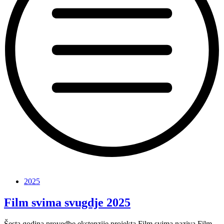
“Knjiga
svima
2025
2025”
Film svima svugdje 2025
Šesta godina provedbe ekstenzije projekta Film svima naziva Film