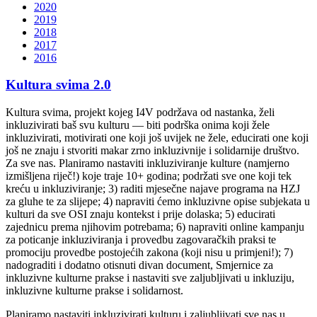
2020
2019
2018
2017
2016
Kultura svima 2.0
Kultura svima, projekt kojeg I4V podržava od nastanka, želi
inkluzivirati baš svu kulturu — biti podrška onima koji žele
inkluzivirati, motivirati one koji još uvijek ne žele, educirati one koji
još ne znaju i stvoriti makar zrno inkluzivnije i solidarnije društvo.
Za sve nas. Planiramo nastaviti inkluziviranje kulture (namjerno
izmišljena riječ!) koje traje 10+ godina; podržati sve one koji tek
kreću u inkluziviranje; 3) raditi mjesečne najave programa na HZJ
za gluhe te za slijepe; 4) napraviti ćemo inkluzivne opise subjekata u
kulturi da sve OSI znaju kontekst i prije dolaska; 5) educirati
zajednicu prema njihovim potrebama; 6) napraviti online kampanju
za poticanje inkluziviranja i provedbu zagovaračkih praksi te
promociju provedbe postojećih zakona (koji nisu u primjeni!); 7)
nadograditi i dodatno otisnuti divan document, Smjernice za
inkluzivne kulturne prakse i nastaviti sve zaljubljivati u inkluziju,
inkluzivne kulturne prakse i solidarnost.
Planiramo nastaviti inkluzivirati kulturu i zaljubljivati sve nas u