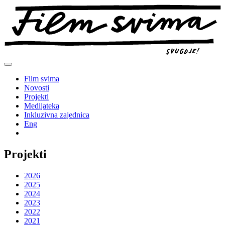
Preskoči
na
sadržaj
Film svima
Novosti
Projekti
Medijateka
Inkluzivna zajednica
Eng
Projekti
2026
2025
2024
2023
2022
2021