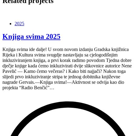
Related projects
2025
Knjiga svima 2025
Knjiga svima ide dalje! U svom novom izdanju Gradska knjižnica
Rijeka i Kultura svima svugdje nastavljaju sa cjelogodišnjim
inkluziviranjem knjiga, a prvi korak radimo povodom Tjedna dobre
dječje knjige kada ćemo inkluzivirati dvije slikovnice autorice Nene
Pavelić — Kamo ćemo večeras? i Kako biti najjači? Nakon toga
slijedi prvo inkluziviranje stripa te jednog dobitnika književne
nagrade Gervais.—Knjiga svima!—Aktivnost se odvija kao dio
projekta “Radio Benčić”…