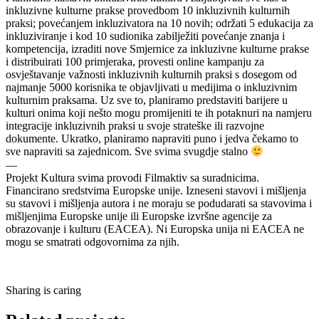
inkluzivne kulturne prakse provedbom 10 inkluzivnih kulturnih
praksi; povećanjem inkluzivatora na 10 novih; održati 5 edukacija za
inkluziviranje i kod 10 sudionika zabilježiti povećanje znanja i
kompetencija, izraditi nove Smjernice za inkluzivne kulturne prakse
i distribuirati 100 primjeraka, provesti online kampanju za
osvještavanje važnosti inkluzivnih kulturnih praksi s dosegom od
najmanje 5000 korisnika te objavljivati u medijima o inkluzivnim
kulturnim praksama. Uz sve to, planiramo predstaviti barijere u
kulturi onima koji nešto mogu promijeniti te ih potaknuri na namjeru
integracije inkluzivnih praksi u svoje strateške ili razvojne
dokumente. Ukratko, planiramo napraviti puno i jedva čekamo to
sve napraviti sa zajednicom. Sve svima svugdje stalno
—
Projekt Kultura svima provodi Filmaktiv sa suradnicima.
Financirano sredstvima Europske unije. Izneseni stavovi i mišljenja
su stavovi i mišljenja autora i ne moraju se podudarati sa stavovima i
mišljenjima Europske unije ili Europske izvršne agencije za
obrazovanje i kulturu (EACEA). Ni Europska unija ni EACEA ne
mogu se smatrati odgovornima za njih.
Sharing is caring