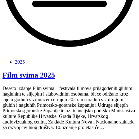
“Film
svima
2025
svugdje
2025”
Film svima 2025
Deseto izdanje Film svima – festivala filmova prilagođenih gluhim i
nagluhim te slijepim i slabovidnim osobama, bit će održano kroz
cijelu godinu s vrhuncem u rujnu 2025. u suradnji s Udrugom
gluhih i nagluhih Primorsko-goranske županije i Udruge slijepih
Primorsko-goranske županije te uz financijsku podršku Ministarstva
kulture Republike Hrvatske, Grada Rijeke, Hrvatskog
audiovizualnog centra, Zaklade Kultura Nova i Nacionalne zaklade
za razvoj civilnog društva. 10. izdanje projekta će…