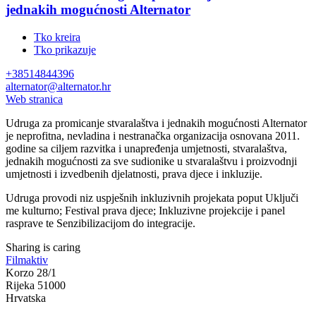
jednakih mogućnosti Alternator
Tko kreira
Tko prikazuje
+38514844396
alternator@alternator.hr
Web stranica
Udruga za promicanje stvaralaštva i jednakih mogućnosti Alternator
je neprofitna, nevladina i nestranačka organizacija osnovana 2011.
godine sa ciljem razvitka i unapređenja umjetnosti, stvaralaštva,
jednakih mogućnosti za sve sudionike u stvaralaštvu i proizvodnji
umjetnosti i izvedbenih djelatnosti, prava djece i inkluzije.
Udruga provodi niz uspješnih inkluzivnih projekata poput Uključi
me kulturno; Festival prava djece; Inkluzivne projekcije i panel
rasprave te Senzibilizacijom do integracije.
Sharing is caring
Filmaktiv
Korzo 28/1
Rijeka 51000
Hrvatska