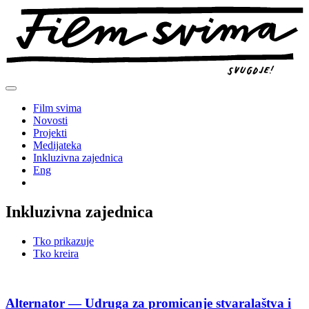
Preskoči
na
sadržaj
Film svima
Novosti
Projekti
Medijateka
Inkluzivna zajednica
Eng
Inkluzivna zajednica
Tko prikazuje
Tko kreira
Alternator — Udruga za promicanje stvaralaštva i