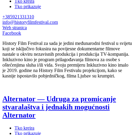
Tko kreira
Tko prikazuje
+385921331310
info@historyfilmfestival.com
Web stranica
Facebook
History Film Festival za sada je jedini međunarodni festival u svijetu
koji se isključivo fokusira na povijesne dokumentarne filmove
nastale u okviru nezavisnih produkcija i produkcija TV-kompanija.
Inkluzivno kino je program prilagođavanja filmova za osobe s
oštećenjima sluha i/ili vida. Svoju premijeru Inkluzivno kino imalo
je 2019. godine na History Film Festivalu projekcijom, kako se
kasnije ispostavilo pobjedničkog, filma Ljubav su krumpiri.
Alternator — Udruga za promicanje
stvaralaštva i jednakih mogućnosti
Alternator
Tko kreira
Tko prikazuje