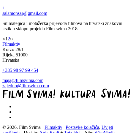
+
salamonsar@gmail.com
Snimateljica i motažerka prijevoda filmova na hrvatski znakovni
jezik u sklopu projekta Film svima 2018.
‹‹
1
2
››
Filmaktiv
Korzo 28/1
Rijeka 51000
Hrvatska
+385 98 97 99 454
maja@filmsvima.com
zajedno@filmsvima.com
© 2026. Film Svima -
Filmaktiv
|
Postavke kolačića
,
Uvjeti
korištenja
| Design:
Anja Kralj
+
Teja Ideja
, Site:
WiseMedia