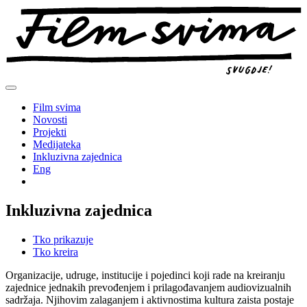
Preskoči
na
sadržaj
Film svima
Novosti
Projekti
Medijateka
Inkluzivna zajednica
Eng
Inkluzivna zajednica
Tko prikazuje
Tko kreira
Organizacije, udruge, institucije i pojedinci koji rade na kreiranju
zajednice jednakih prevođenjem i prilagođavanjem audiovizualnih
sadržaja. Njihovim zalaganjem i aktivnostima kultura zaista postaje