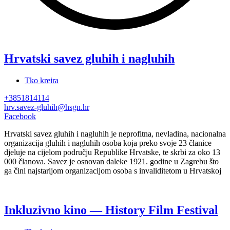
“Pari
Pikule”
Hrvatski savez gluhih i nagluhih
Tko kreira
+3851814114
hrv.savez-gluhih@hsgn.hr
Facebook
Hrvatski savez gluhih i nagluhih je neprofitna, nevladina, nacionalna
organizacija gluhih i nagluhih osoba koja preko svoje 23 članice
djeluje na cijelom području Republike Hrvatske, te skrbi za oko 13
000 članova. Savez je osnovan daleke 1921. godine u Zagrebu što
ga čini najstarijom organizacijom osoba s invaliditetom u Hrvatskoj
Inkluzivno kino — History Film Festival