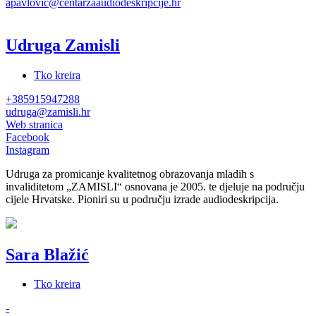
apavlovic@centarzaaudiodeskripcije.hr
Udruga Zamisli
Tko kreira
+385915947288
udruga@zamisli.hr
Web stranica
Facebook
Instagram
Udruga za promicanje kvalitetnog obrazovanja mladih s
invaliditetom „ZAMISLI“ osnovana je 2005. te djeluje na području
cijele Hrvatske. Pioniri su u području izrade audiodeskripcija.
Sara Blažić
Tko kreira
-