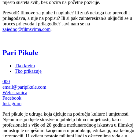
mjesto susreta svih, bez obzira na početne pozicije.
Prevodiš filmove za gluhe i nagluhe? Ili znaš nekoga tko prevodi i
prilagođava, a nije na popisu? Ili si pak zainteresiran/a uključiti se u
proces prijevoda i prilagodbe? Javi nam se na
zajedno@filmsvima.com
.
Pari Pikule
Tko kreira
Tko prikazuje
000
email@paripikule.com
Web stranica
Facebook
Instagram
Pari pikule je udruga koja djeluje na području kulture i umjetnosti.
Njenu misiju dijele strastveni ljubitelji filma i umjetnosti, kao i
profesionalci s više od 20 godina međunarodnog iskustva u filmskoj
industriji te uspješnim karijerama u produkciji, edukaciji, marketingu
i promociji. U svijetu postoje milijuni ljudi s oštećenjima vida a u