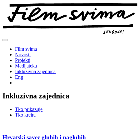
Preskoči
na
sadržaj
Film svima
Novosti
Projekti
Medijateka
Inkluzivna zajednica
Eng
Inkluzivna zajednica
Tko prikazuje
Tko kreira
Hrvatski savez gluhih i nagluhih