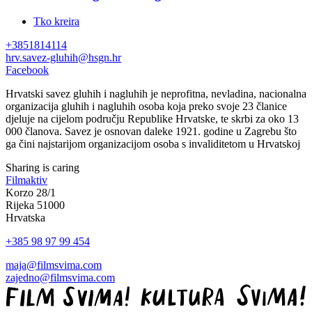
Tko kreira
+3851814114
hrv.savez-gluhih@hsgn.hr
Facebook
Hrvatski savez gluhih i nagluhih je neprofitna, nevladina, nacionalna
organizacija gluhih i nagluhih osoba koja preko svoje 23 članice
djeluje na cijelom području Republike Hrvatske, te skrbi za oko 13
000 članova. Savez je osnovan daleke 1921. godine u Zagrebu što
ga čini najstarijom organizacijom osoba s invaliditetom u Hrvatskoj
Sharing is caring
Filmaktiv
Korzo 28/1
Rijeka 51000
Hrvatska
+385 98 97 99 454
maja@filmsvima.com
zajedno@filmsvima.com