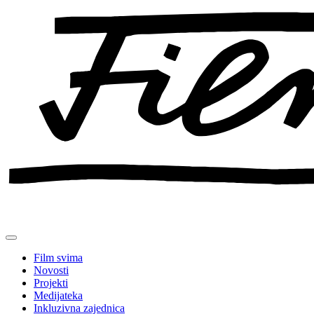
Preskoči
na
sadržaj
Film svima
Novosti
Projekti
Medijateka
Inkluzivna zajednica