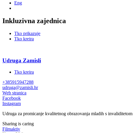
Eng
Inkluzivna zajednica
Tko prikazuje
Tko kreira
Udruga Zamisli
Tko kreira
+385915947288
udruga@zamisli.hr
Web stranica
Facebook
Instagram
Udruga za promicanje kvalitetnog obrazovanja mladih s invaliditetom 
Sharing is caring
Filmaktiv