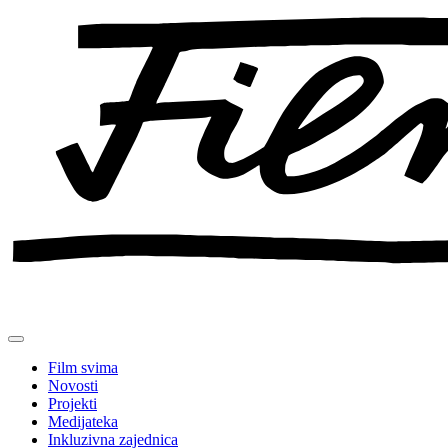
Preskoči
na
sadržaj
Film svima
Novosti
Projekti
Medijateka
Inkluzivna zajednica