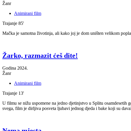
Žanr
Animirani film
Trajanje
85'
Mačka je samotna životinja, ali kako joj je dom uništen velikom popla
Žarko, razmazit ćeš dite!
Godina
2024.
Žanr
Animirani film
Trajanje
13'
U filmu se nižu uspomene na jedno djetinjstvo u Splitu osamdesetih g
svega, film je dirljiva posveta ljubavi jednog djeda i bake koji su dav
Nema mjesta