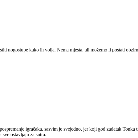
iti nogostupe kako ih volja. Nema mjesta, ali možemo li postati obzirn
, pospremanje igračaka, sasvim je svejedno, jer koji god zadatak Tonka tr
 sve ostavljaju za sutra.