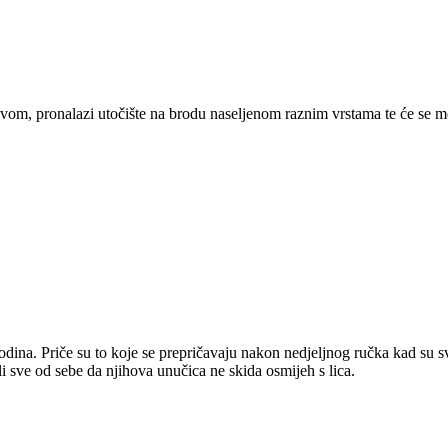
vom, pronalazi utočište na brodu naseljenom raznim vrstama te će se mo
odina. Priče su to koje se prepričavaju nakon nedjeljnog ručka kad su 
ali sve od sebe da njihova unučica ne skida osmijeh s lica.