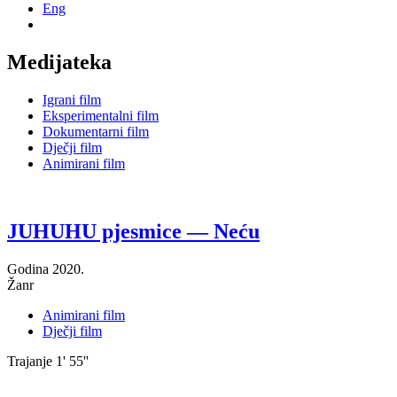
Eng
Medijateka
Igrani film
Eksperimentalni film
Dokumentarni film
Dječji film
Animirani film
JUHUHU pjesmice — Neću
Godina
2020.
Žanr
Animirani film
Dječji film
Trajanje
1' 55''