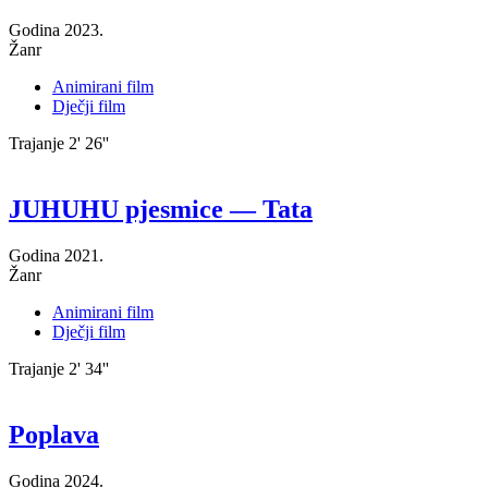
Godina
2023.
Žanr
Animirani film
Dječji film
Trajanje
2' 26''
JUHUHU pjesmice — Tata
Godina
2021.
Žanr
Animirani film
Dječji film
Trajanje
2' 34''
Poplava
Godina
2024.