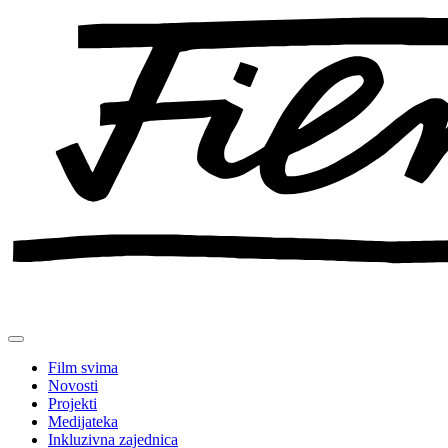
Preskoči
na
sadržaj
Film svima
Novosti
Projekti
Medijateka
Inkluzivna zajednica