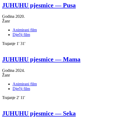
JUHUHU pjesmice — Pusa
Godina
2020.
Žanr
Animirani film
Dječji film
Trajanje
1' 31'
JUHUHU pjesmice — Mama
Godina
2024.
Žanr
Animirani film
Dječji film
Trajanje
2' 11'
JUHUHU pjesmice — Seka