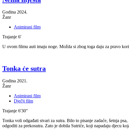
Godina
2024.
Žanr
Animirani film
Trajanje
6'
U ovom filmu auti imaju noge. Možda si zbog toga daju za pravo korist
Tonka će sutra
Godina
2021.
Žanr
Animirani film
Dječji film
Trajanje
6'30"
Tonka voli odgađati stvari za sutra. Bilo to pisanje zadaće, šetnja psa
odgoditi za prekosutra. Zato je dobila Sutriće, koji napadaju djecu koja