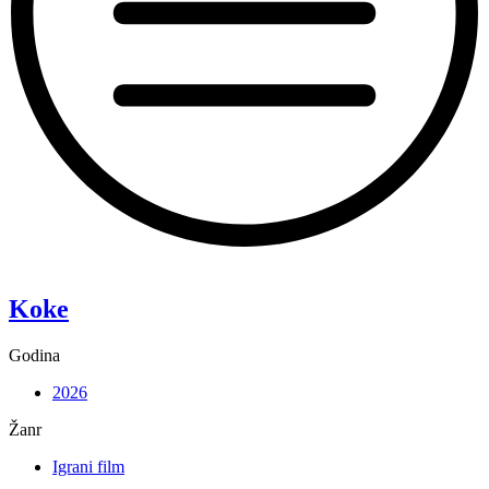
“Pixie”
Koke
Godina
2026
Žanr
Igrani film