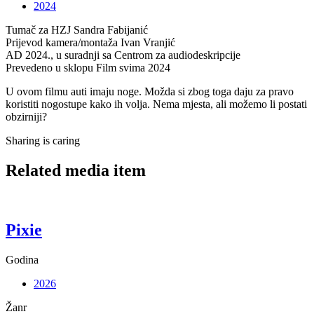
2024
Tumač za HZJ
Sandra Fabijanić
Prijevod kamera/montaža
Ivan Vranjić
AD
2024., u suradnji sa Centrom za audiodeskripcije
Prevedeno u sklopu
Film svima 2024
U ovom filmu auti imaju noge. Možda si zbog toga daju za pravo
koristiti nogostupe kako ih volja. Nema mjesta, ali možemo li postati
obzirniji?
Sharing is caring
Related media item
Pixie
Godina
2026
Žanr