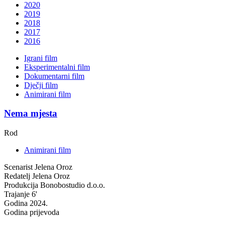
2020
2019
2018
2017
2016
Igrani film
Eksperimentalni film
Dokumentarni film
Dječji film
Animirani film
Nema mjesta
Rod
Animirani film
Scenarist
Jelena Oroz
Redatelj
Jelena Oroz
Produkcija
Bonobostudio d.o.o.
Trajanje
6'
Godina
2024.
Godina prijevoda