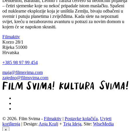
Dendelion, Baraban, Léonto i Taraxa četvero su neobičnih prijatelja
– četiri sjemenke koje su nekoć pripadale istom maslačku. Spašeni
od nuklearne eksplozije koja je uništila Zemlju, bivaju odbačeni u
svemir i putuju planetima i zviježđima. Kada slete na nepoznati
svijet, kreću u nezaboravnu avanturu u potrazi za novim domom u
kojem će se napokon skrasiti.
Filmaktiv
Korzo 28/1
Rijeka 51000
Hrvatska
+385 98 97 99 454
maja@filmsvima.com
zajedno@filmsvima.com
© 2026. Film Svima -
Filmaktiv
|
Postavke kolačića
,
Uvjeti
korištenja
| Design:
Anja Kralj
+
Teja Ideja
, Site:
WiseMedia
×