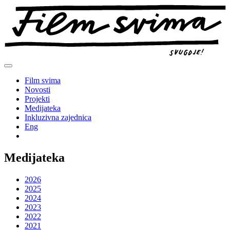
Preskoči
na
sadržaj
Film svima
Novosti
Projekti
Medijateka
Inkluzivna zajednica
Eng
Medijateka
2026
2025
2024
2023
2022
2021