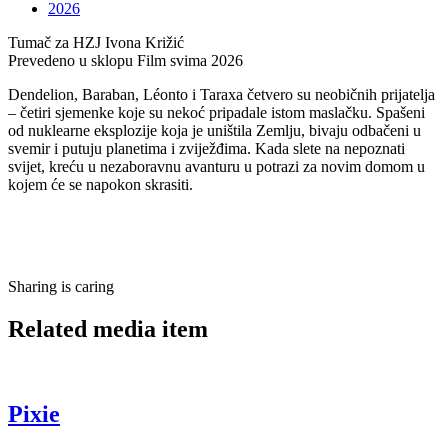
2026
Tumač za HZJ
Ivona Križić
Prevedeno u sklopu
Film svima 2026
Dendelion, Baraban, Léonto i Taraxa četvero su neobičnih prijatelja
– četiri sjemenke koje su nekoć pripadale istom maslačku. Spašeni
od nuklearne eksplozije koja je uništila Zemlju, bivaju odbačeni u
svemir i putuju planetima i zviježđima. Kada slete na nepoznati
svijet, kreću u nezaboravnu avanturu u potrazi za novim domom u
kojem će se napokon skrasiti.
Sharing is caring
Related media item
Pixie