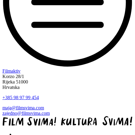
“Kurvin
Filmaktiv
sin”
Korzo 28/1
Rijeka 51000
Hrvatska
+385 98 97 99 454
maja@filmsvima.com
zajedno@filmsvima.com