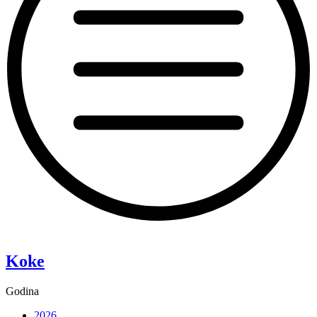
“Pixie”
Koke
Godina
2026