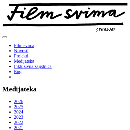
Preskoči
na
sadržaj
Film svima
Novosti
Projekti
Medijateka
Inkluzivna zajednica
Eng
Medijateka
2026
2025
2024
2023
2022
2021