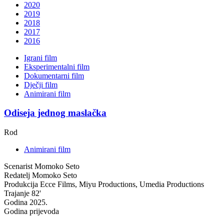
2020
2019
2018
2017
2016
Igrani film
Eksperimentalni film
Dokumentarni film
Dječji film
Animirani film
Odiseja jednog maslačka
Rod
Animirani film
Scenarist
Momoko Seto
Redatelj
Momoko Seto
Produkcija
Ecce Films, Miyu Productions, Umedia Productions
Trajanje
82'
Godina
2025.
Godina prijevoda