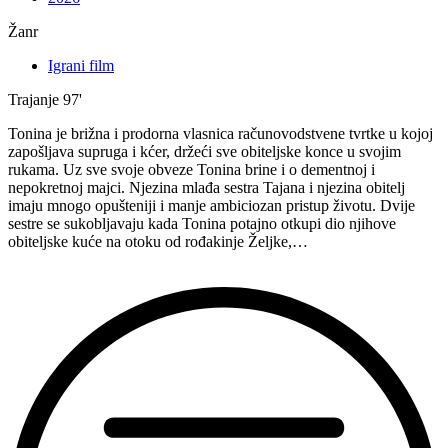
Žanr
Igrani film
Trajanje
97'
Tonina je brižna i prodorna vlasnica računovodstvene tvrtke u kojoj
zapošljava supruga i kćer, držeći sve obiteljske konce u svojim
rukama. Uz sve svoje obveze Tonina brine i o dementnoj i
nepokretnoj majci. Njezina mlađa sestra Tajana i njezina obitelj
imaju mnogo opušteniji i manje ambiciozan pristup životu. Dvije
sestre se sukobljavaju kada Tonina potajno otkupi dio njihove
obiteljske kuće na otoku od rođakinje Željke,…