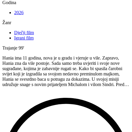
Godina
2026
Žanr
Dječji film
Igrani film
Trajanje
99'
Hania ima 11 godina, nova je u gradu i vjeruje u vile. Zapravo,
Hania zna da vile postoje. Sada samo treba uvjeriti i svoje nove
sugrađane, kojima je zabavnije rugati se. Kako bi spasila čarobni
svijet koji je izgradila sa svojom nedavno preminulom majkom,
Hania se svesrdno baca u potragu za dokazima. U svojoj misiji
udružuje snage s novim prijateljem Michalom i vilom Sindri. Pred…