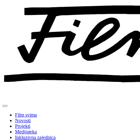
Preskoči
na
sadržaj
Film svima
Novosti
Projekti
Medijateka
Inkluzivna zajednica