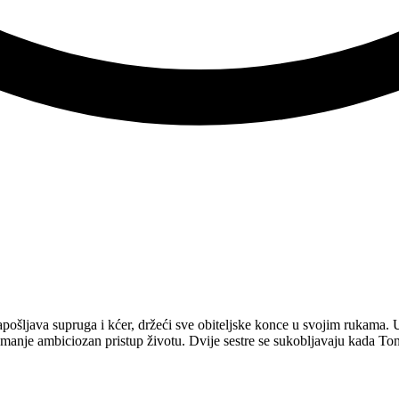
apošljava supruga i kćer, držeći sve obiteljske konce u svojim rukama.
i manje ambiciozan pristup životu. Dvije sestre se sukobljavaju kada To