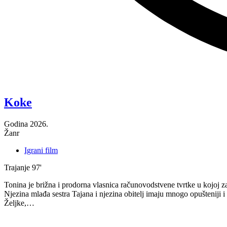
“Pixie”
Koke
Godina
2026.
Žanr
Igrani film
Trajanje
97'
Tonina je brižna i prodorna vlasnica računovodstvene tvrtke u kojoj z
Njezina mlađa sestra Tajana i njezina obitelj imaju mnogo opušteniji 
Željke,…