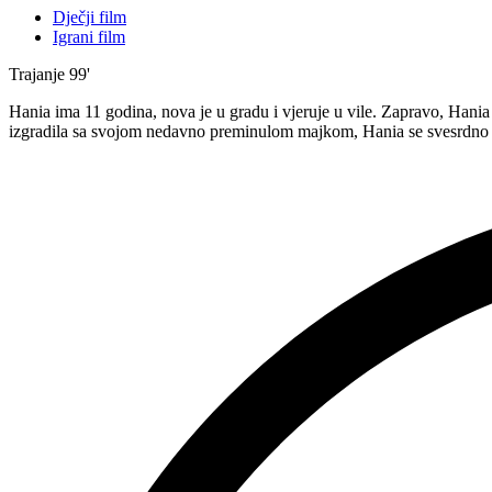
Dječji film
Igrani film
Trajanje
99'
Hania ima 11 godina, nova je u gradu i vjeruje u vile. Zapravo, Hania z
izgradila sa svojom nedavno preminulom majkom, Hania se svesrdno b