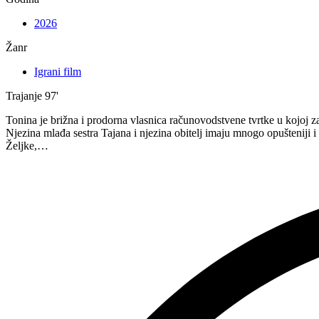
2026
Žanr
Igrani film
Trajanje
97'
Tonina je brižna i prodorna vlasnica računovodstvene tvrtke u kojoj z
Njezina mlađa sestra Tajana i njezina obitelj imaju mnogo opušteniji 
Željke,…