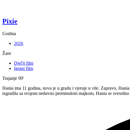
Pixie
Godina
2026
Žanr
Dječji film
Igrani film
Trajanje
99'
Hania ima 11 godina, nova je u gradu i vjeruje u vile. Zapravo, Hania z
izgradila sa svojom nedavno preminulom majkom, Hania se svesrdno b