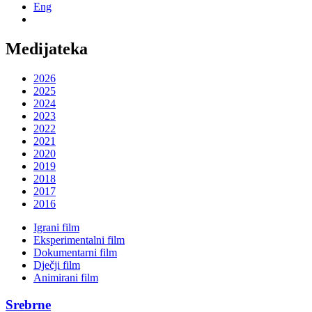
Eng
Medijateka
2026
2025
2024
2023
2022
2021
2020
2019
2018
2017
2016
Igrani film
Eksperimentalni film
Dokumentarni film
Dječji film
Animirani film
Srebrne