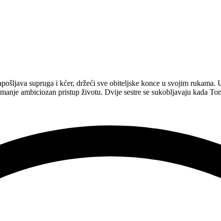
apošljava supruga i kćer, držeći sve obiteljske konce u svojim rukama.
i manje ambiciozan pristup životu. Dvije sestre se sukobljavaju kada To