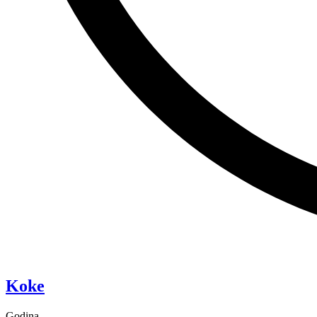
“Pixie”
Koke
Godina