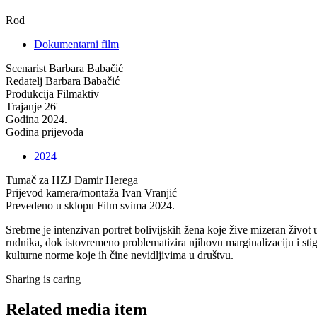
Rod
Dokumentarni film
Scenarist
Barbara Babačić
Redatelj
Barbara Babačić
Produkcija
Filmaktiv
Trajanje
26'
Godina
2024.
Godina prijevoda
2024
Tumač za HZJ
Damir Herega
Prijevod kamera/montaža
Ivan Vranjić
Prevedeno u sklopu
Film svima 2024.
Srebrne je intenzivan portret bolivijskih žena koje žive mizeran živo
rudnika, dok istovremeno problematizira njihovu marginalizaciju i sti
kulturne norme koje ih čine nevidljivima u društvu.
Sharing is caring
Related media item