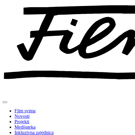
Preskoči
na
sadržaj
Film svima
Novosti
Projekti
Medijateka
Inkluzivna zajednica