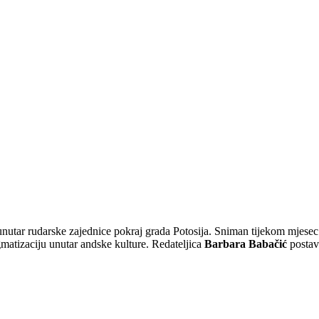
t unutar rudarske zajednice pokraj grada Potosija. Sniman tijekom mjese
gmatizaciju unutar andske kulture. Redateljica
Barbara Babačić
postavl