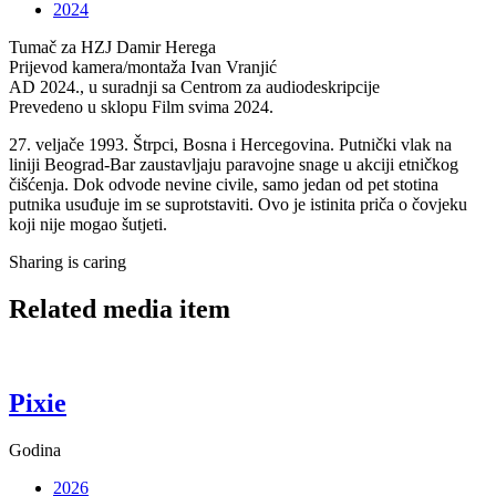
2024
Tumač za HZJ
Damir Herega
Prijevod kamera/montaža
Ivan Vranjić
AD
2024., u suradnji sa Centrom za audiodeskripcije
Prevedeno u sklopu
Film svima 2024.
27. veljače 1993. Štrpci, Bosna i Hercegovina. Putnički vlak na
liniji Beograd-Bar zaustavljaju paravojne snage u akciji etničkog
čišćenja. Dok odvode nevine civile, samo jedan od pet stotina
putnika usuđuje im se suprotstaviti. Ovo je istinita priča o čovjeku
koji nije mogao šutjeti.
Sharing is caring
Related media item
Pixie
Godina
2026