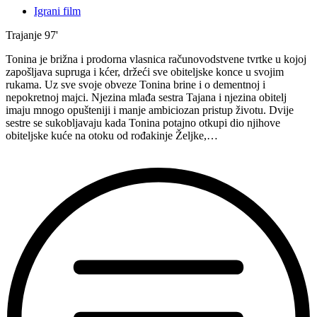
Igrani film
Trajanje
97'
Tonina je brižna i prodorna vlasnica računovodstvene tvrtke u kojoj
zapošljava supruga i kćer, držeći sve obiteljske konce u svojim
rukama. Uz sve svoje obveze Tonina brine i o dementnoj i
nepokretnoj majci. Njezina mlađa sestra Tajana i njezina obitelj
imaju mnogo opušteniji i manje ambiciozan pristup životu. Dvije
sestre se sukobljavaju kada Tonina potajno otkupi dio njihove
obiteljske kuće na otoku od rođakinje Željke,…