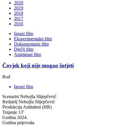
2020
2019
2018
2017
2016
Igrani film
Eksperimentalni film
Dokumentarni film
Dječji film
Animirani film
Čovjek koji nije mogao šutjeti
Rod
Igrani film
Scenarist
Nebojša Slijepčević
Redatelj
Nebojša Slijepčević
Produkcija
Antitalent (HR)
Trajanje
13'
Godina
2024.
Godina prijevoda