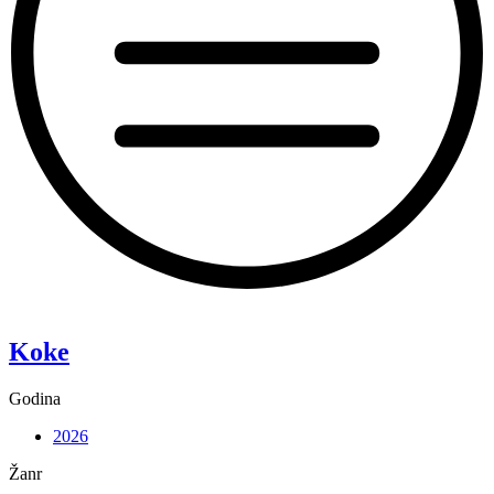
“Pixie”
Koke
Godina
2026
Žanr