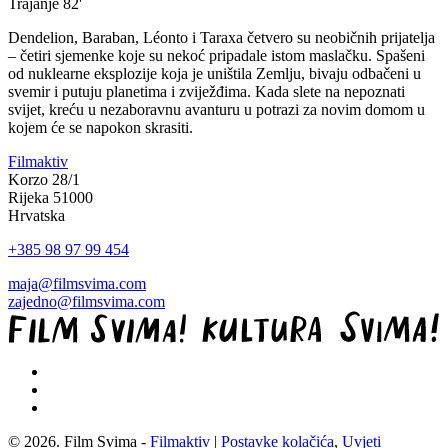
Trajanje
82'
Dendelion, Baraban, Léonto i Taraxa četvero su neobičnih prijatelja
– četiri sjemenke koje su nekoć pripadale istom maslačku. Spašeni
od nuklearne eksplozije koja je uništila Zemlju, bivaju odbačeni u
svemir i putuju planetima i zviježđima. Kada slete na nepoznati
svijet, kreću u nezaboravnu avanturu u potrazi za novim domom u
kojem će se napokon skrasiti.
Filmaktiv
Korzo 28/1
Rijeka 51000
Hrvatska
+385 98 97 99 454
maja@filmsvima.com
zajedno@filmsvima.com
© 2026. Film Svima -
Filmaktiv
|
Postavke kolačića
,
Uvjeti