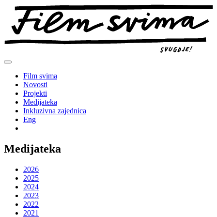
Preskoči
na
sadržaj
Film svima
Novosti
Projekti
Medijateka
Inkluzivna zajednica
Eng
Medijateka
2026
2025
2024
2023
2022
2021