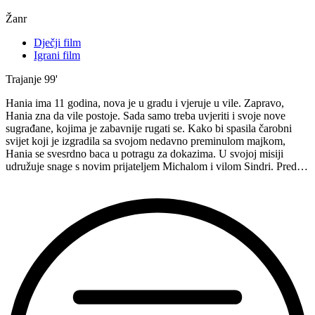
Žanr
Dječji film
Igrani film
Trajanje
99'
Hania ima 11 godina, nova je u gradu i vjeruje u vile. Zapravo,
Hania zna da vile postoje. Sada samo treba uvjeriti i svoje nove
sugrađane, kojima je zabavnije rugati se. Kako bi spasila čarobni
svijet koji je izgradila sa svojom nedavno preminulom majkom,
Hania se svesrdno baca u potragu za dokazima. U svojoj misiji
udružuje snage s novim prijateljem Michalom i vilom Sindri. Pred…