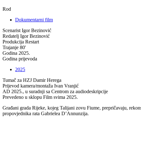
Rod
Dokumentarni film
Scenarist
Igor Bezinović
Redatelj
Igor Bezinović
Produkcija
Restart
Trajanje
80'
Godina
2025.
Godina prijevoda
2025
Tumač za HZJ
Damir Herega
Prijevod kamera/montaža
Ivan Vranjić
AD
2025., u suradnji sa Centrom za audiodeskripcije
Prevedeno u sklopu
Film svima 2025.
Građani grada Rijeke, kojeg Talijani zovu Fiume, prepričavaju, rekonst
propovjednika rata Gabrielea D’Annunzija.