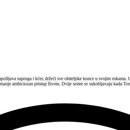
apošljava supruga i kćer, držeći sve obiteljske konce u svojim rukama.
i manje ambiciozan pristup životu. Dvije sestre se sukobljavaju kada To