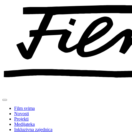
Preskoči
na
sadržaj
Film svima
Novosti
Projekti
Medijateka
Inkluzivna zajednica