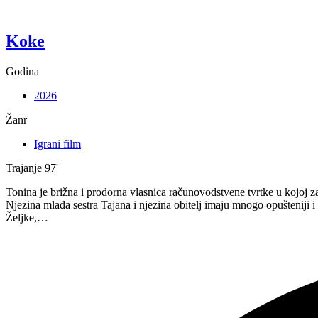
“Pixie”
Koke
Godina
2026
Žanr
Igrani film
Trajanje
97'
Tonina je brižna i prodorna vlasnica računovodstvene tvrtke u kojoj z
Njezina mlađa sestra Tajana i njezina obitelj imaju mnogo opušteniji 
Željke,…