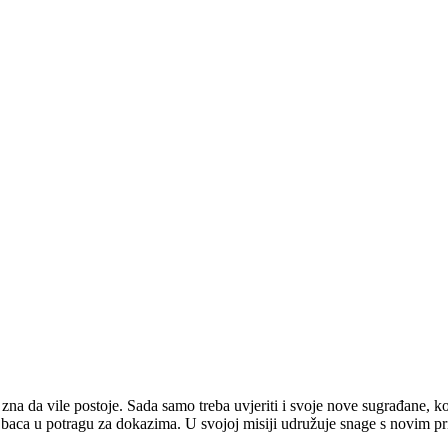
na da vile postoje. Sada samo treba uvjeriti i svoje nove sugrađane, koj
aca u potragu za dokazima. U svojoj misiji udružuje snage s novim pr