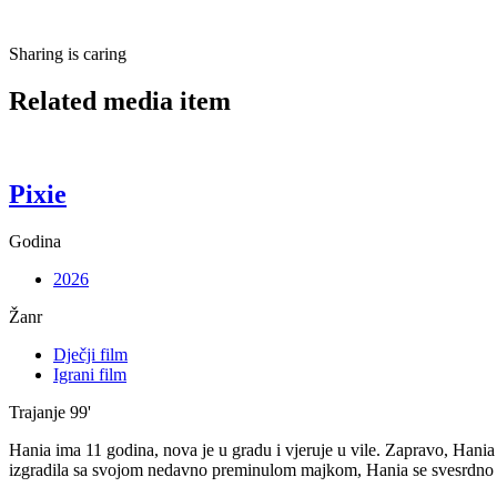
Sharing is caring
Related media item
Pixie
Godina
2026
Žanr
Dječji film
Igrani film
Trajanje
99'
Hania ima 11 godina, nova je u gradu i vjeruje u vile. Zapravo, Hania z
izgradila sa svojom nedavno preminulom majkom, Hania se svesrdno b