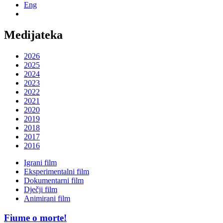
Eng
Medijateka
2026
2025
2024
2023
2022
2021
2020
2019
2018
2017
2016
Igrani film
Eksperimentalni film
Dokumentarni film
Dječji film
Animirani film
Fiume o morte!