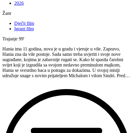
2026
Žanr
Dječji film
Igrani film
Trajanje
99'
Hania ima 11 godina, nova je u gradu i vjeruje u vile. Zapravo,
Hania zna da vile postoje. Sada samo treba uvjeriti i svoje nove
sugrađane, kojima je zabavnije rugati se. Kako bi spasila čarobni
svijet koji je izgradila sa svojom nedavno preminulom majkom,
Hania se svesrdno baca u potragu za dokazima. U svojoj misiji
udružuje snage s novim prijateljem Michalom i vilom Sindri. Pred…