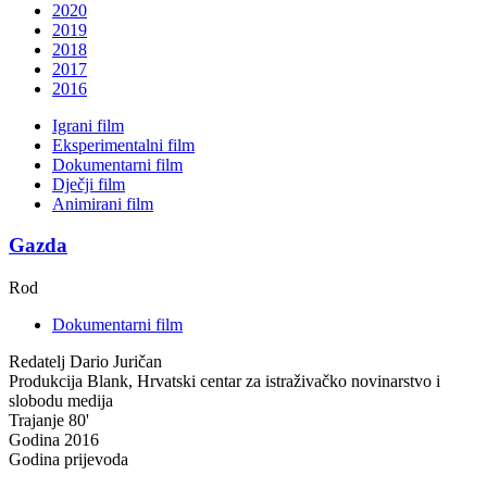
2020
2019
2018
2017
2016
Igrani film
Eksperimentalni film
Dokumentarni film
Dječji film
Animirani film
Gazda
Rod
Dokumentarni film
Redatelj
Dario Juričan
Produkcija
Blank, Hrvatski centar za istraživačko novinarstvo i
slobodu medija
Trajanje
80'
Godina
2016
Godina prijevoda