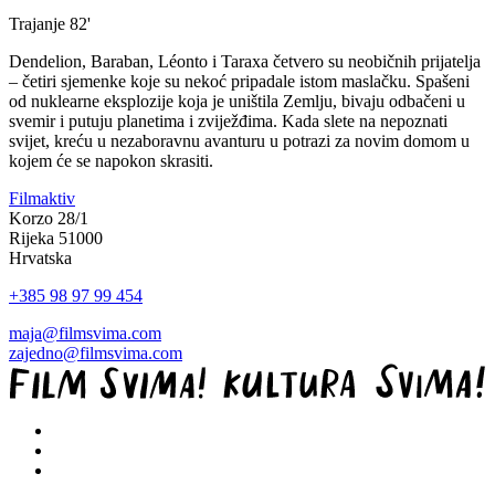
Trajanje
82'
Dendelion, Baraban, Léonto i Taraxa četvero su neobičnih prijatelja
– četiri sjemenke koje su nekoć pripadale istom maslačku. Spašeni
od nuklearne eksplozije koja je uništila Zemlju, bivaju odbačeni u
svemir i putuju planetima i zviježđima. Kada slete na nepoznati
svijet, kreću u nezaboravnu avanturu u potrazi za novim domom u
kojem će se napokon skrasiti.
Filmaktiv
Korzo 28/1
Rijeka 51000
Hrvatska
+385 98 97 99 454
maja@filmsvima.com
zajedno@filmsvima.com