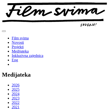
Preskoči
na
sadržaj
Film svima
Novosti
Projekti
Medijateka
Inkluzivna zajednica
Eng
Medijateka
2026
2025
2024
2023
2022
2021