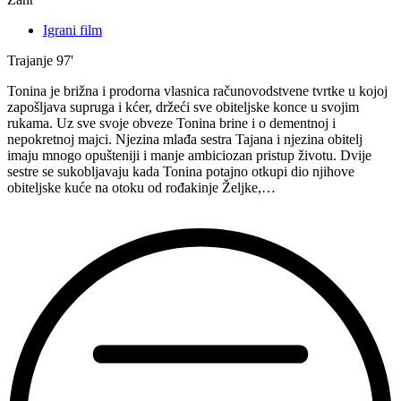
Igrani film
Trajanje
97'
Tonina je brižna i prodorna vlasnica računovodstvene tvrtke u kojoj
zapošljava supruga i kćer, držeći sve obiteljske konce u svojim
rukama. Uz sve svoje obveze Tonina brine i o dementnoj i
nepokretnoj majci. Njezina mlađa sestra Tajana i njezina obitelj
imaju mnogo opušteniji i manje ambiciozan pristup životu. Dvije
sestre se sukobljavaju kada Tonina potajno otkupi dio njihove
obiteljske kuće na otoku od rođakinje Željke,…