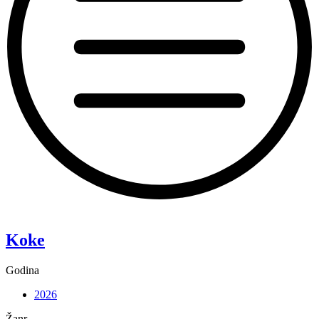
“Pixie”
Koke
Godina
2026
Žanr