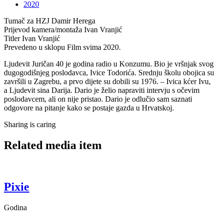
2020
Tumač za HZJ
Damir Herega
Prijevod kamera/montaža
Ivan Vranjić
Titler
Ivan Vranjić
Prevedeno u sklopu
Film svima 2020.
Ljudevit Juričan 40 je godina radio u Konzumu. Bio je vršnjak svog
dugogodišnjeg poslodavca, Ivice Todorića. Srednju školu obojica su
završili u Zagrebu, a prvo dijete su dobili su 1976. – Ivica kćer Ivu,
a Ljudevit sina Darija. Dario je želio napraviti intervju s očevim
poslodavcem, ali on nije pristao. Dario je odlučio sam saznati
odgovore na pitanje kako se postaje gazda u Hrvatskoj.
Sharing is caring
Related media item
Pixie
Godina