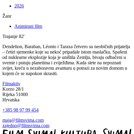
2026
Žanr
Animirani film
Trajanje
82'
Dendelion, Baraban, Léonto i Taraxa četvero su neobičnih prijatelja
– četiri sjemenke koje su nekoć pripadale istom maslačku. Spašeni
od nuklearne eksplozije koja je uništila Zemlju, bivaju odbačeni u
svemir i putuju planetima i zviježđima. Kada slete na nepoznati
svijet, kreću u nezaboravnu avanturu u potrazi za novim domom u
kojem će se napokon skrasiti.
Filmaktiv
Korzo 28/1
Rijeka 51000
Hrvatska
+385 98 97 99 454
maja@filmsvima.com
zajedno@filmsvima.com