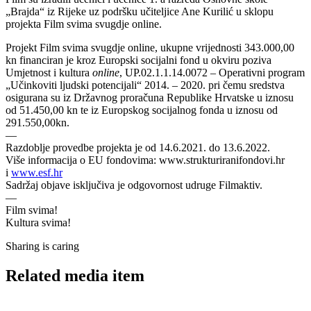
„Brajda“ iz Rijeke uz podršku učiteljice Ane Kurilić u sklopu
projekta Film svima svugdje online.
Projekt Film svima svugdje online, ukupne vrijednosti 343.000,00
kn financiran je kroz Europski socijalni fond u okviru poziva
Umjetnost i kultura
online
, UP.02.1.1.14.0072 – Operativni program
„Učinkoviti ljudski potencijali“ 2014. – 2020. pri čemu sredstva
osigurana su iz Državnog proračuna Republike Hrvatske u iznosu
od 51.450,00 kn te iz Europskog socijalnog fonda u iznosu od
291.550,00kn.
—
Razdoblje provedbe projekta je od 14.6.2021. do 13.6.2022.
Više informacija o EU fondovima: www.strukturiranifondovi.hr
i
www.esf.hr
Sadržaj objave isključiva je odgovornost udruge Filmaktiv.
—
Film svima!
Kultura svima!
Sharing is caring
Related media item