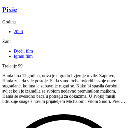
Pixie
Godina
2026
Žanr
Dječji film
Igrani film
Trajanje
99'
Hania ima 11 godina, nova je u gradu i vjeruje u vile. Zapravo,
Hania zna da vile postoje. Sada samo treba uvjeriti i svoje nove
sugrađane, kojima je zabavnije rugati se. Kako bi spasila čarobni
svijet koji je izgradila sa svojom nedavno preminulom majkom,
Hania se svesrdno baca u potragu za dokazima. U svojoj misiji
udružuje snage s novim prijateljem Michalom i vilom Sindri. Pred…