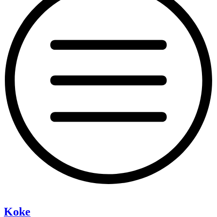
“Pixie”
Koke