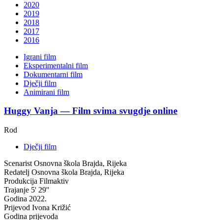
2020
2019
2018
2017
2016
Igrani film
Eksperimentalni film
Dokumentarni film
Dječji film
Animirani film
Huggy Vanja — Film svima svugdje online
Rod
Dječji film
Scenarist
Osnovna škola Brajda, Rijeka
Redatelj
Osnovna škola Brajda, Rijeka
Produkcija
Filmaktiv
Trajanje
5' 29''
Godina
2022.
Prijevod
Ivona Križić
Godina prijevoda