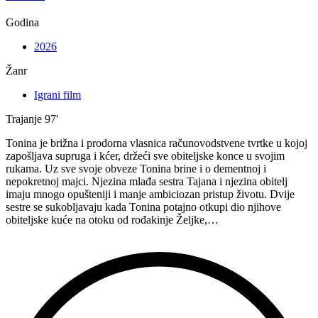
Godina
2026
Žanr
Igrani film
Trajanje
97'
Tonina je brižna i prodorna vlasnica računovodstvene tvrtke u kojoj
zapošljava supruga i kćer, držeći sve obiteljske konce u svojim
rukama. Uz sve svoje obveze Tonina brine i o dementnoj i
nepokretnoj majci. Njezina mlađa sestra Tajana i njezina obitelj
imaju mnogo opušteniji i manje ambiciozan pristup životu. Dvije
sestre se sukobljavaju kada Tonina potajno otkupi dio njihove
obiteljske kuće na otoku od rođakinje Željke,…