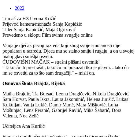
2022
Tumač za HZJ
Ivona Križić
Prijevod kamera/montaža
Sanja Kapidžić
Titler
Sanja Kapidžić, Maja Ogrizović
Prevedeno u sklopu
Film svima svugdje online
Vanja je dječak prvog razreda koji zbog svoje smotanosti nije
popularan u razredu. Djeca mu se stalno smiju i rugaju, a on u svojoj
maloj glavi smišlja osvetu.
ČUDOVIŠNI MAČAK – strašni plišani osvetnik!
“Tako ću ih prestrašiti, tako ću im pokazati tko je glavni…tako ću
im se osvetiti za to što sam drugačiji” – misli on.
Osnovna škola Brajda, Rijeka
Matija Brajdić, Tia Bursać, Leona Dragičević, Nikola Dragičević,
Sara Horvat, Paula Iskra, Laura Jakominić, Helena Jurišić, Lukas
Kukuljan, Vanja Lukić, Damir Marić, Mara Mišković, Luna
Mošunjac, Lena Peranić, Gabrijel Ravlić, Mika Šabarić, Dora
Valenta, Noa Zelić
Učiteljica Ana Kurilić
Film su izradili učenici i učenice 1. a razreda Osnovne škole