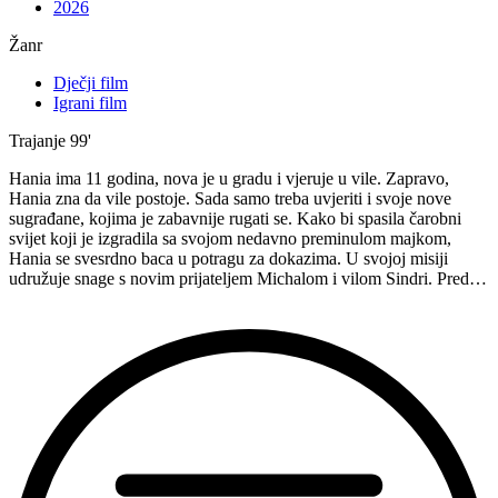
2026
Žanr
Dječji film
Igrani film
Trajanje
99'
Hania ima 11 godina, nova je u gradu i vjeruje u vile. Zapravo,
Hania zna da vile postoje. Sada samo treba uvjeriti i svoje nove
sugrađane, kojima je zabavnije rugati se. Kako bi spasila čarobni
svijet koji je izgradila sa svojom nedavno preminulom majkom,
Hania se svesrdno baca u potragu za dokazima. U svojoj misiji
udružuje snage s novim prijateljem Michalom i vilom Sindri. Pred…