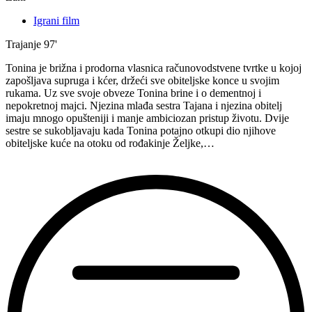
Igrani film
Trajanje
97'
Tonina je brižna i prodorna vlasnica računovodstvene tvrtke u kojoj
zapošljava supruga i kćer, držeći sve obiteljske konce u svojim
rukama. Uz sve svoje obveze Tonina brine i o dementnoj i
nepokretnoj majci. Njezina mlađa sestra Tajana i njezina obitelj
imaju mnogo opušteniji i manje ambiciozan pristup životu. Dvije
sestre se sukobljavaju kada Tonina potajno otkupi dio njihove
obiteljske kuće na otoku od rođakinje Željke,…