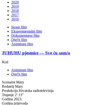
2020
2019
2018
2017
2016
Igrani film
Eksperimentalni film
Dokumentarni film
Dječji film
Animirani film
JUHUHU pjesmice — Sve ću sam/a
Rod
Animirani film
Dječji film
Scenarist
Mary
Redatelj
Mary
Produkcija
Hrvatska radiotelevizija
Trajanje
2' 13''
Godina
2023.
Godina prijevoda