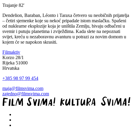
Trajanje
82'
Dendelion, Baraban, Léonto i Taraxa četvero su neobičnih prijatelja
– četiri sjemenke koje su nekoć pripadale istom maslačku. Spašeni
od nuklearne eksplozije koja je uništila Zemlju, bivaju odbačeni u
svemir i putuju planetima i zviježđima. Kada slete na nepoznati
svijet, kreću u nezaboravnu avanturu u potrazi za novim domom u
kojem će se napokon skrasiti.
Filmaktiv
Korzo 28/1
Rijeka 51000
Hrvatska
+385 98 97 99 454
maja@filmsvima.com
zajedno@filmsvima.com