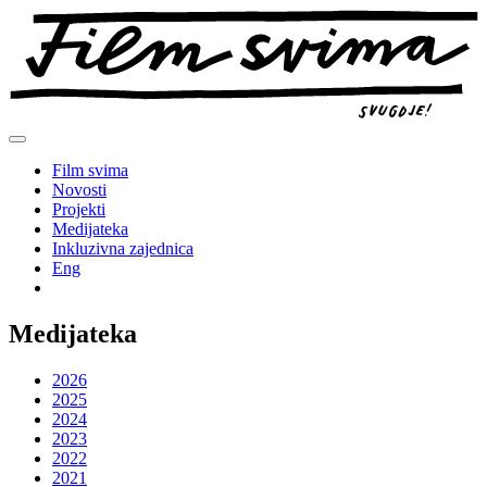
Preskoči
na
sadržaj
Film svima
Novosti
Projekti
Medijateka
Inkluzivna zajednica
Eng
Medijateka
2026
2025
2024
2023
2022
2021