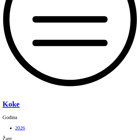
“Pixie”
Koke
Godina
2026
Žanr