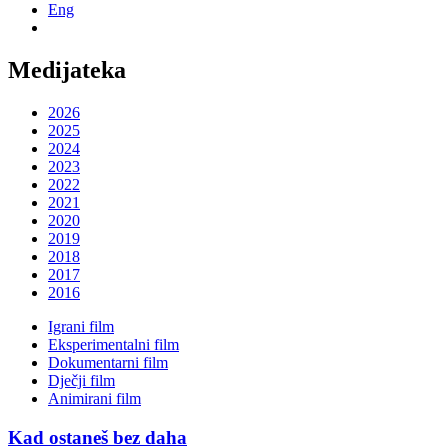
Eng
Medijateka
2026
2025
2024
2023
2022
2021
2020
2019
2018
2017
2016
Igrani film
Eksperimentalni film
Dokumentarni film
Dječji film
Animirani film
Kad ostaneš bez daha