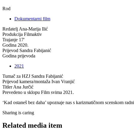
Rod
Dokumentarni film
Redatelj
Ana-Marija Ilić
Produkcija
Filmaktiv
Trajanje
17'
Godina
2020.
Prijevod
Sandra Fabijanić
Godina prijevoda
2021
Tumač za HZJ
Sandra Fabijanić
Prijevod kamera/montaža
Ivan Vranjić
Titler
Ana Jurčić
Prevedeno u sklopu
Film svima 2021.
‘Kad ostaneš bez daha’ upoznaje nas s karizmatičnom scenskom radnic
Sharing is caring
Related media item