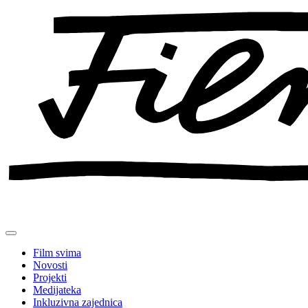
Preskoči
na
sadržaj
Film svima
Novosti
Projekti
Medijateka
Inkluzivna zajednica