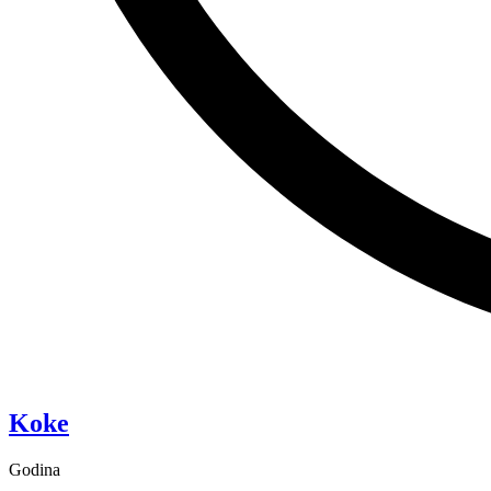
“Pixie”
Koke
Godina