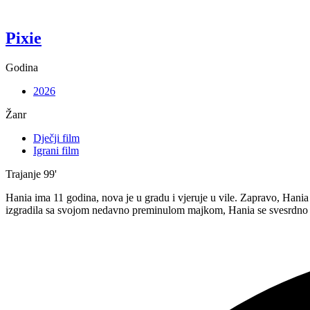
Pixie
Godina
2026
Žanr
Dječji film
Igrani film
Trajanje
99'
Hania ima 11 godina, nova je u gradu i vjeruje u vile. Zapravo, Hania z
izgradila sa svojom nedavno preminulom majkom, Hania se svesrdno b