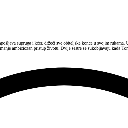
apošljava supruga i kćer, držeći sve obiteljske konce u svojim rukama.
i manje ambiciozan pristup životu. Dvije sestre se sukobljavaju kada To