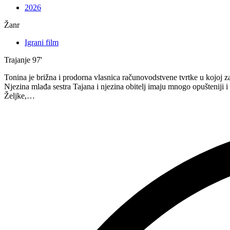
2026
Žanr
Igrani film
Trajanje
97'
Tonina je brižna i prodorna vlasnica računovodstvene tvrtke u kojoj z
Njezina mlađa sestra Tajana i njezina obitelj imaju mnogo opušteniji 
Željke,…