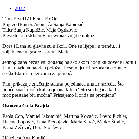
2022
Tumač za HZJ
Ivona Križić
Prijevod kamera/montaža
Sanja Kapidžić
Titler
Sanja Kapidžić, Maja Ogrizović
Prevedeno u sklopu
Film svima svugdje online
Dora i Lana su glavne su u školi. One su lijepe i u trendu…i
zaljubljene u gasere Lovru i Marka.
Jednog dana bezazleni događaj na školskom hodniku dovede Doru i
Lanu u vrlo neugodan položaj. Posramljene i razočarane obrate
se školskim štrebericama za pomoć.
Film prikazuje značenje statusa pojedinaca unutar razreda. Što
uopće znači moć i koliko je ona krhka? Što se događa kad
moć prestane biti moćna? Pristajemo li onda na promjenu?
Osnovna škola Brajda
Paola Čop, Manuel Jakominić, Martina Kovačić, Lovro Pichler,
Helena Popović, Lana Predojević, Marta Suvić, Marko Štiglić,
Klara Zečević, Dora Stojčević
Učiteljica Ana Kurilić