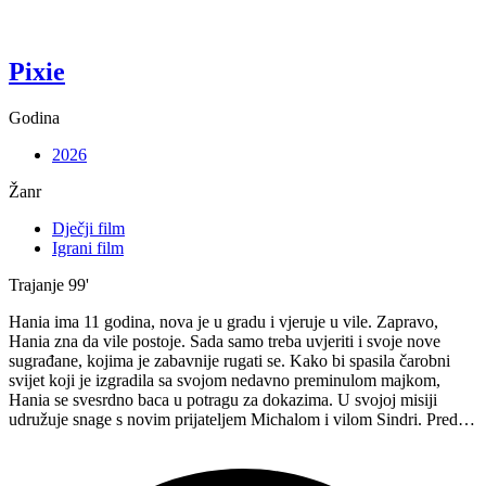
Pixie
Godina
2026
Žanr
Dječji film
Igrani film
Trajanje
99'
Hania ima 11 godina, nova je u gradu i vjeruje u vile. Zapravo,
Hania zna da vile postoje. Sada samo treba uvjeriti i svoje nove
sugrađane, kojima je zabavnije rugati se. Kako bi spasila čarobni
svijet koji je izgradila sa svojom nedavno preminulom majkom,
Hania se svesrdno baca u potragu za dokazima. U svojoj misiji
udružuje snage s novim prijateljem Michalom i vilom Sindri. Pred…