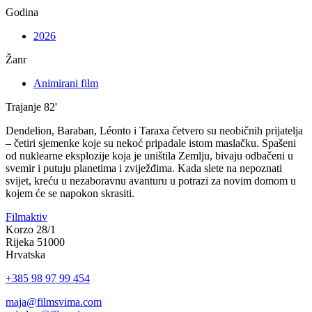
Godina
2026
Žanr
Animirani film
Trajanje
82'
Dendelion, Baraban, Léonto i Taraxa četvero su neobičnih prijatelja
– četiri sjemenke koje su nekoć pripadale istom maslačku. Spašeni
od nuklearne eksplozije koja je uništila Zemlju, bivaju odbačeni u
svemir i putuju planetima i zviježđima. Kada slete na nepoznati
svijet, kreću u nezaboravnu avanturu u potrazi za novim domom u
kojem će se napokon skrasiti.
Filmaktiv
Korzo 28/1
Rijeka 51000
Hrvatska
+385 98 97 99 454
maja@filmsvima.com