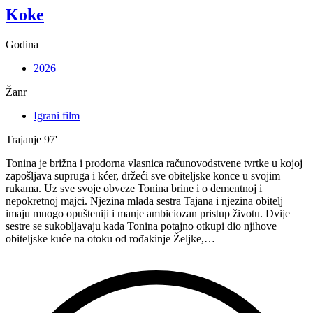
Koke
Godina
2026
Žanr
Igrani film
Trajanje
97'
Tonina je brižna i prodorna vlasnica računovodstvene tvrtke u kojoj
zapošljava supruga i kćer, držeći sve obiteljske konce u svojim
rukama. Uz sve svoje obveze Tonina brine i o dementnoj i
nepokretnoj majci. Njezina mlađa sestra Tajana i njezina obitelj
imaju mnogo opušteniji i manje ambiciozan pristup životu. Dvije
sestre se sukobljavaju kada Tonina potajno otkupi dio njihove
obiteljske kuće na otoku od rođakinje Željke,…