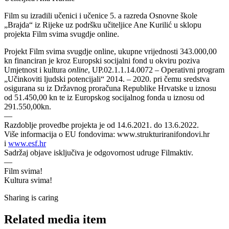
Film su izradili učenici i učenice 5. a razreda Osnovne škole
„Brajda“ iz Rijeke uz podršku učiteljice Ane Kurilić u sklopu
projekta Film svima svugdje online.
Projekt Film svima svugdje online, ukupne vrijednosti 343.000,00
kn financiran je kroz Europski socijalni fond u okviru poziva
Umjetnost i kultura
online
, UP.02.1.1.14.0072 – Operativni program
„Učinkoviti ljudski potencijali“ 2014. – 2020. pri čemu sredstva
osigurana su iz Državnog proračuna Republike Hrvatske u iznosu
od 51.450,00 kn te iz Europskog socijalnog fonda u iznosu od
291.550,00kn.
—
Razdoblje provedbe projekta je od 14.6.2021. do 13.6.2022.
Više informacija o EU fondovima: www.strukturiranifondovi.hr
i
www.esf.hr
Sadržaj objave isključiva je odgovornost udruge Filmaktiv.
—
Film svima!
Kultura svima!
Sharing is caring
Related media item