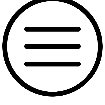
“Pixie”