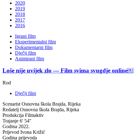
2020
2019
2018
2017
2016
Igrani film
Eksperimentalni film
Dokumentarni film
Dječji film
Animirani film
Loše nije uvijek zlo — Film svima svugdje online￼
Rod
Dječji film
Scenarist
Osnovna škola Brajda, Rijeka
Redatelj
Osnovna škola Brajda, Rijeka
Produkcija
Filmaktiv
Trajanje
6' 54''
Godina
2022.
Prijevod
Ivona Križić
Godina prijevoda