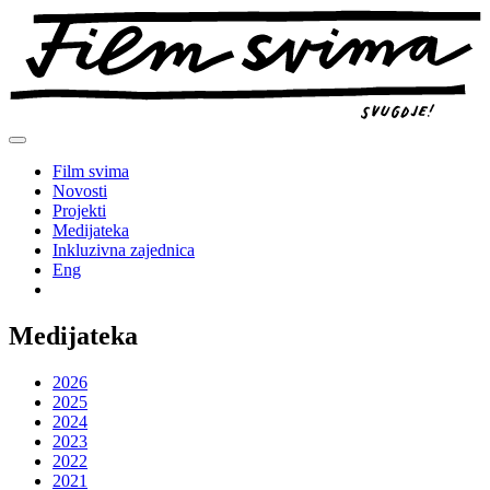
Preskoči
na
sadržaj
Film svima
Novosti
Projekti
Medijateka
Inkluzivna zajednica
Eng
Medijateka
2026
2025
2024
2023
2022
2021