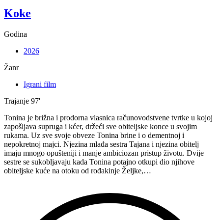
Koke
Godina
2026
Žanr
Igrani film
Trajanje
97'
Tonina je brižna i prodorna vlasnica računovodstvene tvrtke u kojoj
zapošljava supruga i kćer, držeći sve obiteljske konce u svojim
rukama. Uz sve svoje obveze Tonina brine i o dementnoj i
nepokretnoj majci. Njezina mlađa sestra Tajana i njezina obitelj
imaju mnogo opušteniji i manje ambiciozan pristup životu. Dvije
sestre se sukobljavaju kada Tonina potajno otkupi dio njihove
obiteljske kuće na otoku od rođakinje Željke,…