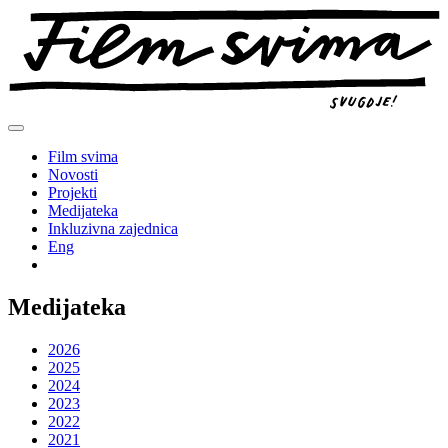
Preskoči
na
sadržaj
Film svima
Novosti
Projekti
Medijateka
Inkluzivna zajednica
Eng
Medijateka
2026
2025
2024
2023
2022
2021