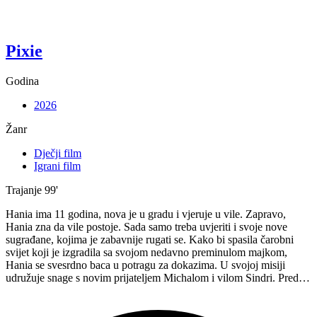
Pixie
Godina
2026
Žanr
Dječji film
Igrani film
Trajanje
99'
Hania ima 11 godina, nova je u gradu i vjeruje u vile. Zapravo,
Hania zna da vile postoje. Sada samo treba uvjeriti i svoje nove
sugrađane, kojima je zabavnije rugati se. Kako bi spasila čarobni
svijet koji je izgradila sa svojom nedavno preminulom majkom,
Hania se svesrdno baca u potragu za dokazima. U svojoj misiji
udružuje snage s novim prijateljem Michalom i vilom Sindri. Pred…