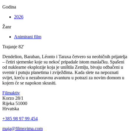
Godina
2026
Žanr
Animirani film
Trajanje
82'
Dendelion, Baraban, Léonto i Taraxa četvero su neobičnih prijatelja
– četiri sjemenke koje su nekoć pripadale istom maslačku. Spašeni
od nuklearne eksplozije koja je uništila Zemlju, bivaju odbačeni u
svemir i putuju planetima i zviježđima. Kada slete na nepoznati
svijet, kreću u nezaboravnu avanturu u potrazi za novim domom u
kojem će se napokon skrasiti.
Filmaktiv
Korzo 28/1
Rijeka 51000
Hrvatska
+385 98 97 99 454
maja@filmsvima.com