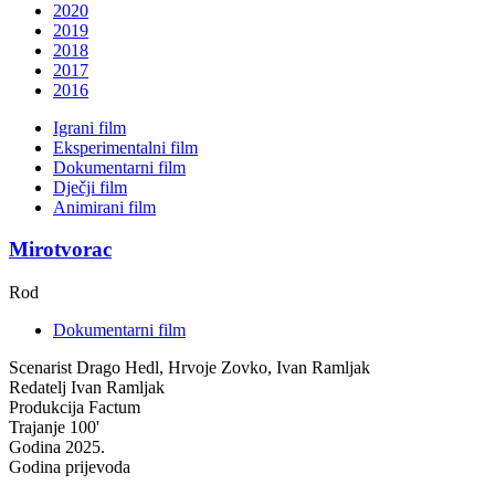
2020
2019
2018
2017
2016
Igrani film
Eksperimentalni film
Dokumentarni film
Dječji film
Animirani film
Mirotvorac
Rod
Dokumentarni film
Scenarist
Drago Hedl, Hrvoje Zovko, Ivan Ramljak
Redatelj
Ivan Ramljak
Produkcija
Factum
Trajanje
100'
Godina
2025.
Godina prijevoda