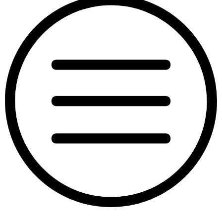
“Pixie”