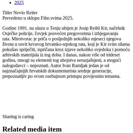
2025
Titler
Nevio Reiter
Prevedeno u sklopu
Film svima 2025.
Godine 1991. na ulazu u Tenju ubijen je Josip Reihl Kir, načelnik
Osječke policije, čovjek posvećen pregovorima i izbjegavanju
rata. Mirotvorac je priča o posljednjih nekoliko mjeseci njegova
života u osvit krvavog hrvatsko-srpskog rata, koji je Kir svim silama
pokušao spriječiti, ispričana kroz izjave nekoliko svjedoka i pomoću
arhivskih materijala iz tog doba. I danas, nakon više od trideset
godina, mnogi su elementi tog ubojstva nerazjašnjeni, a mogući
nalogodavci – nepoznati. Autor Ivan Ramljak jedan je od
najznačajnijih hrvatskih dokumentarista srednje generacije,
prepoznatljiv po svom osebujnom pristupu povijesnim temama.
Sharing is caring
Related media item