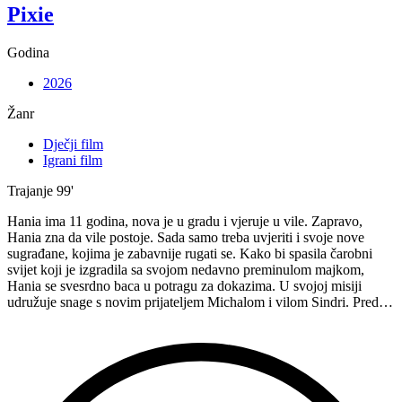
Pixie
Godina
2026
Žanr
Dječji film
Igrani film
Trajanje
99'
Hania ima 11 godina, nova je u gradu i vjeruje u vile. Zapravo,
Hania zna da vile postoje. Sada samo treba uvjeriti i svoje nove
sugrađane, kojima je zabavnije rugati se. Kako bi spasila čarobni
svijet koji je izgradila sa svojom nedavno preminulom majkom,
Hania se svesrdno baca u potragu za dokazima. U svojoj misiji
udružuje snage s novim prijateljem Michalom i vilom Sindri. Pred…