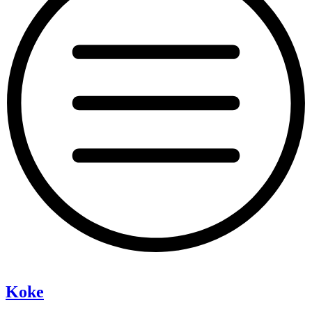
“Pixie”
Koke