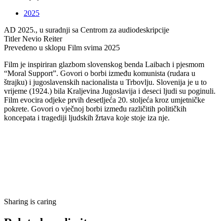
2025
AD
2025., u suradnji sa Centrom za audiodeskripcije
Titler
Nevio Reiter
Prevedeno u sklopu
Film svima 2025
Film je inspiriran glazbom slovenskog benda Laibach i pjesmom
“Moral Support”. Govori o borbi između komunista (rudara u
štrajku) i jugoslavenskih nacionalista u Trbovlju. Slovenija je u to
vrijeme (1924.) bila Kraljevina Jugoslavija i deseci ljudi su poginuli.
Film evocira odjeke prvih desetljeća 20. stoljeća kroz umjetničke
pokrete. Govori o vječnoj borbi između različitih političkih
koncepata i tragediji ljudskih žrtava koje stoje iza nje.
Sharing is caring