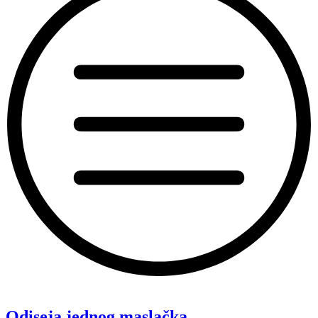
“Koke”
Odiseja jednog maslačka