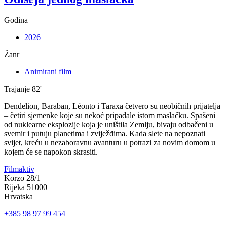
Godina
2026
Žanr
Animirani film
Trajanje
82'
Dendelion, Baraban, Léonto i Taraxa četvero su neobičnih prijatelja
– četiri sjemenke koje su nekoć pripadale istom maslačku. Spašeni
od nuklearne eksplozije koja je uništila Zemlju, bivaju odbačeni u
svemir i putuju planetima i zviježđima. Kada slete na nepoznati
svijet, kreću u nezaboravnu avanturu u potrazi za novim domom u
kojem će se napokon skrasiti.
Filmaktiv
Korzo 28/1
Rijeka 51000
Hrvatska
+385 98 97 99 454