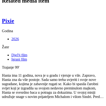
Related media item
Pixie
Godina
2026
Žanr
Dječji film
Igrani film
Trajanje
99'
Hania ima 11 godina, nova je u gradu i vjeruje u vile. Zapravo,
Hania zna da vile postoje. Sada samo treba uvjeriti i svoje nove
sugrađane, kojima je zabavnije rugati se. Kako bi spasila čarobni
svijet koji je izgradila sa svojom nedavno preminulom majkom,
Hania se svesrdno baca u potragu za dokazima. U svojoj misiji
udružuje snage s novim prijateljem Michalom i vilom Sindri. Pred…