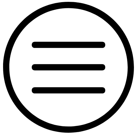
“Pixie”