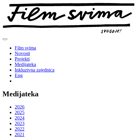
Preskoči
na
sadržaj
Film svima
Novosti
Projekti
Medijateka
Inkluzivna zajednica
Eng
Medijateka
2026
2025
2024
2023
2022
2021