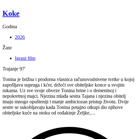
Koke
Godina
2026
Žanr
Igrani film
Trajanje
97'
Tonina je brižna i prodorna vlasnica računovodstvene tvrtke u kojoj
zapošljava supruga i kćer, držeći sve obiteljske konce u svojim
rukama. Uz sve svoje obveze Tonina brine i o dementnoj i
nepokretnoj majci. Njezina mlađa sestra Tajana i njezina obitelj
imaju mnogo opušteniji i manje ambiciozan pristup životu. Dvije
sestre se sukobljavaju kada Tonina potajno otkupi dio njihove
obiteljske kuće na otoku od rođakinje Željke,…