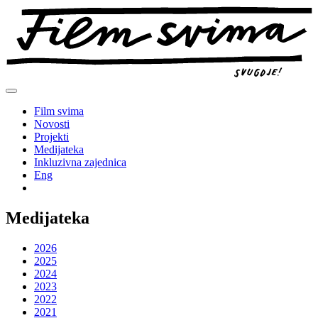
Preskoči
na
sadržaj
Film svima
Novosti
Projekti
Medijateka
Inkluzivna zajednica
Eng
Medijateka
2026
2025
2024
2023
2022
2021