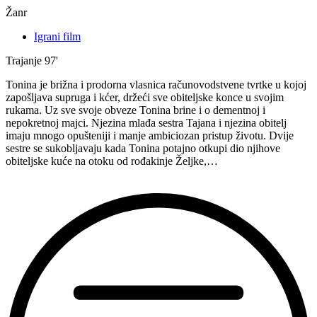
Žanr
Igrani film
Trajanje
97'
Tonina je brižna i prodorna vlasnica računovodstvene tvrtke u kojoj
zapošljava supruga i kćer, držeći sve obiteljske konce u svojim
rukama. Uz sve svoje obveze Tonina brine i o dementnoj i
nepokretnoj majci. Njezina mlađa sestra Tajana i njezina obitelj
imaju mnogo opušteniji i manje ambiciozan pristup životu. Dvije
sestre se sukobljavaju kada Tonina potajno otkupi dio njihove
obiteljske kuće na otoku od rođakinje Željke,…