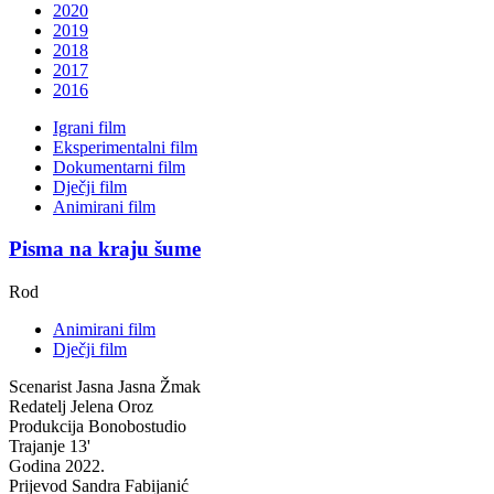
2020
2019
2018
2017
2016
Igrani film
Eksperimentalni film
Dokumentarni film
Dječji film
Animirani film
Pisma na kraju šume
Rod
Animirani film
Dječji film
Scenarist
Jasna Jasna Žmak
Redatelj
Jelena Oroz
Produkcija
Bonobostudio
Trajanje
13'
Godina
2022.
Prijevod
Sandra Fabijanić