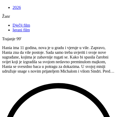
2026
Žanr
Dječji film
Igrani film
Trajanje
99'
Hania ima 11 godina, nova je u gradu i vjeruje u vile. Zapravo,
Hania zna da vile postoje. Sada samo treba uvjeriti i svoje nove
sugrađane, kojima je zabavnije rugati se. Kako bi spasila čarobni
svijet koji je izgradila sa svojom nedavno preminulom majkom,
Hania se svesrdno baca u potragu za dokazima. U svojoj misiji
udružuje snage s novim prijateljem Michalom i vilom Sindri. Pred…