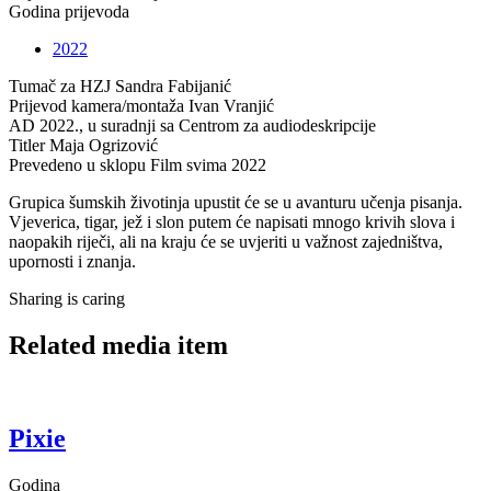
Godina prijevoda
2022
Tumač za HZJ
Sandra Fabijanić
Prijevod kamera/montaža
Ivan Vranjić
AD
2022., u suradnji sa Centrom za audiodeskripcije
Titler
Maja Ogrizović
Prevedeno u sklopu
Film svima 2022
Grupica šumskih životinja upustit će se u avanturu učenja pisanja.
Vjeverica, tigar, jež i slon putem će napisati mnogo krivih slova i
naopakih riječi, ali na kraju će se uvjeriti u važnost zajedništva,
upornosti i znanja.
Sharing is caring
Related media item
Pixie
Godina