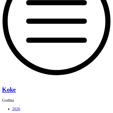
“Pixie”
Koke
Godina
2026