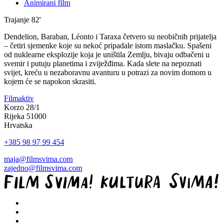
Animirani film
Trajanje
82'
Dendelion, Baraban, Léonto i Taraxa četvero su neobičnih prijatelja
– četiri sjemenke koje su nekoć pripadale istom maslačku. Spašeni
od nuklearne eksplozije koja je uništila Zemlju, bivaju odbačeni u
svemir i putuju planetima i zviježđima. Kada slete na nepoznati
svijet, kreću u nezaboravnu avanturu u potrazi za novim domom u
kojem će se napokon skrasiti.
Filmaktiv
Korzo 28/1
Rijeka 51000
Hrvatska
+385 98 97 99 454
maja@filmsvima.com
zajedno@filmsvima.com