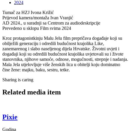
2024
Tumač za HZJ
Ivona Križić
Prijevod kamera/montaža
Ivan Vranjić
AD
2024., u suradnji sa Centrom za audiodeskripcije
Prevedeno u sklopu
Film svima 2024
Kroz protagonistkinju Malu Jelu film prepričava događaje koji su
obilježili generaciju i odredili budućnost krajolika Like,
zanemarenog i slabo naseljenog dijela Hrvatske. Životni uvjeti i
događaji koji su odredili budućnost krajolika uvjetovali su i živote
stanovnika, njihove samoće, odnose, mogućnosti, strepnje i nadanja.
Mala Jela utjelovljuje više ženskih lica u obitelji koju dominatno
čine žene: majku, baku, sestru, tetke.
Sharing is caring
Related media item
Pixie
Godina