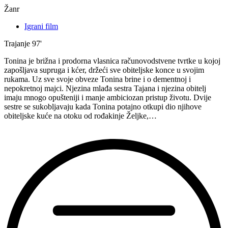
Žanr
Igrani film
Trajanje
97'
Tonina je brižna i prodorna vlasnica računovodstvene tvrtke u kojoj
zapošljava supruga i kćer, držeći sve obiteljske konce u svojim
rukama. Uz sve svoje obveze Tonina brine i o dementnoj i
nepokretnoj majci. Njezina mlađa sestra Tajana i njezina obitelj
imaju mnogo opušteniji i manje ambiciozan pristup životu. Dvije
sestre se sukobljavaju kada Tonina potajno otkupi dio njihove
obiteljske kuće na otoku od rođakinje Željke,…