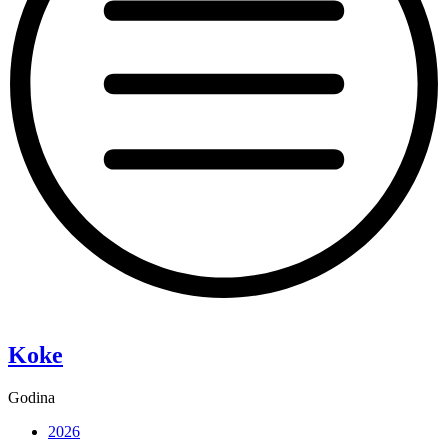
“Pixie”
Koke
Godina
2026