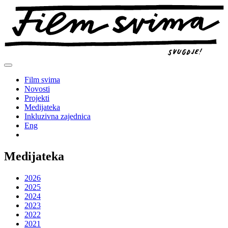
Preskoči
na
sadržaj
Film svima
Novosti
Projekti
Medijateka
Inkluzivna zajednica
Eng
Medijateka
2026
2025
2024
2023
2022
2021