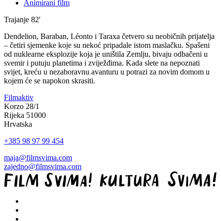
Animirani film
Trajanje
82'
Dendelion, Baraban, Léonto i Taraxa četvero su neobičnih prijatelja
– četiri sjemenke koje su nekoć pripadale istom maslačku. Spašeni
od nuklearne eksplozije koja je uništila Zemlju, bivaju odbačeni u
svemir i putuju planetima i zviježđima. Kada slete na nepoznati
svijet, kreću u nezaboravnu avanturu u potrazi za novim domom u
kojem će se napokon skrasiti.
Filmaktiv
Korzo 28/1
Rijeka 51000
Hrvatska
+385 98 97 99 454
maja@filmsvima.com
zajedno@filmsvima.com