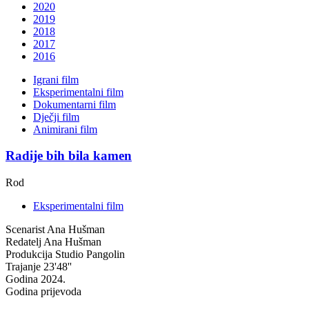
2020
2019
2018
2017
2016
Igrani film
Eksperimentalni film
Dokumentarni film
Dječji film
Animirani film
Radije bih bila kamen
Rod
Eksperimentalni film
Scenarist
Ana Hušman
Redatelj
Ana Hušman
Produkcija
Studio Pangolin
Trajanje
23'48''
Godina
2024.
Godina prijevoda