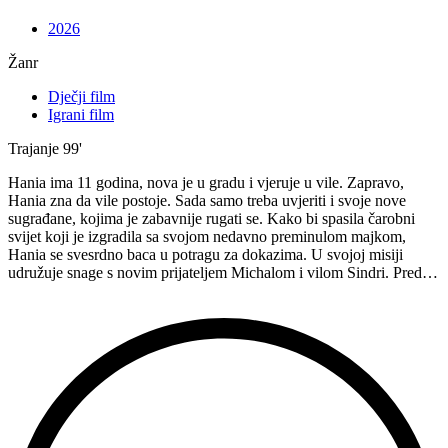
2026
Žanr
Dječji film
Igrani film
Trajanje
99'
Hania ima 11 godina, nova je u gradu i vjeruje u vile. Zapravo,
Hania zna da vile postoje. Sada samo treba uvjeriti i svoje nove
sugrađane, kojima je zabavnije rugati se. Kako bi spasila čarobni
svijet koji je izgradila sa svojom nedavno preminulom majkom,
Hania se svesrdno baca u potragu za dokazima. U svojoj misiji
udružuje snage s novim prijateljem Michalom i vilom Sindri. Pred…