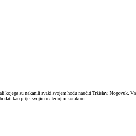
 ali kojega su nakanili svaki svojem hodu naučiti Tržislav, Nogovuk, Vra
io hodati kao prije: svojim materinjim korakom.