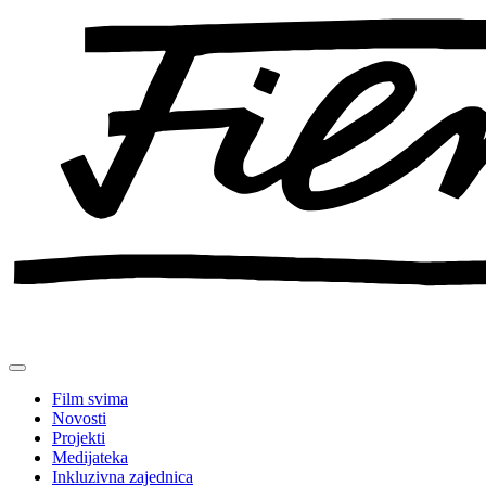
Preskoči
na
sadržaj
Film svima
Novosti
Projekti
Medijateka
Inkluzivna zajednica