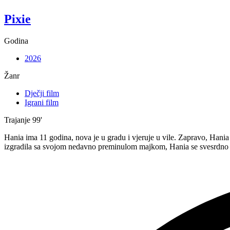
Pixie
Godina
2026
Žanr
Dječji film
Igrani film
Trajanje
99'
Hania ima 11 godina, nova je u gradu i vjeruje u vile. Zapravo, Hania z
izgradila sa svojom nedavno preminulom majkom, Hania se svesrdno b