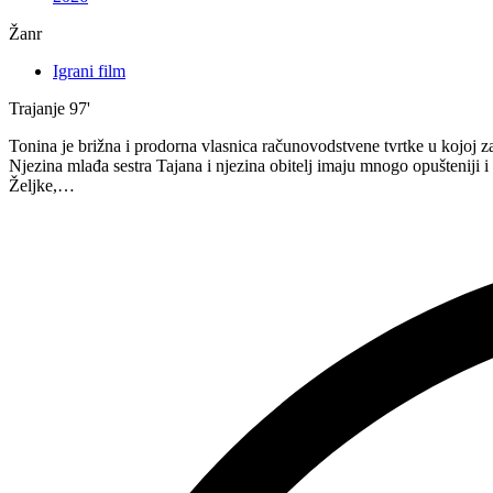
Žanr
Igrani film
Trajanje
97'
Tonina je brižna i prodorna vlasnica računovodstvene tvrtke u kojoj z
Njezina mlađa sestra Tajana i njezina obitelj imaju mnogo opušteniji 
Željke,…