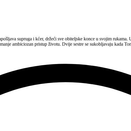
apošljava supruga i kćer, držeći sve obiteljske konce u svojim rukama.
i manje ambiciozan pristup životu. Dvije sestre se sukobljavaju kada To