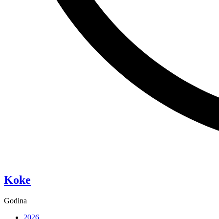
“Pixie”
Koke
Godina
2026