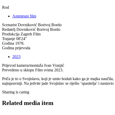
Rod
Animirani film
Scenarist
Dovniković Borivoj Bordo
Redatelj
Dovniković Borivoj Bordo
Produkcija
Zagreb Film
Trajanje
08'24''
Godina
1978.
Godina prijevoda
2023
Prijevod kamera/montaža
Ivan Vranjić
Prevedeno u sklopu
Film svima 2023.
Priča je to o Svojislavu, koji je umio hodati kako ga je majka naučila,
najispravniji. Na jedvite jade Svojislav se riješio ‘spasitelja’ i nastav
Sharing is caring
Related media item