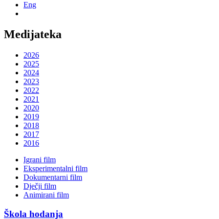
Eng
Medijateka
2026
2025
2024
2023
2022
2021
2020
2019
2018
2017
2016
Igrani film
Eksperimentalni film
Dokumentarni film
Dječji film
Animirani film
Škola hodanja