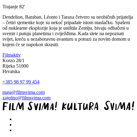
Trajanje
82'
Dendelion, Baraban, Léonto i Taraxa četvero su neobičnih prijatelja
– četiri sjemenke koje su nekoć pripadale istom maslačku. Spašeni
od nuklearne eksplozije koja je uništila Zemlju, bivaju odbačeni u
svemir i putuju planetima i zviježđima. Kada slete na nepoznati
svijet, kreću u nezaboravnu avanturu u potrazi za novim domom u
kojem će se napokon skrasiti.
Filmaktiv
Korzo 28/1
Rijeka 51000
Hrvatska
+385 98 97 99 454
maja@filmsvima.com
zajedno@filmsvima.com