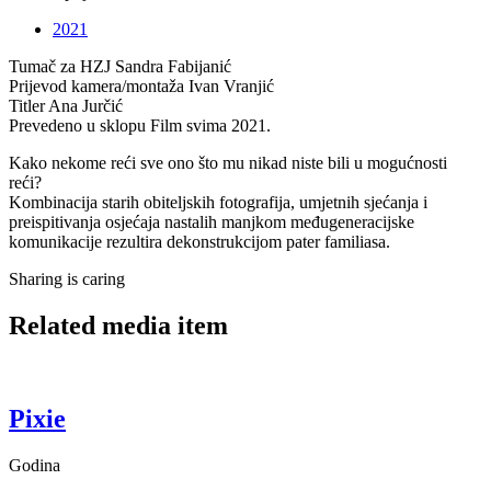
2021
Tumač za HZJ
Sandra Fabijanić
Prijevod kamera/montaža
Ivan Vranjić
Titler
Ana Jurčić
Prevedeno u sklopu
Film svima 2021.
Kako nekome reći sve ono što mu nikad niste bili u mogućnosti
reći?
Kombinacija starih obiteljskih fotografija, umjetnih sjećanja i
preispitivanja osjećaja nastalih manjkom međugeneracijske
komunikacije rezultira dekonstrukcijom pater familiasa.
Sharing is caring
Related media item
Pixie
Godina