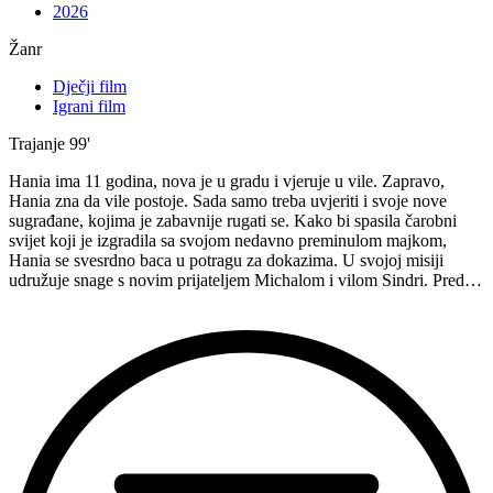
2026
Žanr
Dječji film
Igrani film
Trajanje
99'
Hania ima 11 godina, nova je u gradu i vjeruje u vile. Zapravo,
Hania zna da vile postoje. Sada samo treba uvjeriti i svoje nove
sugrađane, kojima je zabavnije rugati se. Kako bi spasila čarobni
svijet koji je izgradila sa svojom nedavno preminulom majkom,
Hania se svesrdno baca u potragu za dokazima. U svojoj misiji
udružuje snage s novim prijateljem Michalom i vilom Sindri. Pred…