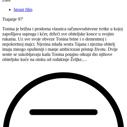
Igrani film
Trajanje
97'
Tonina je brižna i prodorna vlasnica računovodstvene tvrtke u kojoj
zapošljava supruga i kćer, držeći sve obiteljske konce u svojim
rukama. Uz sve svoje obveze Tonina brine i o dementnoj i
nepokretnoj majci. Njezina mlađa sestra Tajana i njezina obitelj
imaju mnogo opušteniji i manje ambiciozan pristup životu. Dvije
sestre se sukobljavaju kada Tonina potajno otkupi dio njihove
obiteljske kuće na otoku od rođakinje Željke,…