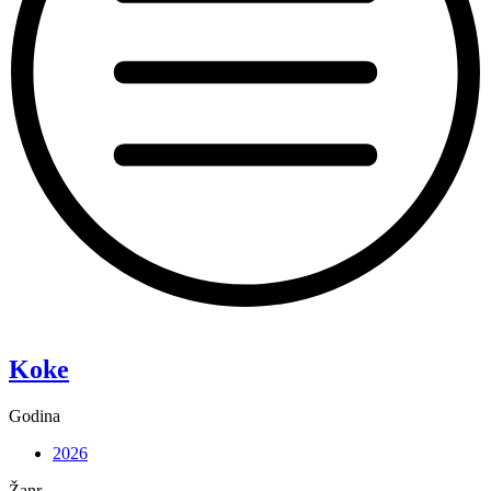
“Pixie”
Koke
Godina
2026
Žanr