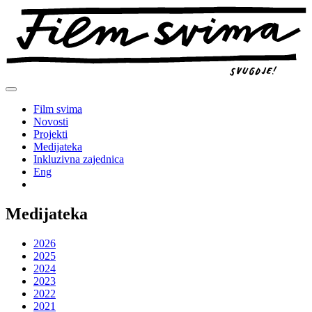
Preskoči
na
sadržaj
Film svima
Novosti
Projekti
Medijateka
Inkluzivna zajednica
Eng
Medijateka
2026
2025
2024
2023
2022
2021