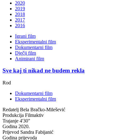
2020
2019
2018
2017
2016
Igrani film
Eksperimentalni film
Dokumentarni film
Dječji film
Animirani film
Sve kaj ti nikad ne budem rekla
Rod
Dokumentarni film
Eksperimentalni film
Redatelj
Bela Bračko-Milešević
Produkcija
Filmaktiv
Trajanje
4'30"
Godina
2020.
Prijevod
Sandra Fabijanić
Godina prijevoda