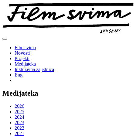
Preskoči
na
sadržaj
Film svima
Novosti
Projekti
Medijateka
Inkluzivna zajednica
Eng
Medijateka
2026
2025
2024
2023
2022
2021