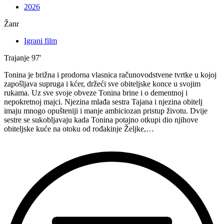
2026
Žanr
Igrani film
Trajanje
97'
Tonina je brižna i prodorna vlasnica računovodstvene tvrtke u kojoj
zapošljava supruga i kćer, držeći sve obiteljske konce u svojim
rukama. Uz sve svoje obveze Tonina brine i o dementnoj i
nepokretnoj majci. Njezina mlađa sestra Tajana i njezina obitelj
imaju mnogo opušteniji i manje ambiciozan pristup životu. Dvije
sestre se sukobljavaju kada Tonina potajno otkupi dio njihove
obiteljske kuće na otoku od rođakinje Željke,…