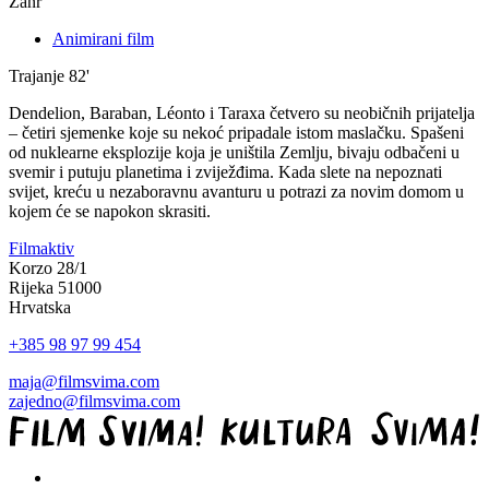
Žanr
Animirani film
Trajanje
82'
Dendelion, Baraban, Léonto i Taraxa četvero su neobičnih prijatelja
– četiri sjemenke koje su nekoć pripadale istom maslačku. Spašeni
od nuklearne eksplozije koja je uništila Zemlju, bivaju odbačeni u
svemir i putuju planetima i zviježđima. Kada slete na nepoznati
svijet, kreću u nezaboravnu avanturu u potrazi za novim domom u
kojem će se napokon skrasiti.
Filmaktiv
Korzo 28/1
Rijeka 51000
Hrvatska
+385 98 97 99 454
maja@filmsvima.com
zajedno@filmsvima.com