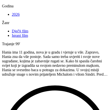
Godina
2026
Žanr
Dječji film
Igrani film
Trajanje
99'
Hania ima 11 godina, nova je u gradu i vjeruje u vile. Zapravo,
Hania zna da vile postoje. Sada samo treba uvjeriti i svoje nove
sugrađane, kojima je zabavnije rugati se. Kako bi spasila čarobni
svijet koji je izgradila sa svojom nedavno preminulom majkom,
Hania se svesrdno baca u potragu za dokazima. U svojoj misiji
udružuje snage s novim prijateljem Michalom i vilom Sindri. Pred…