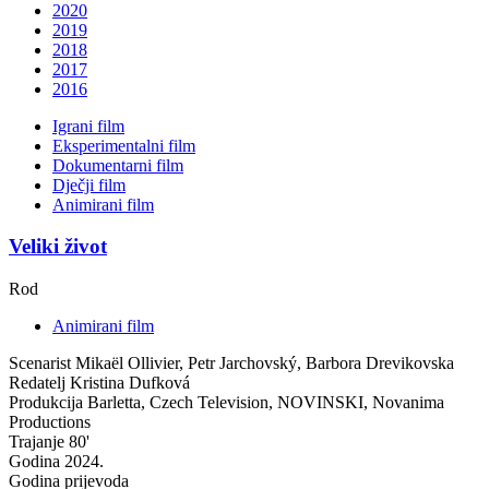
2020
2019
2018
2017
2016
Igrani film
Eksperimentalni film
Dokumentarni film
Dječji film
Animirani film
Veliki život
Rod
Animirani film
Scenarist
Mikaël Ollivier, Petr Jarchovský, Barbora Drevikovska
Redatelj
Kristina Dufková
Produkcija
Barletta, Czech Television, NOVINSKI, Novanima
Productions
Trajanje
80'
Godina
2024.
Godina prijevoda