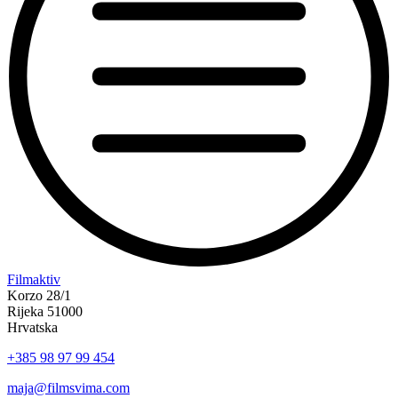
“Koke
Filmaktiv
svima
Korzo 28/1
—
Rijeka 51000
inkluzivna
Hrvatska
Film
+385 98 97 99 454
svima
x
maja@filmsvima.com
Kino