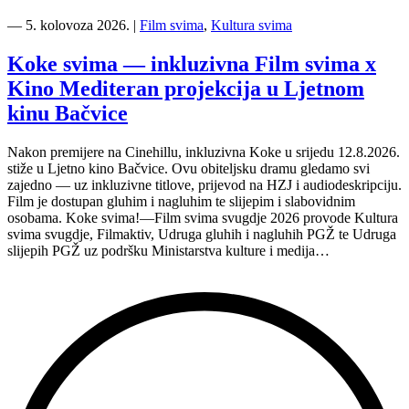
“Kino
Mediteran
―
5. kolovoza 2026.
|
Film svima
,
Kultura svima
i
Film
Koke svima — inkluzivna Film svima x
svima
Kino Mediteran projekcija u Ljetnom
nastavljaju
inkluzivnu
kinu Bačvice
turneju
na
Nakon premijere na Cinehillu, inkluzivna Koke u srijedu 12.8.2026.
Hvaru”
stiže u Ljetno kino Bačvice. Ovu obiteljsku dramu gledamo svi
zajedno — uz inkluzivne titlove, prijevod na HZJ i audiodeskripciju.
Film je dostupan gluhim i nagluhim te slijepim i slabovidnim
osobama. Koke svima!—Film svima svugdje 2026 provode Kultura
svima svugdje, Filmaktiv, Udruga gluhih i nagluhih PGŽ te Udruga
slijepih PGŽ uz podršku Ministarstva kulture i medija…