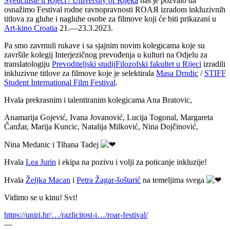
Sveučilište u Rijeci / University of Rijeka
nas je pozvalo da
osnažimo Festival rodne ravnopravnosti ROAЯ izradom inkluzivnih
titlova za gluhe i nagluhe osobe za filmove koji će biti prikazani u
Art-kino Croatia
21.—23.3.2023.
Pa smo zavrnuli rukave i sa sjajnim novim kolegicama koje su
završile kolegij Interjezičnog prevođenja u kulturi na Odjelu za
translatologiju
Prevoditeljski studij
Filozofski fakultet u Rijeci
izradili
inkluzivne titlove za filmove koje je selektirala
Masa Drndic
/
STIFF
Student International Film Festival
.
Hvala prekrasnim i talentiranim kolegicama Ana Bratovic,
Anamarija Gojević, Ivana Jovanović, Lucija Togonal, Margareta
Čanžar, Marija Kuncic, Natalija Milković, Nina Dojčinović,
Nina Medanic i Tihana Tadej
Hvala
Lea Jurin
i ekipa na pozivu i volji za poticanje inkluzije!
Hvala
Željka Macan
i
Petra Žagar-šoštarić
na temeljima svega
Vidimo se u kinu! Svi!
https://uniri.hr/…/razlicitost-i…/roar-festival/
—