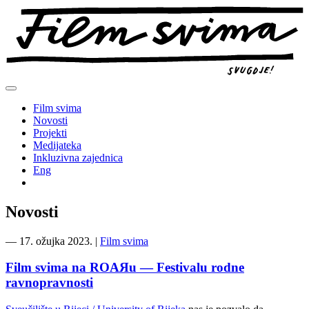
Preskoči
na
sadržaj
Film svima
Novosti
Projekti
Medijateka
Inkluzivna zajednica
Eng
Novosti
―
17. ožujka 2023.
|
Film svima
Film svima na ROAЯu — Festivalu rodne
ravnopravnosti