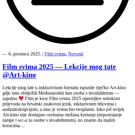
“Kultura
svima
―
6. prosinca 2025.
|
Film svima
,
Novosti
ekipa
na
Film svima 2025 — Lekcije mog tate
sastanku
@Art-kino
u
Gradu
Rijeci”
Lekcije mog tate u inkluzivnom formatu ispunile riječko Art-kino
gdje smo obilježili Međunarodni dan osoba s invaliditetom —
zajedno
Film je kroz Film svima 2025 opremljen snimkom
prijevoda na hrvatski znakovni jezik, inkluzivnim titlovima i
audiodeskripcijom, a ulaz je svima bio besplatan. Iako još uvijek
Art-kino nije dostupno osobama otežana kretanja (nepostojanje
rampe i wc-a za osobe s invaliditetom), no znamo da malim
koracima…