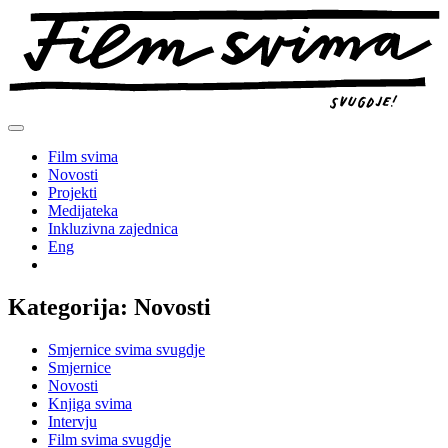
Preskoči
na
sadržaj
Film svima
Novosti
Projekti
Medijateka
Inkluzivna zajednica
Eng
Kategorija:
Novosti
Smjernice svima svugdje
Smjernice
Novosti
Knjiga svima
Intervju
Film svima svugdje