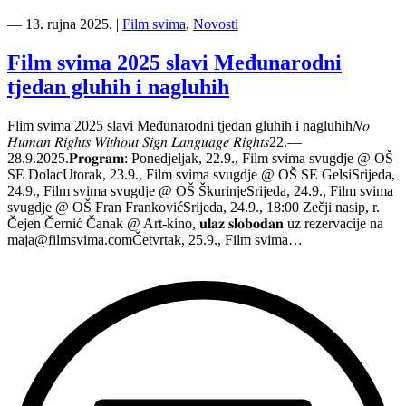
“Film
svima
―
13. rujna 2025.
|
Film svima
,
Novosti
2025
—
Film svima 2025 slavi Međunarodni
Lekcije
tjedan gluhih i nagluhih
mog
tate
@Art-
Flim svima 2025 slavi Međunarodni tjedan gluhih i nagluhih𝑁𝑜
kino”
𝐻𝑢𝑚𝑎𝑛 𝑅𝑖𝑔ℎ𝑡𝑠 𝑊𝑖𝑡ℎ𝑜𝑢𝑡 𝑆𝑖𝑔𝑛 𝐿𝑎𝑛𝑔𝑢𝑎𝑔𝑒 𝑅𝑖𝑔ℎ𝑡𝑠22.—
28.9.2025.𝐏𝐫𝐨𝐠𝐫𝐚𝐦: Ponedjeljak, 22.9., Film svima svugdje @ OŠ
SE DolacUtorak, 23.9., Film svima svugdje @ OŠ SE GelsiSrijeda,
24.9., Film svima svugdje @ OŠ ŠkurinjeSrijeda, 24.9., Film svima
svugdje @ OŠ Fran FrankovićSrijeda, 24.9., 18:00 Zečji nasip, r.
Čejen Černić Čanak @ Art-kino, 𝐮𝐥𝐚𝐳 𝐬𝐥𝐨𝐛𝐨𝐝𝐚𝐧 uz rezervacije na
maja@filmsvima.com
Četvrtak, 25.9., Film svima…