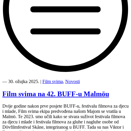
“Film
svima
―
30. ožujka 2025.
|
Film svima
,
Novosti
i
Film
Film svima na 42. BUFF-u Malmöu
svima
svugdje
Dvije godine nakon prve posjete BUFF-u, festivalu filmova za djecu
dolaze
i mlade, Film svima ekipa predvođena našom Majom se vratila u
na
Malmö. Te 2023. smo učili kako se stvara suživot festivala filmova
Animafest!”
za djecu i mlade i festivala filmova za gluhe i nagluhe osobe od
Dövfilmfestival Skåne, integriranog u BUFF. Tada su nas Viktor i