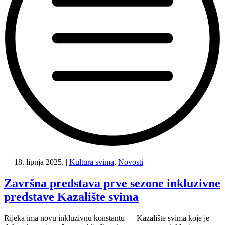
“Film
svima
―
18. lipnja 2025.
|
Kultura svima
,
Novosti
2025
slavi
Završna predstava prve sezone inkluzivne
Međunarodni
predstave Kazalište svima
tjedan
gluhih
i
Rijeka ima novu inkluzivnu konstantu — Kazalište svima koje je
nagluhih”