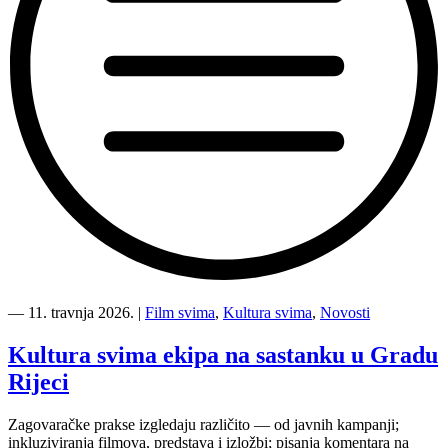
“Film
svima
―
11. travnja 2026.
|
Film svima
,
Kultura svima
,
Novosti
Svadba
u
Kultura svima ekipa na sastanku u Gradu
Splitu”
Rijeci
Zagovaračke prakse izgledaju različito — od javnih kampanji;
inkluziviranja filmova, predstava i izložbi; pisanja komentara na