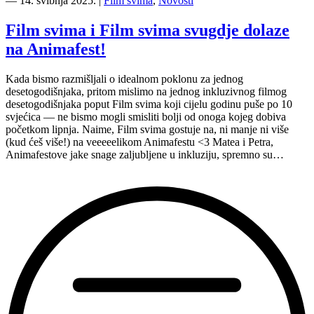
―
14. svibnja 2025.
|
Film svima
,
Novosti
Kazalište
svima,
Film svima i Film svima svugdje dolaze
Peti
na Animafest!
ansambl,
17.6.2025.”
Kada bismo razmišljali o idealnom poklonu za jednog
desetogodišnjaka, pritom mislimo na jednog inkluzivnog filmog
desetogodišnjaka poput Film svima koji cijelu godinu puše po 10
svjećica — ne bismo mogli smisliti bolji od onoga kojeg dobiva
početkom lipnja. Naime, Film svima gostuje na, ni manje ni više
(kud ćeš više!) na veeeeelikom Animafestu <3 Matea i Petra,
Animafestove jake snage zaljubljene u inkluziju, spremno su…