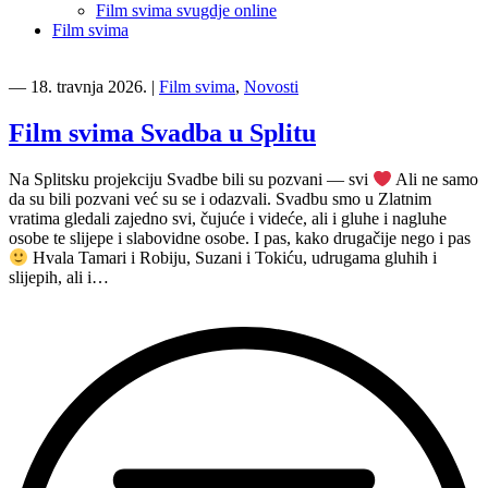
Film svima svugdje online
Film svima
―
18. travnja 2026.
|
Film svima
,
Novosti
Film svima Svadba u Splitu
Na Splitsku projekciju Svadbe bili su pozvani — svi
Ali ne samo
da su bili pozvani već su se i odazvali. Svadbu smo u Zlatnim
vratima gledali zajedno svi, čujuće i videće, ali i gluhe i nagluhe
osobe te slijepe i slabovidne osobe. I pas, kako drugačije nego i pas
Hvala Tamari i Robiju, Suzani i Tokiću, udrugama gluhih i
slijepih, ali i…