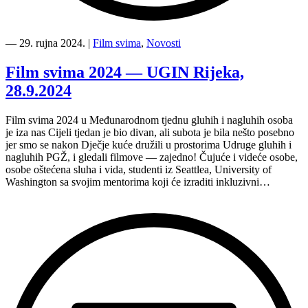
“Film
svima
―
29. rujna 2024.
|
Film svima
,
Novosti
na
42.
Film svima 2024 — UGIN Rijeka,
BUFF-
28.9.2024
u
Malmöu”
Film svima 2024 u Međunarodnom tjednu gluhih i nagluhih osoba
je iza nas Cijeli tjedan je bio divan, ali subota je bila nešto posebno
jer smo se nakon Dječje kuće družili u prostorima Udruge gluhih i
nagluhih PGŽ, i gledali filmove — zajedno! Čujuće i videće osobe,
osobe oštećena sluha i vida, studenti iz Seattlea, University of
Washington sa svojim mentorima koji će izraditi inkluzivni…