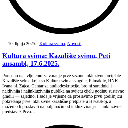
“Završna
predstava
―
10. lipnja 2025.
|
Kultura svima
,
Novosti
prve
sezone
Kultura svima: Kazalište svima, Peti
inkluzivne
ansambl, 17.6.2025.
predstave
Kazalište
svima”
Ponosno najavljujemo zatvaranje prve sezone inkluzivne pretplate
Kazalište svima koju su Kultura svima svugdje, Filmaktiv, HNK
Ivana pl. Zajca, Centar za audiodeskripcije, brojni suradnici i
najdivnija i najinkluzivnija publika na svijetu cijelu godinu sustavno
gradili — zajedno. I sada je vrijeme da proslavimo prvu godišnjicu
pokretanja prve inkluzivne kazališne pretplate u Hrvatskoj, a
možemo li proslaviti na bolji način od inkluziviranja — inkluzivne
predstave? Prva…