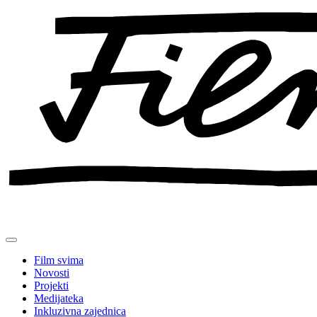
Preskoči
na
sadržaj
Film svima
Novosti
Projekti
Medijateka
Inkluzivna zajednica