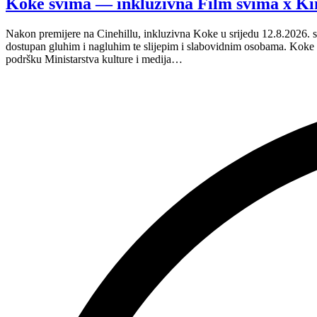
Koke svima — inkluzivna Film svima x Ki
svima
nastavljaju
Nakon premijere na Cinehillu, inkluzivna Koke u srijedu 12.8.2026. s
inkluzivnu
dostupan gluhim i nagluhim te slijepim i slabovidnim osobama. Kok
turneju
podršku Ministarstva kulture i medija…
na
Hvaru”