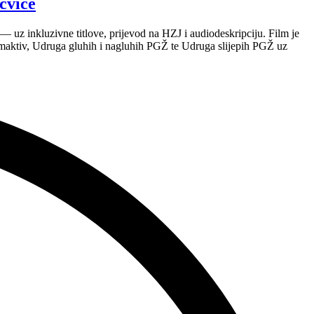
čvice
 uz inkluzivne titlove, prijevod na HZJ i audiodeskripciju. Film je
maktiv, Udruga gluhih i nagluhih PGŽ te Udruga slijepih PGŽ uz