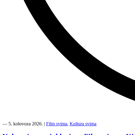
“Kino
Mediteran
―
5. kolovoza 2026.
|
Film svima
,
Kultura svima
i
Film