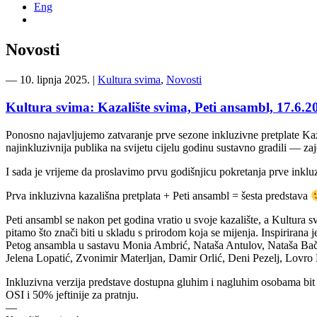
Eng
Novosti
―
10. lipnja 2025.
|
Kultura svima
,
Novosti
Kultura svima: Kazalište svima, Peti ansambl, 17.6.2
Ponosno najavljujemo zatvaranje prve sezone inkluzivne pretplate Kaza
najinkluzivnija publika na svijetu cijelu godinu sustavno gradili — za
I sada je vrijeme da proslavimo prvu godišnjicu pokretanja prve inkluz
Prva inkluzivna kazališna pretplata + Peti ansambl = šesta predstava
Peti ansambl se nakon pet godina vratio u svoje kazalište, a Kultura s
pitamo što znači biti u skladu s prirodom koja se mijenja. Inspirirana
Petog ansambla u sastavu Monia Ambrić, Nataša Antulov, Nataša Bači
Jelena Lopatić, Zvonimir Materljan, Damir Orlić, Deni Pezelj, Lovro
Inkluzivna verzija predstave dostupna gluhim i nagluhim osobama bit ć
OSI i 50% jeftinije za pratnju.
—