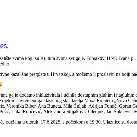
025.
lište svima koju su Kultura svima svugdje, Filmaktiv, HNK Ivana pl. Zaj
jedno.
ivne kazališne pretplate u Hrvatskoj, a možemo li proslaviti na bolji n
vima ga je dodatno inkluzivirala i učinila dostupnim gluhim i nagluhim 
 je djelom suvremenoga klasičnog skladatelja Maxa Richtera „Nova Četiri
ć, Veronika Biber, Ana Buneta, Mila Čuljak, Adrijan Fumić, Goran Ga
 Pršić, Luka Rončević, Aleksandra Stojaković Olenjuk, Jan Šokčević, M
e održana u utorak, 17.6.2025. s početkom u 19:30. Ulaznice su dostupn