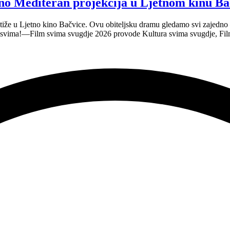
no Mediteran projekcija u Ljetnom kinu Ba
tiže u Ljetno kino Bačvice. Ovu obiteljsku dramu gledamo svi zajedno —
e svima!—Film svima svugdje 2026 provode Kultura svima svugdje, Fil