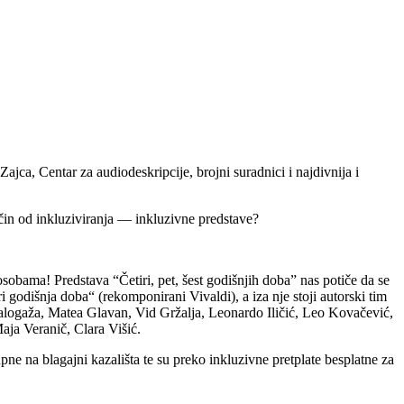
ca, Centar za audiodeskripcije, brojni suradnici i najdivnija i
ačin od inkluziviranja — inkluzivne predstave?
osobama! Predstava “Četiri, pet, šest godišnjih doba” nas potiče da se
 godišnja doba“ (rekomponirani Vivaldi), a iza nje stoji autorski tim
logaža, Matea Glavan, Vid Gržalja, Leonardo Iličić, Leo Kovačević,
aja Veranič, Clara Višić.
e na blagajni kazališta te su preko inkluzivne pretplate besplatne za