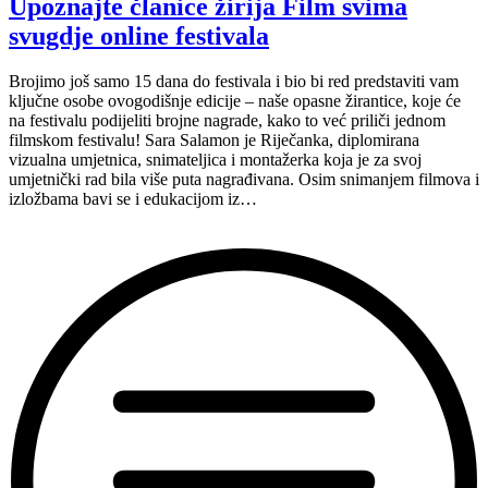
Upoznajte članice žirija Film svima
odluku
svugdje online festivala
o
najboljim
filmovima”
Brojimo još samo 15 dana do festivala i bio bi red predstaviti vam
ključne osobe ovogodišnje edicije – naše opasne žirantice, koje će
na festivalu podijeliti brojne nagrade, kako to već priliči jednom
filmskom festivalu! Sara Salamon je Riječanka, diplomirana
vizualna umjetnica, snimateljica i montažerka koja je za svoj
umjetnički rad bila više puta nagrađivana. Osim snimanjem filmova i
izložbama bavi se i edukacijom iz…