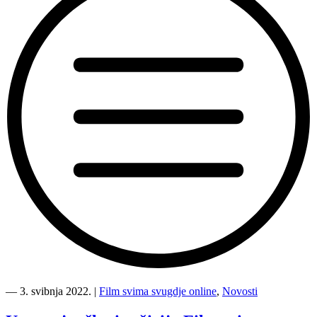
“Članice
žirija
―
3. svibnja 2022.
|
Film svima svugdje online
,
Novosti
uskoro
donose