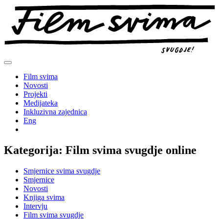
Preskoči
na
sadržaj
Film svima
Novosti
Projekti
Medijateka
Inkluzivna zajednica
Eng
Kategorija:
Film svima svugdje online
Smjernice svima svugdje
Smjernice
Novosti
Knjiga svima
Intervju
Film svima svugdje