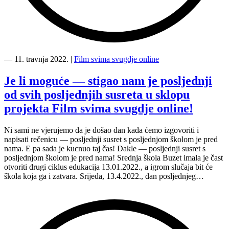
“Film
svima
―
11. travnja 2022.
|
Film svima svugdje online
svugdje
online
Je li moguće — stigao nam je posljednji
je
od svih posljednjih susreta u sklopu
ušao
u
projekta Film svima svugdje online!
narednu
fazu
Ni sami ne vjerujemo da je došao dan kada ćemo izgovoriti i
—
napisati rečenicu — posljednji susret s posljednjom školom je pred
snimanje
nama. E pa sada je kucnuo taj čas! Dakle — posljednji susret s
i
posljednjom školom je pred nama! Srednja škola Buzet imala je čast
montaža
otvoriti drugi ciklus edukacija 13.01.2022., a igrom slučaja bit će
prijevoda
škola koja ga i zatvara. Srijeda, 13.4.2022., dan posljednjeg…
i
prilagodbi
na
HZJ”