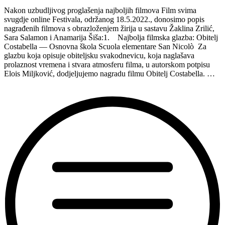
putovanje”
Nakon uzbudljivog proglašenja najboljih filmova Film svima
svugdje online Festivala, održanog 18.5.2022., donosimo popis
nagrađenih filmova s obrazloženjem žirija u sastavu Žaklina Zrilić,
Sara Salamon i Anamarija Šiša:1. Najbolja filmska glazba: Obitelj
Costabella — Osnovna škola Scuola elementare San Nicolò Za
glazbu koja opisuje obiteljsku svakodnevicu, koja naglašava
prolaznost vremena i stvara atmosferu filma, u autorskom potpisu
Elois Miljković, dodjeljujemo nagradu filmu Obitelj Costabella. …