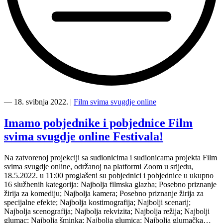
“Nagrađeni
filmovi
―
18. svibnja 2022.
|
Film svima svugdje online
na
Film
Imamo pobjednike i pobjednice Film
svima
svima svugdje online Festivala!
svugdje
online
Festivalu”
Na zatvorenoj projekciji sa sudionicima i sudionicama projekta Film
svima svugdje online, održanoj na platformi Zoom u srijedu,
18.5.2022. u 11:00 proglašeni su pobjednici i pobjednice u ukupno
16 službenih kategorija: Najbolja filmska glazba; Posebno priznanje
žirija za komediju; Najbolja kamera; Posebno priznanje žirija za
specijalne efekte; Najbolja kostimografija; Najbolji scenarij;
Najbolja scenografija; Najbolja rekvizita; Najbolja režija; Najbolji
glumac; Najbolja šminka; Najbolja glumica; Najbolja glumačka…