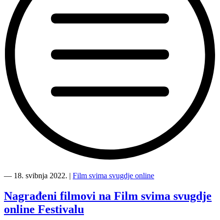
“Završili
smo
―
18. svibnja 2022.
|
Film svima svugdje online
jednogodišnje
Film
Nagrađeni filmovi na Film svima svugdje
svima
online Festivalu
svugdje
online