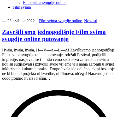
Film svima svugdje online
Film svima
―
23. svibnja 2022.
|
Film svima svugdje online
,
Novosti
Završili smo jednogodišnje Film svima
svugdje online putovanje
Hvala, hvala, hvala, H—V—A—L—A! Završavamo jednogodišnje
Film svima svugdje online putovanje, održali Festival, podijelili
impresije, naspavali se i — što ćemo sad? Prva zahvala ide svima
koji su sudjelovali i izdvojili svoje vrijeme te s nama zaronili u svijet
inkluzivnih kulturnih praksi. Drugo hvala ide odličnoj ekipi bez koje
ne bi bilo ni projekta ni izvedbe, ni filmova, ničega! Naravno jedno
oooogromno hvala i našim…