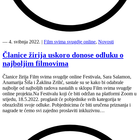
“Vidimo
se
―
4. svibnja 2022.
|
Film svima svugdje online
,
Novosti
na
Film
Članice žirija uskoro donose odluku o
svima
najboljim filmovima
svugdje
online
Festivalu!”
Članice žirija Film svima svugdje online Festivala, Sara Salamon,
Anamarija Šiša i Žaklina Zrilić, sastale su se kako bi odabrale
najbolje od najboljih radova nastalih u sklopu Film svima svugdje
online projekta.Na Festivalu koji će biti održan na platformi Zoom u
srijedu, 18.5.2022. proglasit će pobjednike svih kategorija te
obrazložiti svoje odluke. Pobjednicima će biti uručena priznanja i
nagrade te ćemo svi zajedno proslaviti inkluzivnu…