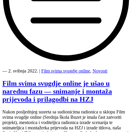
“Upoznajte
članice
―
2. svibnja 2022.
|
Film svima svugdje online
,
Novosti
žirija
Film
Film svima svugdje online je ušao u
svima
narednu fazu — snimanje i montaža
svugdje
online
prijevoda i prilagodbi na HZJ
festivala”
Nakon posljednjeg susreta sa sudionicima radionica u sklopu Film
svima svugdje online (Srednja škola Buzet je imala čast zatvoriti
projekt), mentorica i voditeljica radionica izrade scenarija te
snimateljica i montažerka prijevoda na HZJ i izrade titlova, naša