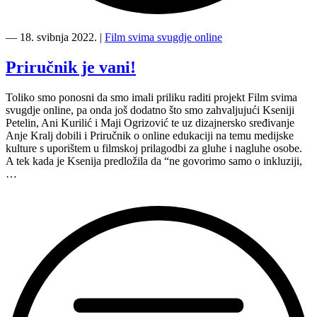
“Imamo
pobjednike
―
18. svibnja 2022.
|
Film svima svugdje online
i
pobjednice
Priručnik je vani!
Film
svima
Toliko smo ponosni da smo imali priliku raditi projekt Film svima
svugdje
svugdje online, pa onda još dodatno što smo zahvaljujući Kseniji
online
Petelin, Ani Kurilić i Maji Ogrizović te uz dizajnersko sređivanje
Festivala!”
Anje Kralj dobili i Priručnik o online edukaciji na temu medijske
kulture s uporištem u filmskoj prilagodbi za gluhe i nagluhe osobe.
A tek kada je Ksenija predložila da “ne govorimo samo o inkluziji,
…