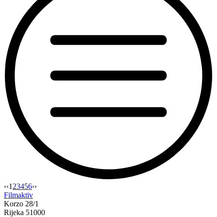
“Je
‹‹
1
2
3
4
5
6
››
li
Filmaktiv
moguće
Korzo 28/1
—
Rijeka 51000