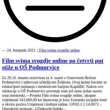
“Susret
posvećen
―
24. listopada 2021.
|
Film svima svugdje online
nastavku
edukacije
Film svima svugdje online po četvrti put
iz
stiže u OŠ Podmurvice
snimanja
s
PŠ
Za 29.10. imamo rezerviran za 4. susret s Osnovnom školom
Tršće”
Podmurvice i njihovom učiteljicom Željkom. Ovaj tjedan bavimo se
edukacijom snimanja s mentoricom Sanjom Kapidžić. Nakon ove
edukacije u OŠ Podmurvice preostaje nam još samo jedan susret,
onaj mentorski.—Projekt Film svima svugdje online, ukupne
vrijednosti 343.000,00 kn financiran je kroz Europski socijalni fond
u okviru poziva Umjetnost i kultura online, UP.02.1.1.14.0072 –
Operativni program „Učinkoviti ljudski…