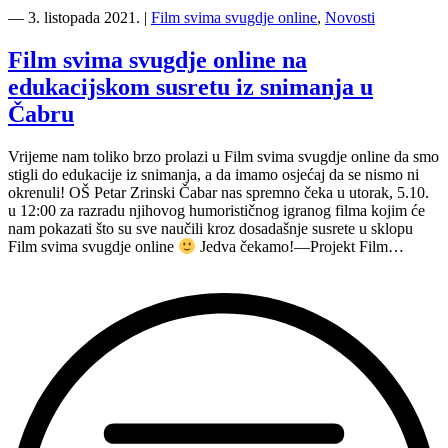
(4/5)
―
3. listopada 2021.
|
Film svima svugdje online
,
Novosti
FSSO
susret
Film svima svugdje online na
s
edukacijskom susretu iz snimanja u
OŠ
Tršće
Čabru
je
ispred
Vrijeme nam toliko brzo prolazi u Film svima svugdje online da smo
nas”
stigli do edukacije iz snimanja, a da imamo osjećaj da se nismo ni
okrenuli! OŠ Petar Zrinski Čabar nas spremno čeka u utorak, 5.10.
u 12:00 za razradu njihovog humorističnog igranog filma kojim će
nam pokazati što su sve naučili kroz dosadašnje susrete u sklopu
Film svima svugdje online
Jedva čekamo!—Projekt Film…