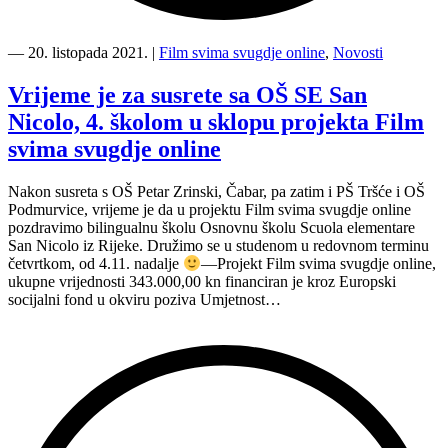
“Film
svima
―
20. listopada 2021.
|
Film svima svugdje online
,
Novosti
svugdje
online
Vrijeme je za susrete sa OŠ SE San
po
Nicolo, 4. školom u sklopu projekta Film
četvrti
put
svima svugdje online
stiže
u
Nakon susreta s OŠ Petar Zrinski, Čabar, pa zatim i PŠ Tršće i OŠ
OŠ
Podmurvice, vrijeme je da u projektu Film svima svugdje online
Podmurvice”
pozdravimo bilingualnu školu Osnovnu školu Scuola elementare
San Nicolo iz Rijeke. Družimo se u studenom u redovnom terminu
četvrtkom, od 4.11. nadalje
—Projekt Film svima svugdje online,
ukupne vrijednosti 343.000,00 kn financiran je kroz Europski
socijalni fond u okviru poziva Umjetnost…