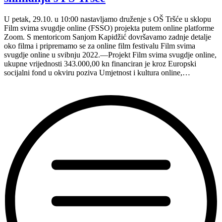
za
treći
U petak, 29.10. u 10:00 nastavljamo druženje s OŠ Tršće u sklopu
susret
Film svima svugdje online (FSSO) projekta putem online platforme
3/5”
Zoom. S mentoricom Sanjom Kapidžić dovršavamo zadnje detalje
oko filma i pripremamo se za online film festivalu Film svima
svugdje online u svibnju 2022.—Projekt Film svima svugdje online,
ukupne vrijednosti 343.000,00 kn financiran je kroz Europski
socijalni fond u okviru poziva Umjetnost i kultura online,…