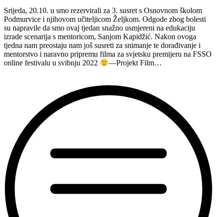
San
Srijeda, 20.10. u smo rezervirali za 3. susret s Osnovnom školom
Nicolo,
Podmurvice i njihovom učiteljicom Željkom. Odgode zbog bolesti
4.
su napravile da smo ovaj tjedan snažno usmjereni na edukaciju
školom
izrade scenarija s mentoricom, Sanjom Kapidžić. Nakon ovoga
u
tjedna nam preostaju nam još susreti za snimanje te dorađivanje i
sklopu
mentorstvo i naravno pripremu filma za svjetsku premijeru na FSSO
projekta
online festivalu u svibnju 2022
—Projekt Film…
Film
svima
svugdje
online”