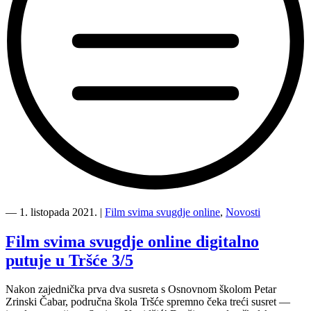
“Film
svima
―
1. listopada 2021.
|
Film svima svugdje online
,
Novosti
svugdje
online
Film svima svugdje online digitalno
na
putuje u Tršće 3/5
edukacijskom
susretu
iz
Nakon zajednička prva dva susreta s Osnovnom školom Petar
snimanja
Zrinski Čabar, područna škola Tršće spremno čeka treći susret —