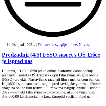
“Film
svima
―
14. listopada 2021.
|
Film svima svugdje online
,
Novosti
svugdje
online
Predzadnji (4/5) FSSO susret s OŠ Tršće
ekipa
je ispred nas
ponovno
(3/5)
stiže
U utorak, 19.10. u 8:50 preko online platforme Zoom počinje
u
predzadnji susret s OŠ Tršće u sklopu Film svima svugdje online
OŠ
(FSSO) projekta. Nastavljamo razvijati film s mentoricom Sanjom
Podmurvice”
Kapidžić i spremamo se dostojno predstaviti jake goranske filmske
snage na online film festivalu Film svima svugdje online u svibnju
2022.—Projekt Film svima svugdje online, ukupne vrijednosti
343.000,00 kn financiran je kroz Europski socijalni fond u…