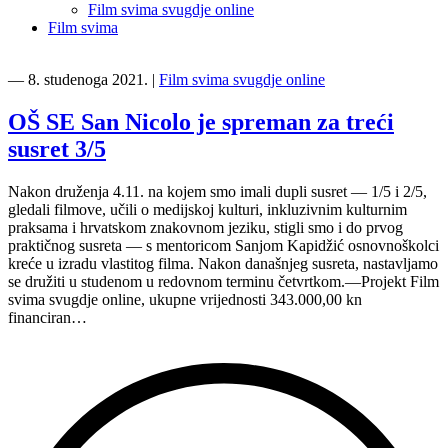
Film svima svugdje online
Film svima
―
8. studenoga 2021.
|
Film svima svugdje online
OŠ SE San Nicolo je spreman za treći
susret 3/5
Nakon druženja 4.11. na kojem smo imali dupli susret — 1/5 i 2/5,
gledali filmove, učili o medijskoj kulturi, inkluzivnim kulturnim
praksama i hrvatskom znakovnom jeziku, stigli smo i do prvog
praktičnog susreta — s mentoricom Sanjom Kapidžić osnovnoškolci
kreće u izradu vlastitog filma. Nakon današnjeg susreta, nastavljamo
se družiti u studenom u redovnom terminu četvrtkom.—Projekt Film
svima svugdje online, ukupne vrijednosti 343.000,00 kn
financiran…