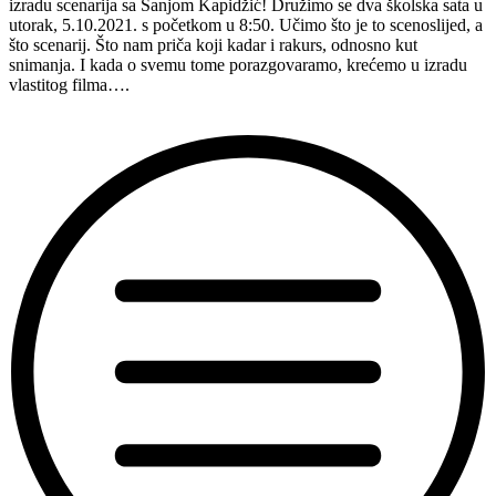
u
izradu scenarija sa Sanjom Kapidžić! Družimo se dva školska sata u
Čabru”
utorak, 5.10.2021. s početkom u 8:50. Učimo što je to scenoslijed, a
što scenarij. Što nam priča koji kadar i rakurs, odnosno kut
snimanja. I kada o svemu tome porazgovaramo, krećemo u izradu
vlastitog filma….