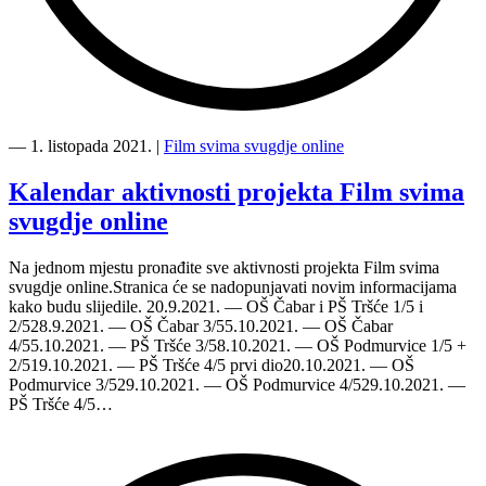
“Film
svima
―
1. listopada 2021.
|
Film svima svugdje online
svugdje
online
Kalendar aktivnosti projekta Film svima
digitalno
svugdje online
putuje
u
Tršće
Na jednom mjestu pronađite sve aktivnosti projekta Film svima
3/5”
svugdje online.Stranica će se nadopunjavati novim informacijama
kako budu slijedile. 20.9.2021. — OŠ Čabar i PŠ Tršće 1/5 i
2/528.9.2021. — OŠ Čabar 3/55.10.2021. — OŠ Čabar
4/55.10.2021. — PŠ Tršće 3/58.10.2021. — OŠ Podmurvice 1/5 +
2/519.10.2021. — PŠ Tršće 4/5 prvi dio20.10.2021. — OŠ
Podmurvice 3/529.10.2021. — OŠ Podmurvice 4/529.10.2021. —
PŠ Tršće 4/5…