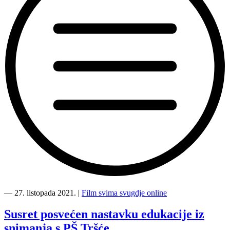
“OŠ
SE
―
27. listopada 2021.
|
Film svima svugdje online
San
Nicolo
Susret posvećen nastavku edukacije iz
je
snimanja s PŠ Tršće
spreman