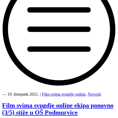
“Vrijeme
je
―
19. listopada 2021.
|
Film svima svugdje online
,
Novosti
za
susrete
Film svima svugdje online ekipa ponovno
sa
(3/5) stiže u OŠ Podmurvice
OŠ
SE