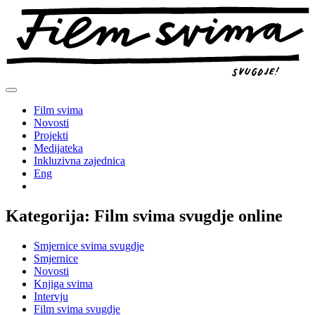
Preskoči
na
sadržaj
Film svima
Novosti
Projekti
Medijateka
Inkluzivna zajednica
Eng
Kategorija:
Film svima svugdje online
Smjernice svima svugdje
Smjernice
Novosti
Knjiga svima
Intervju
Film svima svugdje