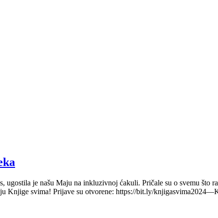
eka
, ugostila je našu Maju na inkluzivnoj ćakuli. Pričale su o svemu što 
u Knjige svima! Prijave su otvorene: https://bit.ly/knjigasvima2024—