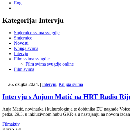
Eng
Kategorija:
Intervju
Smjernice svima svugdje
Smjernice
Novosti
Knjiga svima
Intervju
Film svima svugdje
Film svima svugdje online
Film svima
―
26. ožujka 2024.
|
Intervju
,
Knjiga svima
Intervju s Anjom Matić na HRT Radio Rij
Anja Matić, novinarka i kulturologinja te dobitnika EU nagrade Voices
petka, 29.3. u inkluzivnom hubu GKR-a u nastajanju na novom izdanj
Filmaktiv
Korzo 28/1