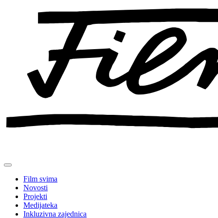
Preskoči
na
sadržaj
Film svima
Novosti
Projekti
Medijateka
Inkluzivna zajednica