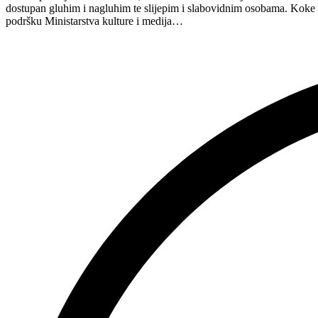
dostupan gluhim i nagluhim te slijepim i slabovidnim osobama. Kok
turneju
podršku Ministarstva kulture i medija…
na
Hvaru”