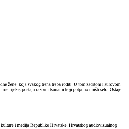
rudne žene, koja svakog trena treba roditi. U tom zadrtom i surovom
mirne rijeke, postaju razorni tsunami koji potpuno uništi selo. Ostaje
 kulture i medija Republike Hrvatske, Hrvatskog audiovizualnog