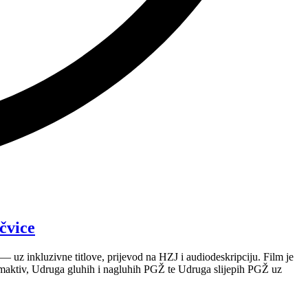
čvice
 uz inkluzivne titlove, prijevod na HZJ i audiodeskripciju. Film je
maktiv, Udruga gluhih i nagluhih PGŽ te Udruga slijepih PGŽ uz