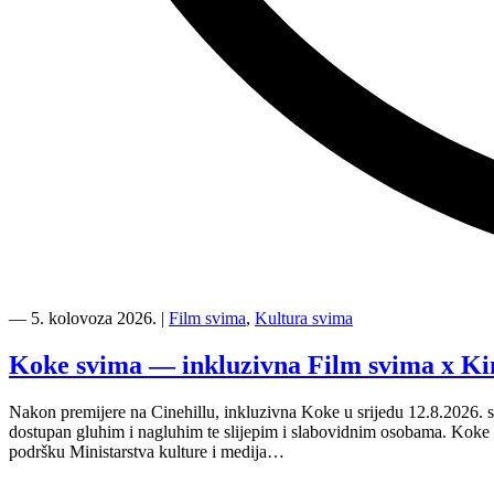
“Kino
Mediteran
―
5. kolovoza 2026.
|
Film svima
,
Kultura svima
i
Film
Koke svima — inkluzivna Film svima x Ki
svima
nastavljaju
Nakon premijere na Cinehillu, inkluzivna Koke u srijedu 12.8.2026. s
inkluzivnu
dostupan gluhim i nagluhim te slijepim i slabovidnim osobama. Kok
turneju
podršku Ministarstva kulture i medija…
na
Hvaru”