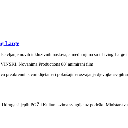
ng Large
dstavljanje novih inkluzivnih naslova, a među njima su i Living Large 
 NOVINSKI, Novanima Productions 80′ animirani film
ava preokrenuti stvari dijetama i pokušajima osvajanja djevojke svojih 
, Udruga slijepih PGŽ i Kultura svima svugdje uz podršku Ministarstva