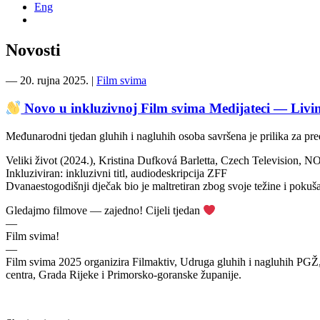
Eng
Novosti
―
20. rujna 2025.
|
Film svima
Novo u inkluzivnoj Film svima Medijateci — Livi
Međunarodni tjedan gluhih i nagluhih osoba savršena je prilika za pre
Veliki život (2024.), Kristina Dufková Barletta, Czech Television,
Inkluziviran: inkluzivni titl, audiodeskripcija ZFF
Dvanaestogodišnji dječak bio je maltretiran zbog svoje težine i pokuš
Gledajmo filmove — zajedno! Cijeli tjedan
—
Film svima!
—
Film svima 2025 organizira Filmaktiv, Udruga gluhih i nagluhih PGŽ
centra, Grada Rijeke i Primorsko-goranske županije.