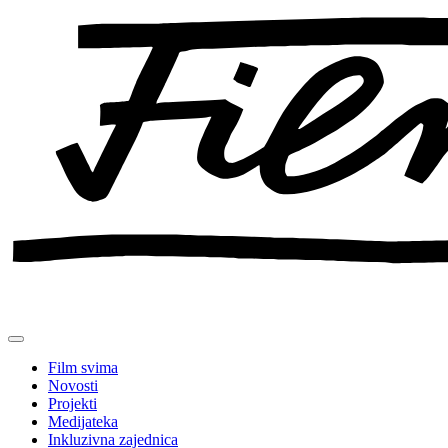
Preskoči
na
sadržaj
Film svima
Novosti
Projekti
Medijateka
Inkluzivna zajednica