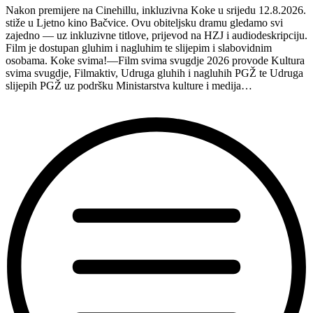
na
Nakon premijere na Cinehillu, inkluzivna Koke u srijedu 12.8.2026.
Hvaru”
stiže u Ljetno kino Bačvice. Ovu obiteljsku dramu gledamo svi
zajedno — uz inkluzivne titlove, prijevod na HZJ i audiodeskripciju.
Film je dostupan gluhim i nagluhim te slijepim i slabovidnim
osobama. Koke svima!—Film svima svugdje 2026 provode Kultura
svima svugdje, Filmaktiv, Udruga gluhih i nagluhih PGŽ te Udruga
slijepih PGŽ uz podršku Ministarstva kulture i medija…