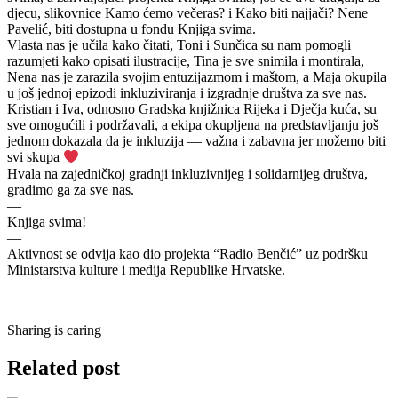
djecu, slikovnice Kamo ćemo večeras? i Kako biti najjači? Nene
Pavelić, biti dostupna u fondu Knjiga svima.
Vlasta nas je učila kako čitati, Toni i Sunčica su nam pomogli
razumjeti kako opisati ilustracije, Tina je sve snimila i montirala,
Nena nas je zarazila svojim entuzijazmom i maštom, a Maja okupila
u još jednoj epizodi inkluziviranja i izgradnje društva za sve nas.
Kristian i Iva, odnosno Gradska knjižnica Rijeka i Dječja kuća, su
sve omogućili i podržavali, a ekipa okupljena na predstavljanju još
jednom dokazala da je inkluzija — važna i zabavna jer možemo biti
svi skupa
Hvala na zajedničkoj gradnji inkluzivnijeg i solidarnijeg društva,
gradimo ga za sve nas.
—
Knjiga svima!
—
Aktivnost se odvija kao dio projekta “Radio Benčić” uz podršku
Ministarstva kulture i medija Republike Hrvatske.
Sharing is caring
Related post