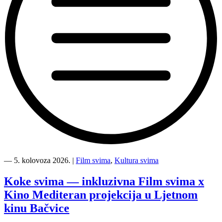
“Kino
Mediteran
―
5. kolovoza 2026.
|
Film svima
,
Kultura svima
i
Film
Koke svima — inkluzivna Film svima x
svima
Kino Mediteran projekcija u Ljetnom
nastavljaju
inkluzivnu
kinu Bačvice
turneju