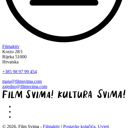
“Koke
Filmaktiv
svima
Korzo 28/1
—
Rijeka 51000
inkluzivna
Hrvatska
Film
+385 98 97 99 454
svima
x
maja@filmsvima.com
Kino
zajedno@filmsvima.com
Mediteran
projekcija
u
Ljetnom
kinu
Bačvice”
© 2026. Film Svima -
Filmaktiv
|
Postavke kolačića
,
Uvjeti