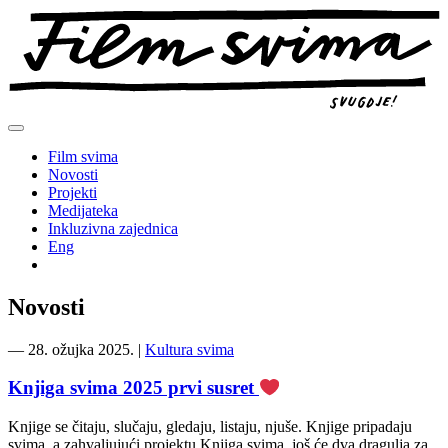
Preskoči
na
sadržaj
Film svima
Novosti
Projekti
Medijateka
Inkluzivna zajednica
Eng
Novosti
―
28. ožujka 2025.
|
Kultura svima
Knjiga svima 2025 prvi susret
Knjige se čitaju, slučaju, gledaju, listaju, njuše. Knjige pripadaju
svima, a zahvaljujući projektu Knjiga svima, još će dva dragulja za