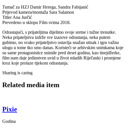
Tumač za HZJ
Damir Herega, Sandra Fabijanić
Prijevod kamera/montaža
Sara Salamon
Titler
Ana Jurčić
Prevedeno u sklopu
Film svima 2018.
Odrastajući, s prijateljima dijelimo svoje sretne i tužne trenutke.
Neka prijateljstva izdrže sve izazove odrastanja, neka putem
gubimo, no svako prijateljstvo ostavlja snažan utisak i igra važnu
ulogu u tome tko smo danas. Koristeći se arhivskim snimkama koje
su same protagonistice snimile pred deset godina, kao tinejdžerke,
film nam daje jedinstven uvid u život mladih Riječanki i promjene
kroz koje prolaze tijekom odrastanja.
Sharing is caring
Related media item
Pixie
Godina