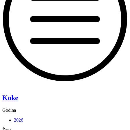
“Pixie”
Koke
Godina
2026
Žanr