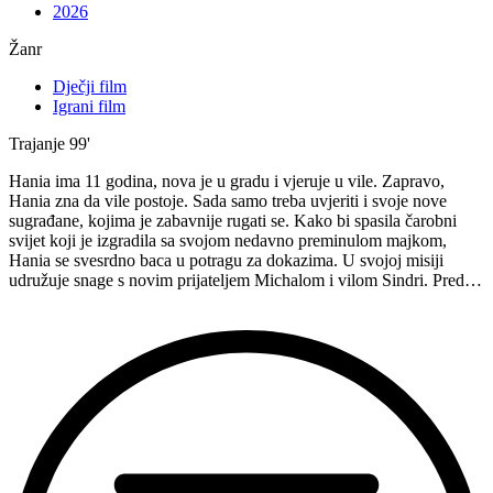
2026
Žanr
Dječji film
Igrani film
Trajanje
99'
Hania ima 11 godina, nova je u gradu i vjeruje u vile. Zapravo,
Hania zna da vile postoje. Sada samo treba uvjeriti i svoje nove
sugrađane, kojima je zabavnije rugati se. Kako bi spasila čarobni
svijet koji je izgradila sa svojom nedavno preminulom majkom,
Hania se svesrdno baca u potragu za dokazima. U svojoj misiji
udružuje snage s novim prijateljem Michalom i vilom Sindri. Pred…