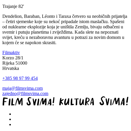
Trajanje
82'
Dendelion, Baraban, Léonto i Taraxa četvero su neobičnih prijatelja
– četiri sjemenke koje su nekoć pripadale istom maslačku. Spašeni
od nuklearne eksplozije koja je uništila Zemlju, bivaju odbačeni u
svemir i putuju planetima i zviježđima. Kada slete na nepoznati
svijet, kreću u nezaboravnu avanturu u potrazi za novim domom u
kojem će se napokon skrasiti.
Filmaktiv
Korzo 28/1
Rijeka 51000
Hrvatska
+385 98 97 99 454
maja@filmsvima.com
zajedno@filmsvima.com