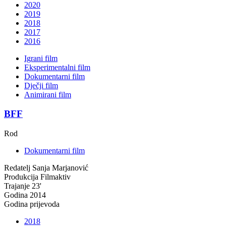
2020
2019
2018
2017
2016
Igrani film
Eksperimentalni film
Dokumentarni film
Dječji film
Animirani film
BFF
Rod
Dokumentarni film
Redatelj
Sanja Marjanović
Produkcija
Filmaktiv
Trajanje
23'
Godina
2014
Godina prijevoda
2018