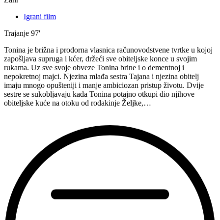
Igrani film
Trajanje
97'
Tonina je brižna i prodorna vlasnica računovodstvene tvrtke u kojoj
zapošljava supruga i kćer, držeći sve obiteljske konce u svojim
rukama. Uz sve svoje obveze Tonina brine i o dementnoj i
nepokretnoj majci. Njezina mlađa sestra Tajana i njezina obitelj
imaju mnogo opušteniji i manje ambiciozan pristup životu. Dvije
sestre se sukobljavaju kada Tonina potajno otkupi dio njihove
obiteljske kuće na otoku od rođakinje Željke,…