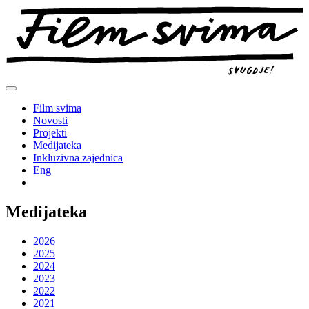
Preskoči
na
sadržaj
Film svima
Novosti
Projekti
Medijateka
Inkluzivna zajednica
Eng
Medijateka
2026
2025
2024
2023
2022
2021