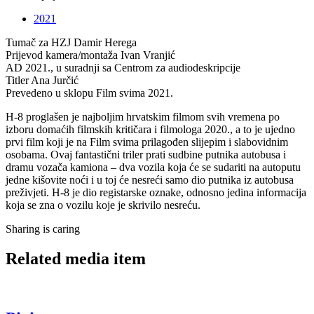
2021
Tumač za HZJ
Damir Herega
Prijevod kamera/montaža
Ivan Vranjić
AD
2021., u suradnji sa Centrom za audiodeskripcije
Titler
Ana Jurčić
Prevedeno u sklopu
Film svima 2021.
H-8 proglašen je najboljim hrvatskim filmom svih vremena po
izboru domaćih filmskih kritičara i filmologa 2020., a to je ujedno
prvi film koji je na Film svima prilagođen slijepim i slabovidnim
osobama. Ovaj fantastični triler prati sudbine putnika autobusa i
dramu vozača kamiona – dva vozila koja će se sudariti na autoputu
jedne kišovite noći i u toj će nesreći samo dio putnika iz autobusa
preživjeti. H-8 je dio registarske oznake, odnosno jedina informacija
koja se zna o vozilu koje je skrivilo nesreću.
Sharing is caring
Related media item