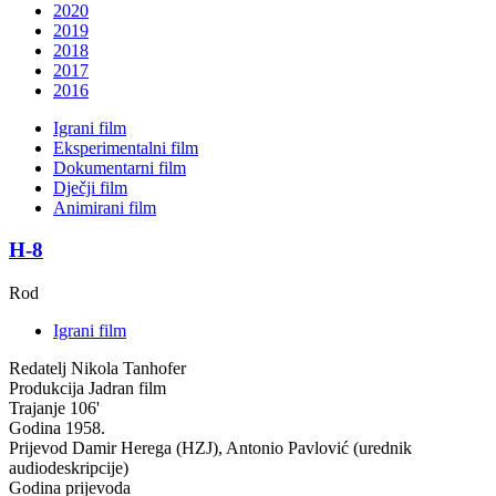
2020
2019
2018
2017
2016
Igrani film
Eksperimentalni film
Dokumentarni film
Dječji film
Animirani film
H-8
Rod
Igrani film
Redatelj
Nikola Tanhofer
Produkcija
Jadran film
Trajanje
106'
Godina
1958.
Prijevod
Damir Herega (HZJ), Antonio Pavlović (urednik
audiodeskripcije)
Godina prijevoda