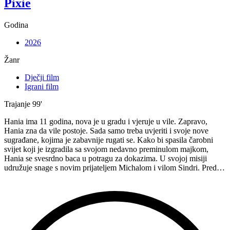
Pixie
Godina
2026
Žanr
Dječji film
Igrani film
Trajanje
99'
Hania ima 11 godina, nova je u gradu i vjeruje u vile. Zapravo,
Hania zna da vile postoje. Sada samo treba uvjeriti i svoje nove
sugrađane, kojima je zabavnije rugati se. Kako bi spasila čarobni
svijet koji je izgradila sa svojom nedavno preminulom majkom,
Hania se svesrdno baca u potragu za dokazima. U svojoj misiji
udružuje snage s novim prijateljem Michalom i vilom Sindri. Pred…