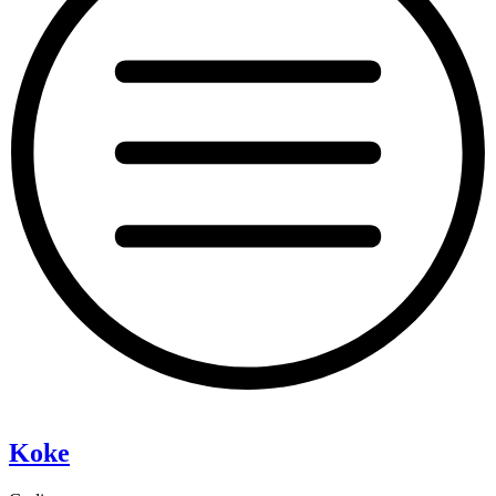
“Pixie”
Koke