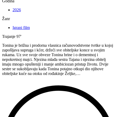
Godina
2026
Žanr
Igrani film
Trajanje
97'
Tonina je brižna i prodorna vlasnica računovodstvene tvrtke u kojoj
zapošljava supruga i kćer, držeći sve obiteljske konce u svojim
rukama. Uz sve svoje obveze Tonina brine i o dementnoj i
nepokretnoj majci. Njezina mlađa sestra Tajana i njezina obitelj
imaju mnogo opušteniji i manje ambiciozan pristup životu. Dvije
sestre se sukobljavaju kada Tonina potajno otkupi dio njihove
obiteljske kuće na otoku od rođakinje Željke,…