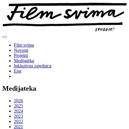
Preskoči
na
sadržaj
Film svima
Novosti
Projekti
Medijateka
Inkluzivna zajednica
Eng
Medijateka
2026
2025
2024
2023
2022
2021