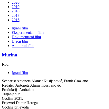
2020
2019
2018
2017
2016
Igrani film
Eksperimentalni film
Dokumentarni film
Dječji film
Animirani film
Murina
Rod
Igrani film
Scenarist
Antoneta Alamat Kusijanović, Frank Graziano
Redatelj
Antoneta Alamat Kusijanović
Produkcija
Antitalent
Trajanje
92'
Godina
2021.
Prijevod
Damir Herega
Godina prijevoda