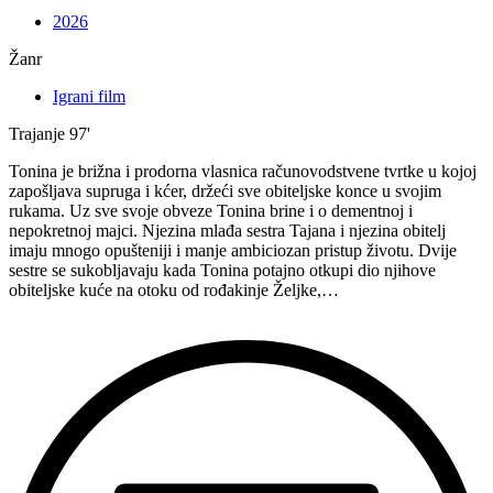
2026
Žanr
Igrani film
Trajanje
97'
Tonina je brižna i prodorna vlasnica računovodstvene tvrtke u kojoj
zapošljava supruga i kćer, držeći sve obiteljske konce u svojim
rukama. Uz sve svoje obveze Tonina brine i o dementnoj i
nepokretnoj majci. Njezina mlađa sestra Tajana i njezina obitelj
imaju mnogo opušteniji i manje ambiciozan pristup životu. Dvije
sestre se sukobljavaju kada Tonina potajno otkupi dio njihove
obiteljske kuće na otoku od rođakinje Željke,…