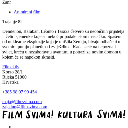
Žanr
Animirani film
Trajanje
82'
Dendelion, Baraban, Léonto i Taraxa četvero su neobičnih prijatelja
– četiri sjemenke koje su nekoć pripadale istom maslačku. Spašeni
od nuklearne eksplozije koja je uništila Zemlju, bivaju odbačeni u
svemir i putuju planetima i zviježđima. Kada slete na nepoznati
svijet, kreću u nezaboravnu avanturu u potrazi za novim domom u
kojem će se napokon skrasiti.
Filmaktiv
Korzo 28/1
Rijeka 51000
Hrvatska
+385 98 97 99 454
maja@filmsvima.com
zajedno@filmsvima.com