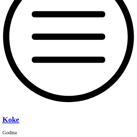
“Pixie”
Koke
Godina