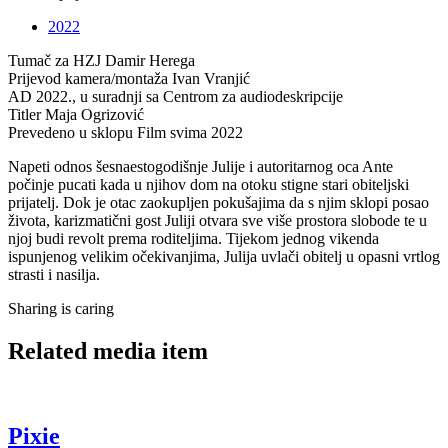
2022
Tumač za HZJ
Damir Herega
Prijevod kamera/montaža
Ivan Vranjić
AD
2022., u suradnji sa Centrom za audiodeskripcije
Titler
Maja Ogrizović
Prevedeno u sklopu
Film svima 2022
Napeti odnos šesnaestogodišnje Julije i autoritarnog oca Ante
počinje pucati kada u njihov dom na otoku stigne stari obiteljski
prijatelj. Dok je otac zaokupljen pokušajima da s njim sklopi posao
života, karizmatični gost Juliji otvara sve više prostora slobode te u
njoj budi revolt prema roditeljima. Tijekom jednog vikenda
ispunjenog velikim očekivanjima, Julija uvlači obitelj u opasni vrtlog
strasti i nasilja.
Sharing is caring
Related media item
Pixie