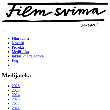
Preskoči
na
sadržaj
Film svima
Novosti
Projekti
Medijateka
Inkluzivna zajednica
Eng
Medijateka
2026
2025
2024
2023
2022
2021