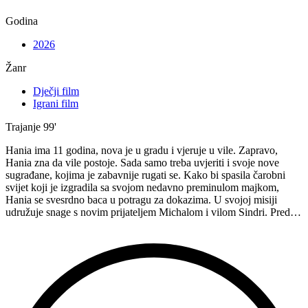
Godina
2026
Žanr
Dječji film
Igrani film
Trajanje
99'
Hania ima 11 godina, nova je u gradu i vjeruje u vile. Zapravo,
Hania zna da vile postoje. Sada samo treba uvjeriti i svoje nove
sugrađane, kojima je zabavnije rugati se. Kako bi spasila čarobni
svijet koji je izgradila sa svojom nedavno preminulom majkom,
Hania se svesrdno baca u potragu za dokazima. U svojoj misiji
udružuje snage s novim prijateljem Michalom i vilom Sindri. Pred…