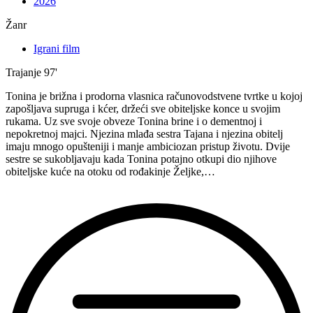
2026
Žanr
Igrani film
Trajanje
97'
Tonina je brižna i prodorna vlasnica računovodstvene tvrtke u kojoj
zapošljava supruga i kćer, držeći sve obiteljske konce u svojim
rukama. Uz sve svoje obveze Tonina brine i o dementnoj i
nepokretnoj majci. Njezina mlađa sestra Tajana i njezina obitelj
imaju mnogo opušteniji i manje ambiciozan pristup životu. Dvije
sestre se sukobljavaju kada Tonina potajno otkupi dio njihove
obiteljske kuće na otoku od rođakinje Željke,…