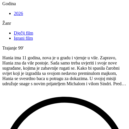
Godina
2026
Žanr
Dječji film
Igrani film
Trajanje
99'
Hania ima 11 godina, nova je u gradu i vjeruje u vile. Zapravo,
Hania zna da vile postoje. Sada samo treba uvjeriti i svoje nove
sugrađane, kojima je zabavnije rugati se. Kako bi spasila čarobni
svijet koji je izgradila sa svojom nedavno preminulom majkom,
Hania se svesrdno baca u potragu za dokazima. U svojoj misiji
udružuje snage s novim prijateljem Michalom i vilom Sindri. Pred…