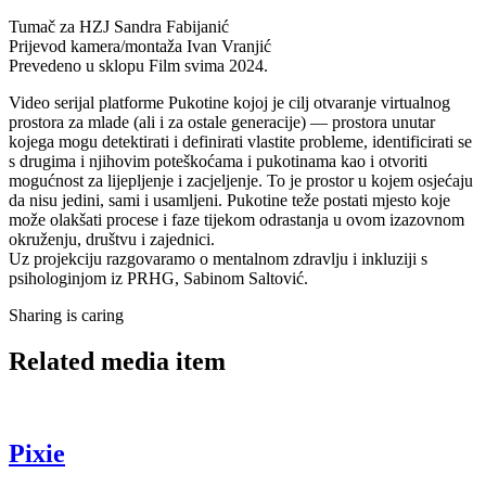
Tumač za HZJ
Sandra Fabijanić
Prijevod kamera/montaža
Ivan Vranjić
Prevedeno u sklopu
Film svima 2024.
Video serijal platforme Pukotine kojoj je cilj otvaranje virtualnog
prostora za mlade (ali i za ostale generacije) — prostora unutar
kojega mogu detektirati i definirati vlastite probleme, identificirati se
s drugima i njihovim poteškoćama i pukotinama kao i otvoriti
mogućnost za lijepljenje i zacjeljenje. To je prostor u kojem osjećaju
da nisu jedini, sami i usamljeni. Pukotine teže postati mjesto koje
može olakšati procese i faze tijekom odrastanja u ovom izazovnom
okruženju, društvu i zajednici.
Uz projekciju razgovaramo o mentalnom zdravlju i inkluziji s
psihologinjom iz PRHG, Sabinom Saltović.
Sharing is caring
Related media item
Pixie