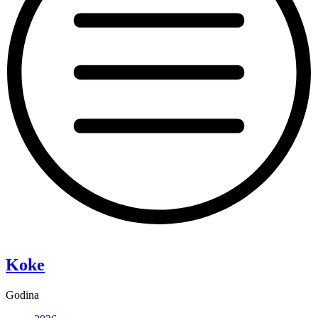
“Pixie”
Koke
Godina