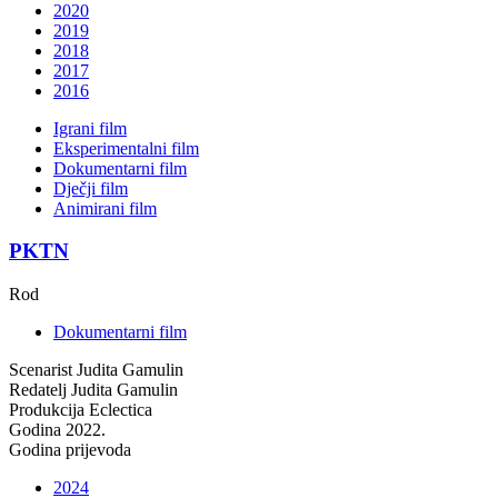
2020
2019
2018
2017
2016
Igrani film
Eksperimentalni film
Dokumentarni film
Dječji film
Animirani film
PKTN
Rod
Dokumentarni film
Scenarist
Judita Gamulin
Redatelj
Judita Gamulin
Produkcija
Eclectica
Godina
2022.
Godina prijevoda
2024