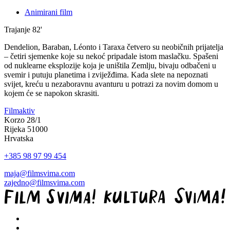
Animirani film
Trajanje
82'
Dendelion, Baraban, Léonto i Taraxa četvero su neobičnih prijatelja
– četiri sjemenke koje su nekoć pripadale istom maslačku. Spašeni
od nuklearne eksplozije koja je uništila Zemlju, bivaju odbačeni u
svemir i putuju planetima i zviježđima. Kada slete na nepoznati
svijet, kreću u nezaboravnu avanturu u potrazi za novim domom u
kojem će se napokon skrasiti.
Filmaktiv
Korzo 28/1
Rijeka 51000
Hrvatska
+385 98 97 99 454
maja@filmsvima.com
zajedno@filmsvima.com