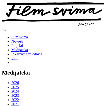
Preskoči
na
sadržaj
Film svima
Novosti
Projekti
Medijateka
Inkluzivna zajednica
Eng
Medijateka
2026
2025
2024
2023
2022
2021