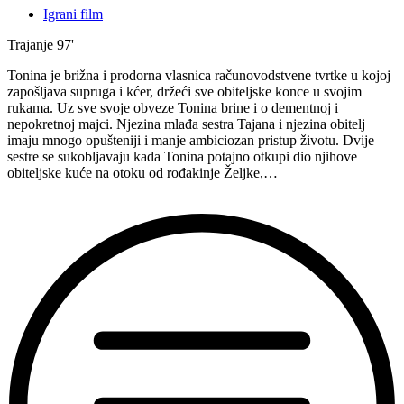
Igrani film
Trajanje
97'
Tonina je brižna i prodorna vlasnica računovodstvene tvrtke u kojoj
zapošljava supruga i kćer, držeći sve obiteljske konce u svojim
rukama. Uz sve svoje obveze Tonina brine i o dementnoj i
nepokretnoj majci. Njezina mlađa sestra Tajana i njezina obitelj
imaju mnogo opušteniji i manje ambiciozan pristup životu. Dvije
sestre se sukobljavaju kada Tonina potajno otkupi dio njihove
obiteljske kuće na otoku od rođakinje Željke,…