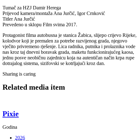
Tumač za HZJ
Damir Herega
Prijevod kamera/montaža
Ana Jurčić, Igor Crnković
Titler
Ana Jurčić
Prevedeno u sklopu
Film svima 2017.
Protagonist filma autobusna je stanica Žabica, slijepo crijevo Rijeke,
kolodvor koji je premalen za potrebe razvijenog grada, njegovo
vječito privremeno rješenje. Lica radnika, putnika i prolaznika vode
nas kroz taj dnevni boravak grada, maketu funkcionirajućeg kaosa,
jednu posve neobičnu zajednicu koja na autentičan način krpa rupe
dotrajalog sistema, sizifovski se kotrljajući kroz dan.
Sharing is caring
Related media item
Pixie
Godina
2026