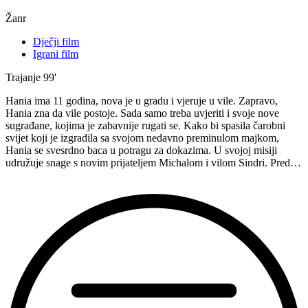
Žanr
Dječji film
Igrani film
Trajanje
99'
Hania ima 11 godina, nova je u gradu i vjeruje u vile. Zapravo,
Hania zna da vile postoje. Sada samo treba uvjeriti i svoje nove
sugrađane, kojima je zabavnije rugati se. Kako bi spasila čarobni
svijet koji je izgradila sa svojom nedavno preminulom majkom,
Hania se svesrdno baca u potragu za dokazima. U svojoj misiji
udružuje snage s novim prijateljem Michalom i vilom Sindri. Pred…