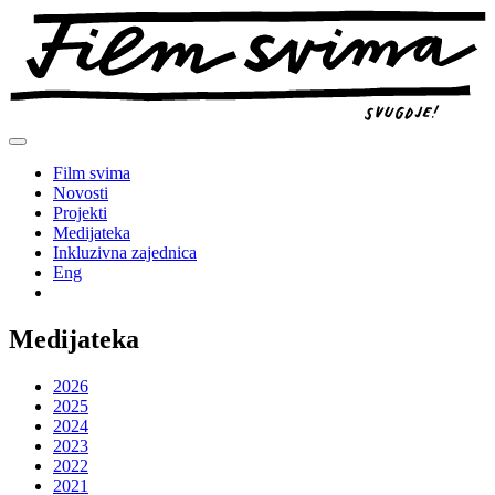
Preskoči
na
sadržaj
Film svima
Novosti
Projekti
Medijateka
Inkluzivna zajednica
Eng
Medijateka
2026
2025
2024
2023
2022
2021