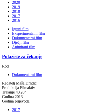
2020
2019
2018
2017
2016
Igrani film
Eksperimentalni film
Dokumentarni film
Dječji film
Animirani film
Polazište za čekanje
Rod
Dokumentarni film
Redatelj
Maša Drndić
Produkcija
Filmaktiv
Trajanje
43'20''
Godina
2013
Godina prijevoda
2017