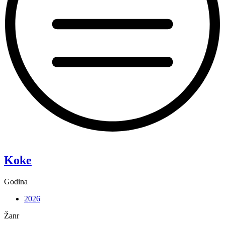
“Pixie”
Koke
Godina
2026
Žanr