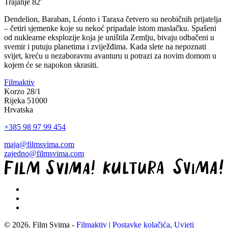
Trajanje
82'
Dendelion, Baraban, Léonto i Taraxa četvero su neobičnih prijatelja
– četiri sjemenke koje su nekoć pripadale istom maslačku. Spašeni
od nuklearne eksplozije koja je uništila Zemlju, bivaju odbačeni u
svemir i putuju planetima i zviježđima. Kada slete na nepoznati
svijet, kreću u nezaboravnu avanturu u potrazi za novim domom u
kojem će se napokon skrasiti.
Filmaktiv
Korzo 28/1
Rijeka 51000
Hrvatska
+385 98 97 99 454
maja@filmsvima.com
zajedno@filmsvima.com
© 2026. Film Svima -
Filmaktiv
|
Postavke kolačića
,
Uvjeti