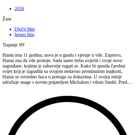
2026
Žanr
Dječji film
Igrani film
Trajanje
99'
Hania ima 11 godina, nova je u gradu i vjeruje u vile. Zapravo,
Hania zna da vile postoje. Sada samo treba uvjeriti i svoje nove
sugrađane, kojima je zabavnije rugati se. Kako bi spasila čarobni
svijet koji je izgradila sa svojom nedavno preminulom majkom,
Hania se svesrdno baca u potragu za dokazima. U svojoj misiji
udružuje snage s novim prijateljem Michalom i vilom Sindri. Pred…