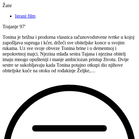
Žanr
Igrani film
Trajanje
97'
Tonina je brižna i prodorna vlasnica računovodstvene tvrtke u kojoj
zapošljava supruga i kćer, držeći sve obiteljske konce u svojim
rukama. Uz sve svoje obveze Tonina brine i o dementnoj i
nepokretnoj majci. Njezina mlađa sestra Tajana i njezina obitelj
imaju mnogo opušteniji i manje ambiciozan pristup životu. Dvije
sestre se sukobljavaju kada Tonina potajno otkupi dio njihove
obiteljske kuće na otoku od rođakinje Željke,…