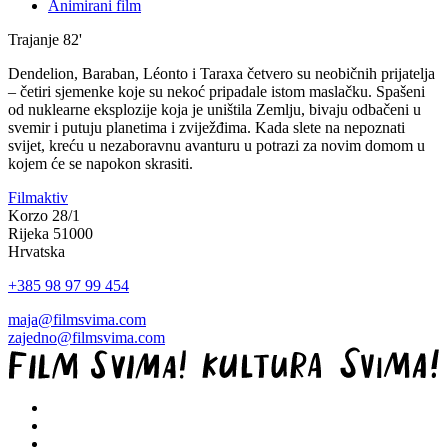
Animirani film
Trajanje
82'
Dendelion, Baraban, Léonto i Taraxa četvero su neobičnih prijatelja
– četiri sjemenke koje su nekoć pripadale istom maslačku. Spašeni
od nuklearne eksplozije koja je uništila Zemlju, bivaju odbačeni u
svemir i putuju planetima i zviježđima. Kada slete na nepoznati
svijet, kreću u nezaboravnu avanturu u potrazi za novim domom u
kojem će se napokon skrasiti.
Filmaktiv
Korzo 28/1
Rijeka 51000
Hrvatska
+385 98 97 99 454
maja@filmsvima.com
zajedno@filmsvima.com