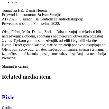
2023
Tumač za HZJ
Damir Herega
Prijevod kamera/montaža
Ivan Vranjić
AD
2023., u suradnji sa Centrom za audiodeskripcije
Prevedeno u sklopu
Film svima 2022.
Oleg, Febra, Mišo, Danko, Zorka i Biba u svojoj su mladosti bili
nerazdvojni: slobodni, spontani i neopterećeni obvezama odraslog
života. Tijekom godina su razdvojili, odselili i izgradili vlastite
živote. Deset godina kasnije, stari se prijatelji ponovno okupljaju na
Olegovom sprovodu. Unatoč međusobnim zamjeranjima i tajnama
iz prošlosti, noć karmina postaje noć zabave i sjećanja na neka bolja
vremena.
Sharing is caring
Related media item
Pixie
Godina