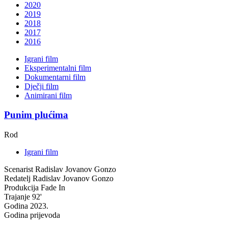
2020
2019
2018
2017
2016
Igrani film
Eksperimentalni film
Dokumentarni film
Dječji film
Animirani film
Punim plućima
Rod
Igrani film
Scenarist
Radislav Jovanov Gonzo
Redatelj
Radislav Jovanov Gonzo
Produkcija
Fade In
Trajanje
92'
Godina
2023.
Godina prijevoda