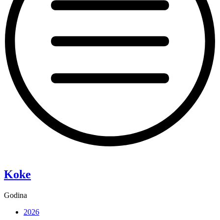
“Pixie”
Koke
Godina
2026