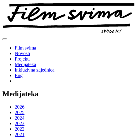
Preskoči
na
sadržaj
Film svima
Novosti
Projekti
Medijateka
Inkluzivna zajednica
Eng
Medijateka
2026
2025
2024
2023
2022
2021