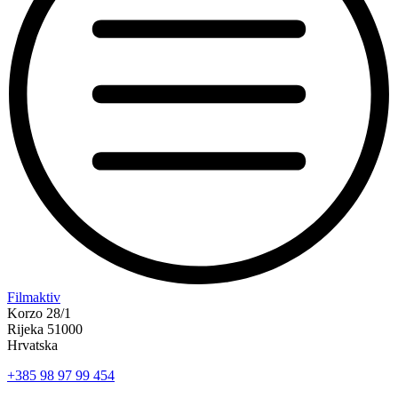
“Koke
Filmaktiv
svima
Korzo 28/1
—
Rijeka 51000
inkluzivna
Hrvatska
Film
+385 98 97 99 454
svima
x