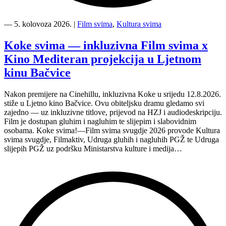
“Kino
Mediteran
―
5. kolovoza 2026.
|
Film svima
,
Kultura svima
i
Film
Koke svima — inkluzivna Film svima x
svima
Kino Mediteran projekcija u Ljetnom
nastavljaju
inkluzivnu
kinu Bačvice
turneju
na
Nakon premijere na Cinehillu, inkluzivna Koke u srijedu 12.8.2026.
Hvaru”
stiže u Ljetno kino Bačvice. Ovu obiteljsku dramu gledamo svi
zajedno — uz inkluzivne titlove, prijevod na HZJ i audiodeskripciju.
Film je dostupan gluhim i nagluhim te slijepim i slabovidnim
osobama. Koke svima!—Film svima svugdje 2026 provode Kultura
svima svugdje, Filmaktiv, Udruga gluhih i nagluhih PGŽ te Udruga
slijepih PGŽ uz podršku Ministarstva kulture i medija…