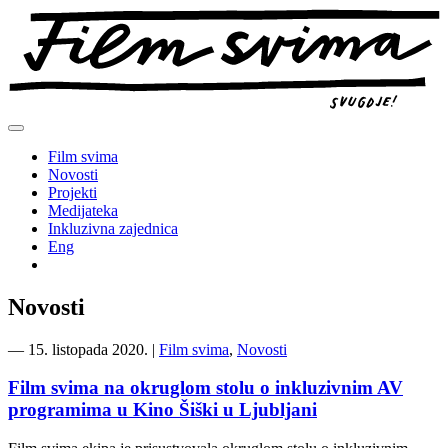
Preskoči
na
sadržaj
Film svima
Novosti
Projekti
Medijateka
Inkluzivna zajednica
Eng
Novosti
―
15. listopada 2020.
|
Film svima
,
Novosti
Film svima na okruglom stolu o inkluzivnim AV
programima u Kino Šiški u Ljubljani