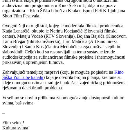
Film svima ekipa je prisustvovala okruglom stolu o inkluzivnim
audiovizualnim programima u Kino Šiški u Ljubljani na poziv
organizatora – Kino Šiška i društva Kraken ispred FeKK Ljubljana
Short Film Festivala.
Ovogodišnji okrugli stol, kojeg je moderirala filmska producentica
Katja Lenarčić, okupio je Nerinu Kocjančič (Slovenski filmski
center), Mateju Vodeb (RTV Slovenija), Bojana Bajsiča (Kinodvor),
Lanu Bregar (filmska režiserka), Juru Matičiča (Art kino mreža
Slovenije) i Sanju Kos (članica Medobčinskega društva slepih in
slabovidnih Celje) koji su raspravljali na temu sustavne izrade
audiodeskripcija za sufinancirane filmske projekte i (ne)mogućnosti
prikazivanja opremljenih filmova.
Zahvaljujući temeljitoj raspravi (koju je moguće pogledati na
Kino
Šiška YouTube kanalu
) koja je otvorila brojna pitanja, kreirane su
ideje o mogućnostima suradnje i pokušaja zajedničkog pridonošenja
rješavanju detektiranih problema.
Veselimo se novim prilikama za omogućavanje dostupnosti kulture
svima, baš svima.
–
Film svima!
Kultura svima!