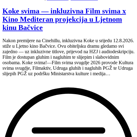
i
Film
Koke svima — inkluzivna Film svima x
svima
Kino Mediteran projekcija u Ljetnom
nastavljaju
inkluzivnu
kinu Bačvice
turneju
na
Nakon premijere na Cinehillu, inkluzivna Koke u srijedu 12.8.2026.
Hvaru”
stiže u Ljetno kino Bačvice. Ovu obiteljsku dramu gledamo svi
zajedno — uz inkluzivne titlove, prijevod na HZJ i audiodeskripciju.
Film je dostupan gluhim i nagluhim te slijepim i slabovidnim
osobama. Koke svima!—Film svima svugdje 2026 provode Kultura
svima svugdje, Filmaktiv, Udruga gluhih i nagluhih PGŽ te Udruga
slijepih PGŽ uz podršku Ministarstva kulture i medija…