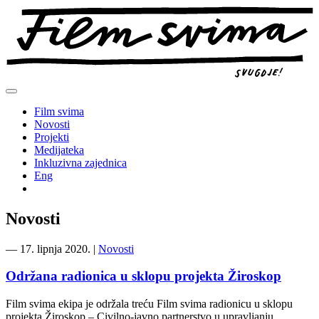
Preskoči
na
sadržaj
Film svima
Novosti
Projekti
Medijateka
Inkluzivna zajednica
Eng
Novosti
―
17. lipnja 2020.
|
Novosti
Održana radionica u sklopu projekta Žiroskop
Film svima ekipa je održala treću Film svima radionicu u sklopu
projekta Žiroskop – Civilno-javno partnerstvo u upravljanju