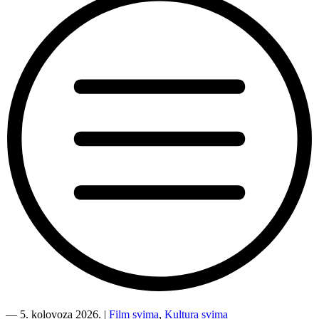
“Kino
Mediteran
―
5. kolovoza 2026.
|
Film svima
,
Kultura svima