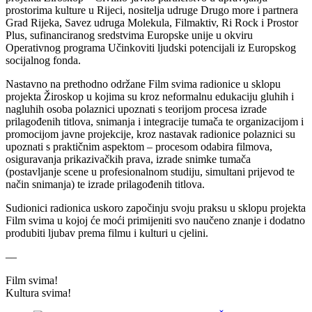
prostorima kulture u Rijeci, nositelja udruge Drugo more i partnera
Grad Rijeka, Savez udruga Molekula, Filmaktiv, Ri Rock i Prostor
Plus, sufinanciranog sredstvima Europske unije u okviru
Operativnog programa Učinkoviti ljudski potencijali iz Europskog
socijalnog fonda.
Nastavno na prethodno održane Film svima radionice u sklopu
projekta Žiroskop u kojima su kroz neformalnu edukaciju gluhih i
nagluhih osoba polaznici upoznati s teorijom procesa izrade
prilagođenih titlova, snimanja i integracije tumača te organizacijom i
promocijom javne projekcije, kroz nastavak radionice polaznici su
upoznati s praktičnim aspektom – procesom odabira filmova,
osiguravanja prikazivačkih prava, izrade snimke tumača
(postavljanje scene u profesionalnom studiju, simultani prijevod te
način snimanja) te izrade prilagođenih titlova.
Sudionici radionica uskoro započinju svoju praksu u sklopu projekta
Film svima u kojoj će moći primijeniti svo naučeno znanje i dodatno
produbiti ljubav prema filmu i kulturi u cjelini.
––
Film svima!
Kultura svima!