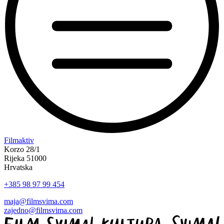
“Koke
Filmaktiv
svima
Korzo 28/1
—
Rijeka 51000
inkluzivna
Hrvatska
Film
+385 98 97 99 454
svima
x
maja@filmsvima.com
Kino
zajedno@filmsvima.com
Mediteran
projekcija