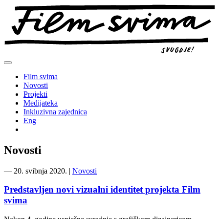
Preskoči
na
sadržaj
Film svima
Novosti
Projekti
Medijateka
Inkluzivna zajednica
Eng
Novosti
―
20. svibnja 2020.
|
Novosti
Predstavljen novi vizualni identitet projekta Film
svima