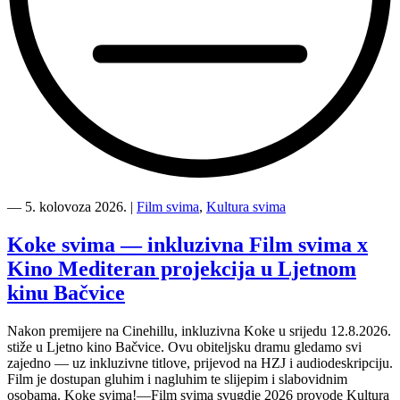
“Kino
Mediteran
―
5. kolovoza 2026.
|
Film svima
,
Kultura svima
i
Film
Koke svima — inkluzivna Film svima x
svima
Kino Mediteran projekcija u Ljetnom
nastavljaju
inkluzivnu
kinu Bačvice
turneju
na
Nakon premijere na Cinehillu, inkluzivna Koke u srijedu 12.8.2026.
Hvaru”
stiže u Ljetno kino Bačvice. Ovu obiteljsku dramu gledamo svi
zajedno — uz inkluzivne titlove, prijevod na HZJ i audiodeskripciju.
Film je dostupan gluhim i nagluhim te slijepim i slabovidnim
osobama. Koke svima!—Film svima svugdje 2026 provode Kultura