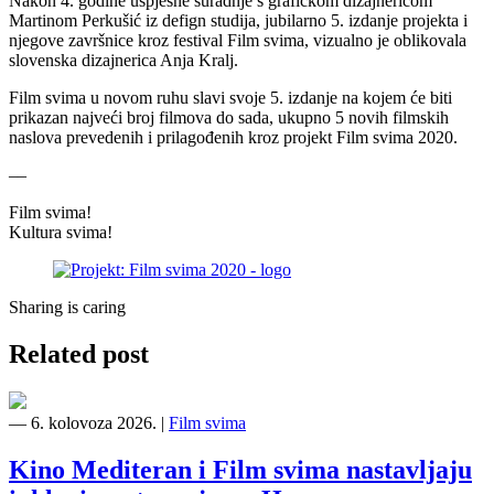
Nakon 4. godine uspješne suradnje s grafičkom dizajnericom
Martinom Perkušić iz defign studija, jubilarno 5. izdanje projekta i
njegove završnice kroz festival Film svima, vizualno je oblikovala
slovenska dizajnerica Anja Kralj.
Film svima u novom ruhu slavi svoje 5. izdanje na kojem će biti
prikazan najveći broj filmova do sada, ukupno 5 novih filmskih
naslova prevedenih i prilagođenih kroz projekt Film svima 2020.
––
Film svima!
Kultura svima!
Sharing is caring
Related post
―
6. kolovoza 2026.
|
Film svima
Kino Mediteran i Film svima nastavljaju