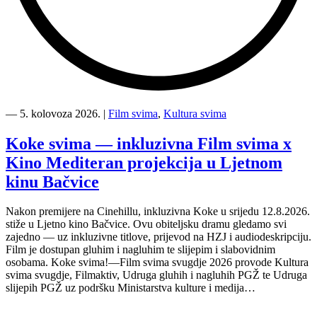
“Kino
Mediteran
―
5. kolovoza 2026.
|
Film svima
,
Kultura svima
i
Film
Koke svima — inkluzivna Film svima x
svima
Kino Mediteran projekcija u Ljetnom
nastavljaju
inkluzivnu
kinu Bačvice
turneju
na
Nakon premijere na Cinehillu, inkluzivna Koke u srijedu 12.8.2026.
Hvaru”
stiže u Ljetno kino Bačvice. Ovu obiteljsku dramu gledamo svi
zajedno — uz inkluzivne titlove, prijevod na HZJ i audiodeskripciju.
Film je dostupan gluhim i nagluhim te slijepim i slabovidnim
osobama. Koke svima!—Film svima svugdje 2026 provode Kultura
svima svugdje, Filmaktiv, Udruga gluhih i nagluhih PGŽ te Udruga
slijepih PGŽ uz podršku Ministarstva kulture i medija…