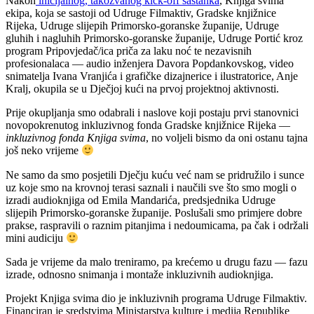
Nakon
inicijalnog, takozvanog kick-off sastanka
, Knjiga svima
ekipa, koja se sastoji od Udruge Filmaktiv, Gradske knjižnice
Rijeka, Udruge slijepih Primorsko-goranske županije, Udruge
gluhih i nagluhih Primorsko-goranske županije, Udruge Portić kroz
program Pripovjedač/ica priča za laku noć te nezavisnih
profesionalaca — audio inženjera Davora Popdankovskog, video
snimatelja Ivana Vranjića i grafičke dizajnerice i ilustratorice, Anje
Kralj, okupila se u Dječjoj kući na prvoj projektnoj aktivnosti.
Prije okupljanja smo odabrali i naslove koji postaju prvi stanovnici
novopokrenutog inkluzivnog fonda Gradske knjižnice Rijeka —
inkluzivnog fonda Knjiga svima
, no voljeli bismo da oni ostanu tajna
još neko vrijeme
Ne samo da smo posjetili Dječju kuću već nam se pridružilo i sunce
uz koje smo na krovnoj terasi saznali i naučili sve što smo mogli o
izradi audioknjiga od Emila Mandarića, predsjednika Udruge
slijepih Primorsko-goranske županije. Poslušali smo primjere dobre
prakse, raspravili o raznim pitanjima i nedoumicama, pa čak i održali
mini audiciju
Sada je vrijeme da malo treniramo, pa krećemo u drugu fazu — fazu
izrade, odnosno snimanja i montaže inkluzivnih audioknjiga.
Projekt Knjiga svima dio je inkluzivnih programa Udruge Filmaktiv.
Financiran je sredstvima Ministarstva kulture i medija Republike