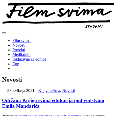
Preskoči
na
sadržaj
Film svima
Novosti
Projekti
Medijateka
Inkluzivna zajednica
Eng
Novosti
―
27. svibnja 2021.
|
Knjiga svima
,
Novosti
Održana Knjiga svima edukacija pod vodstvom
Emila Mandarića